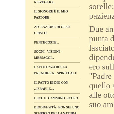
RISVEGLIO...
sorelle
IL SIGNORE È IL MIO
pazienz
PASTORE
Due ann
ASCENZIONE DI GESÙ
CRISTO.
punta d
PENTECOSTE...
lasciat
SOGNI - VISIONI -
dipende
MESSAGGI...
ero sull
LA POTENZA DELLA
PREGHIERA....SPIRITUALE
"Padre 
IL PATTO DI DIO CON
quello 
...ISRAELE....
alle ot
LUCE IL CAMMINO SICURO
suo ami
BIODIVESITÀ...NON SEI UNO
SCHERZO DELLA NATURA...