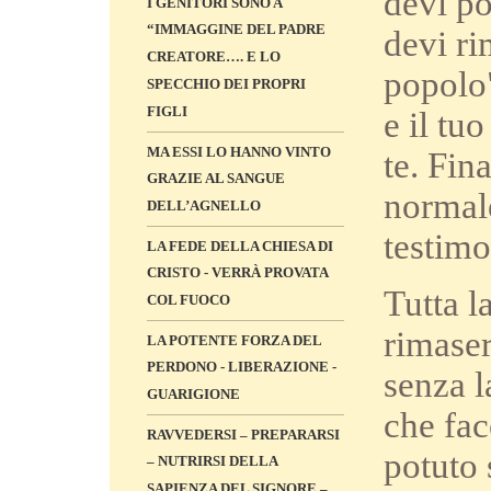
devi po
I GENITORI SONO A
“IMMAGGINE DEL PADRE
devi ri
CREATORE…. E LO
popolo
SPECCHIO DEI PROPRI
FIGLI
e il tu
MA ESSI LO HANNO VINTO
te. Fi
GRAZIE AL SANGUE
normale
DELL’AGNELLO
testimo
LA FEDE DELLA CHIESA DI
CRISTO - VERRÀ PROVATA
Tutta l
COL FUOCO
rimaser
LA POTENTE FORZA DEL
PERDONO - LIBERAZIONE -
senza la
GUARIGIONE
che fa
RAVVEDERSI – PREPARARSI
potuto 
– NUTRIRSI DELLA
SAPIENZA DEL SIGNORE –