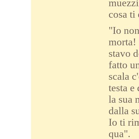
muezzin
cosa ti
"Io non
morta! 
stavo d
fatto u
scala c
testa e
la sua 
dalla s
Io ti r
qua".