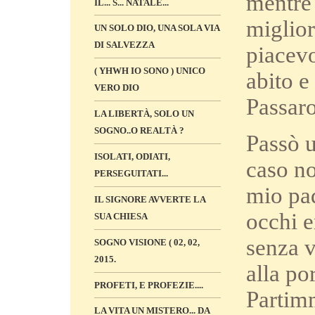
mentre 
IL... S... NATALE...
miglior
UN SOLO DIO, UNA SOLA VIA
DI SALVEZZA
piacevo
( YHWH IO SONO ) UNICO
abito e
VERO DIO
Passaro
LA LIBERTÀ, SOLO UN
SOGNO..O REALTÀ ?
Passò u
ISOLATI, ODIATI,
caso no
PERSEGUITATI...
mio pad
IL SIGNORE AVVERTE LA
occhi e
SUA CHIESA
senza v
SOGNO VISIONE ( 02, 02,
2015.
alla po
PROFETI, E PROFEZIE....
Partimm
LA VITA UN MISTERO... DA