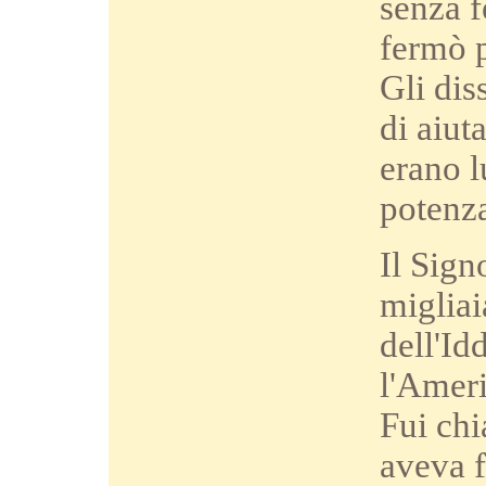
senza f
fermò p
Gli dis
di aiut
erano 
potenza
Il Sign
migliai
dell'Id
l'Ameri
Fui chi
aveva f