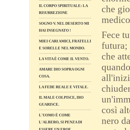
IL CORPO SPIRITUALE: LA
che gio
RISURREZIONE
medico
SOGNO V. NEL DESERTO MI
HAI INSEGNATO !
Fece tu
MIEI CARI AMICI, FRATELLI
futura
E SORELLE NEL MONDO.
che att
LA VITA È COME IL VENTO.
quando
AMARE DIO SOPRA OGNI
all'ini
COSA.
chiuder
LA FEDE REALE E VITALE.
un'imma
IL MALE COLPISCE, DIO
GUARISCE.
così al
L'UOMO È COME
nero da
L'ALBERO, SI PENZA DI
ESSERE UN EROE