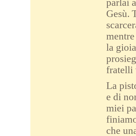
parlai 
Gesù. T
scarcer
mentre 
la gioi
prosieg
fratell
La pist
e di no
miei pa
finiamo
che una