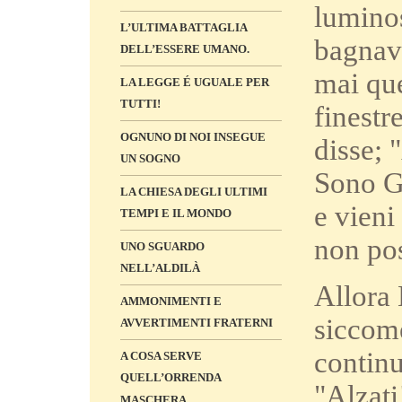
luminos
L’ULTIMA BATTAGLIA
bagnava
DELL’ESSERE UMANO.
mai que
LA LEGGE É UGUALE PER
TUTTI!
finestr
OGNUNO DI NOI INSEGUE
disse; 
UN SOGNO
Sono Ge
LA CHIESA DEGLI ULTIMI
e vieni
TEMPI E IL MONDO
non pos
UNO SGUARDO
NELL’ALDILÀ
Allora 
AMMONIMENTI E
siccome
AVVERTIMENTI FRATERNI
continu
A COSA SERVE
QUELL’ORRENDA
"Alzati
MASCHERA