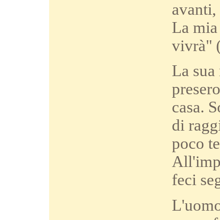
avanti,
La mia 
vivrà" 
La sua 
presero
casa. S
di ragg
poco te
All'imp
feci se
L'uomo 