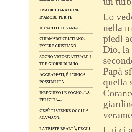
un turb
UNA DICHIARAZIONE
Lo vedo
D'AMORE PER TE
nella m
IL PATTO DEL SANGUE.
piedi a
CHIAMARSI CRISTIANO,
ESSERE CRISTIANO
Dio, la
SOGNO VISIONE ATTUALE I
secondo
TRE GIORNI DI BUIO
Papà sf
AGGRAPPATI, É L'UNICA
quella 
POSSIBILITÀ
Corano.
INSEGUIVO UN SOGNO...LA
FELICITÀ....
giardin
GESÙ TI STENDE OGGI LA
veramen
SUA MANO.
Lui ci 
LA TRISTE REALTÀ, DEGLI