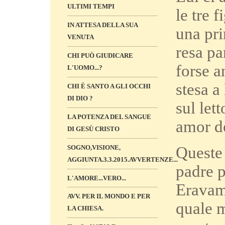
ULTIMI TEMPI
le tre 
IN ATTESA DELLA SUA
una pri
VENUTA
resa pa
CHI PUÒ GIUDICARE
forse a
L'UOMO...?
stesa a
CHI È SANTO A GLI OCCHI
DI DIO ?
sul let
LA POTENZA DEL SANGUE
amor de
DI GESÙ CRISTO
Queste 
SOGNO,VISIONE,
AGGIUNTA.3.3.2015.AVVERTENZE...
padre p
L'AMORE...VERO...
Eravamo
AVV. PER IL MONDO E PER
quale m
LA CHIESA.