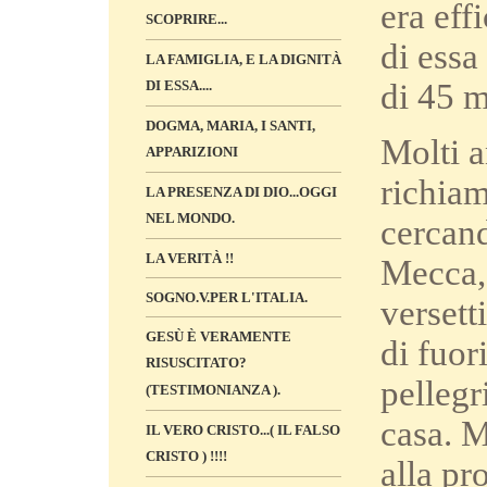
era eff
SCOPRIRE...
di essa
LA FAMIGLIA, E LA DIGNITÀ
di 45 m
DI ESSA....
DOGMA, MARIA, I SANTI,
Molti 
APPARIZIONI
richiam
LA PRESENZA DI DIO...OGGI
NEL MONDO.
cercand
LA VERITÀ !!
Mecca, 
SOGNO.V.PER L'ITALIA.
versett
GESÙ È VERAMENTE
di fuor
RISUSCITATO?
pellegr
(TESTIMONIANZA ).
casa. M
IL VERO CRISTO...( IL FALSO
CRISTO ) !!!!
alla pr