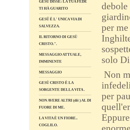
GESÙ DISSE: LA TUA FEDE
debole 
TI HÀ GUARITO
giardin
GESÛ È L' UNICA VIA DI
per me 
SALVEZZA.
Inghilt
IL RITORNO DI GESÙ
CRISTO.".
sospett
MESSAGGIO ATTUALE,
solo Di
IMMINENTE
Non mi 
MESSAGGIO
infedel
GESÙ CRISTO È LA
SORGENTE DELLA VITA .
per pau
NON AVERE ALTRI (dii ) AL DI
quell'e
FUORE DI ME.
Eppure 
LA VITA È UN FIORE..
COGLILO.
enorme 