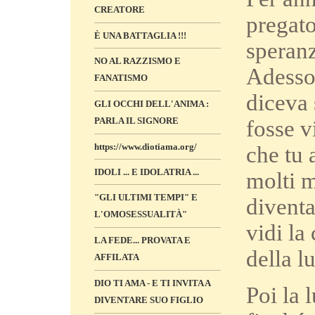
CREATORE
pregat
È UNA BATTAGLIA !!!
speranz
NO AL RAZZISMO E
Adesso,
FANATISMO
diceva 
GLI OCCHI DELL'ANIMA :
PARLA IL SIGNORE
fosse v
https://www.diotiama.org/
che tu 
IDOLI ... E IDOLATRIA ...
molti m
"GLI ULTIMI TEMPI" E
diventa
L'OMOSESSUALITÀ"
vidi la
LA FEDE... PROVATA E
della l
AFFILATA
DIO TI AMA - E TI INVITA A
Poi la 
DIVENTARE SUO FIGLIO