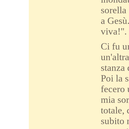
sorella
a Gesù.
viva!".
Ci fu u
un'altr
stanza 
Poi la 
fecero 
mia sor
totale,
subito 