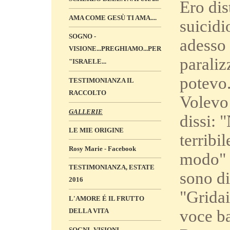
Ero dis
AMA COME GESÙ TI AMA....
suicidi
SOGNO -
adesso 
VISIONE...PREGHIAMO...PER
parali
"ISRAELE...
potevo
TESTIMONIANZA IL
RACCOLTO
Volevo 
GALLERIE
dissi: 
LE MIE ORIGINE
terribi
Rosy Marie - Facebook
modo" 
TESTIMONIANZA, ESTATE
sono di
2016
"Gridai
L'AMORE É IL FRUTTO
voce ba
DELLA VITA
SOGNI -VISIONI „