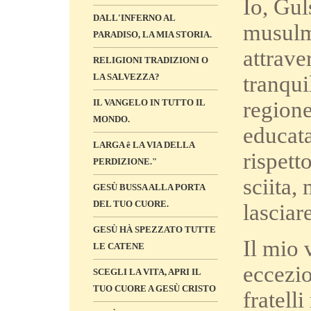
Io, Gul
DALL'INFERNO AL
musulm
PARADISO, LA MIA STORIA.
attrave
RELIGIONI TRADIZIONI O
tranqui
LA SALVEZZA?
regione
IL VANGELO IN TUTTO IL
MONDO.
educata
LARGA ê LA VIA DELLA
rispett
PERDIZIONE."
sciita,
GESÙ BUSSA ALLA PORTA
DEL TUO CUORE.
lasciar
GESÙ HÀ SPEZZATO TUTTE
Il mio 
LE CATENE
eccezio
SCEGLI LA VITA, APRI IL
TUO CUORE A GESÙ CRISTO
fratell