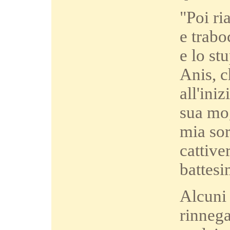
"Poi ri
e trabo
e lo st
Anis, c
all'ini
sua mog
mia sor
cattive
battesi
Alcuni 
rinnega