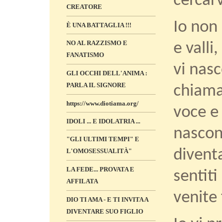
cercarv
CREATORE
Io non
È UNA BATTAGLIA !!!
NO AL RAZZISMO E
e valli
FANATISMO
vi nasc
GLI OCCHI DELL'ANIMA :
PARLA IL SIGNORE
chiama
https://www.diotiama.org/
voce e 
IDOLI ... E IDOLATRIA ...
nascon
"GLI ULTIMI TEMPI" E
diventa
L'OMOSESSUALITÀ"
LA FEDE... PROVATA E
sentiti
AFFILATA
venite 
DIO TI AMA - E TI INVITA A
DIVENTARE SUO FIGLIO