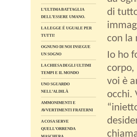
L’ULTIMA BATTAGLIA
di tutt
DELL’ESSERE UMANO.
immagin
LA LEGGE É UGUALE PER
TUTTI!
con la
OGNUNO DI NOI INSEGUE
Io ho f
UN SOGNO
corpo,
LA CHIESA DEGLI ULTIMI
TEMPI E IL MONDO
voi è 
UNO SGUARDO
NELL’ALDILÀ
occhi.
AMMONIMENTI E
“iniett
AVVERTIMENTI FRATERNI
desider
A COSA SERVE
QUELL’ORRENDA
chiama
MASCHERA