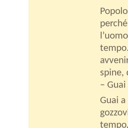
Popolo
perché 
l’uomo 
tempo.
avveni
spine, 
– Guai 
Guai a
gozzovi
tempo, 