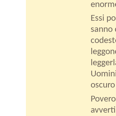
enorme
Essi po
sanno 
codest
leggon
leggerl
Uomini 
oscuro
Povero
avverti