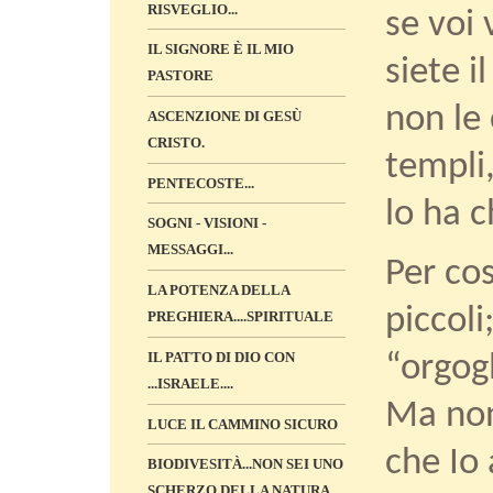
RISVEGLIO...
se voi
IL SIGNORE È IL MIO
siete i
PASTORE
non le 
ASCENZIONE DI GESÙ
CRISTO.
templi,
PENTECOSTE...
lo ha 
SOGNI - VISIONI -
MESSAGGI...
Per cos
LA POTENZA DELLA
piccoli
PREGHIERA....SPIRITUALE
IL PATTO DI DIO CON
“orgogl
...ISRAELE....
Ma non
LUCE IL CAMMINO SICURO
che Io 
BIODIVESITÀ...NON SEI UNO
SCHERZO DELLA NATURA...