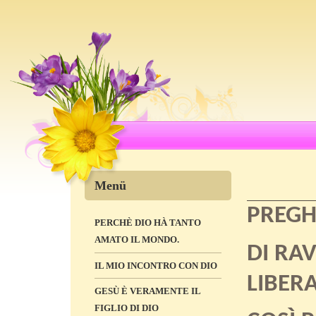
Menü
PREGH
PERCHÈ DIO HÀ TANTO
AMATO IL MONDO.
DI RA
IL MIO INCONTRO CON DIO
LIBER
GESÙ È VERAMENTE IL
FIGLIO DI DIO