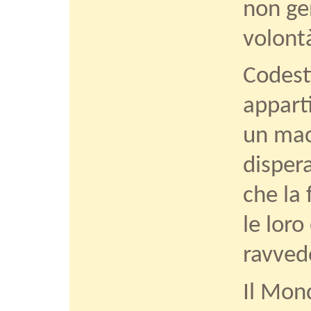
non ge
volontà
Codesti
appart
un mac
dispera
che la
le loro
ravved
Il Mon