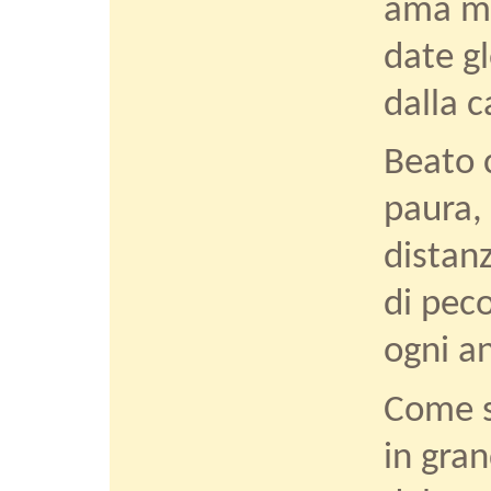
ama mi
date g
dalla c
Beato 
paura, 
distanz
di peco
ogni a
Come s
in gran