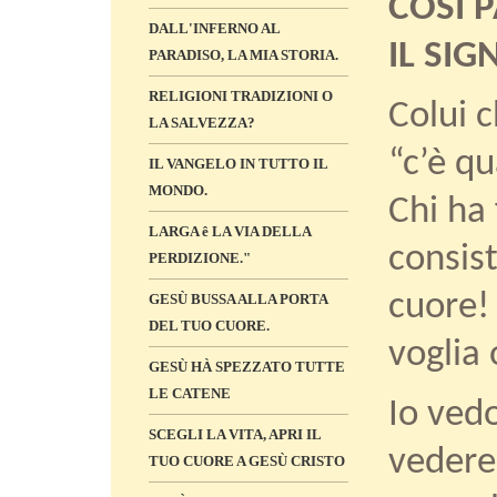
COSÌ P
DALL'INFERNO AL
IL SIG
PARADISO, LA MIA STORIA.
RELIGIONI TRADIZIONI O
Colui 
LA SALVEZZA?
“c’è q
IL VANGELO IN TUTTO IL
MONDO.
Chi ha 
LARGA ê LA VIA DELLA
consist
PERDIZIONE."
cuore!
GESÙ BUSSA ALLA PORTA
DEL TUO CUORE.
voglia 
GESÙ HÀ SPEZZATO TUTTE
LE CATENE
Io vedo
SCEGLI LA VITA, APRI IL
vedere 
TUO CUORE A GESÙ CRISTO