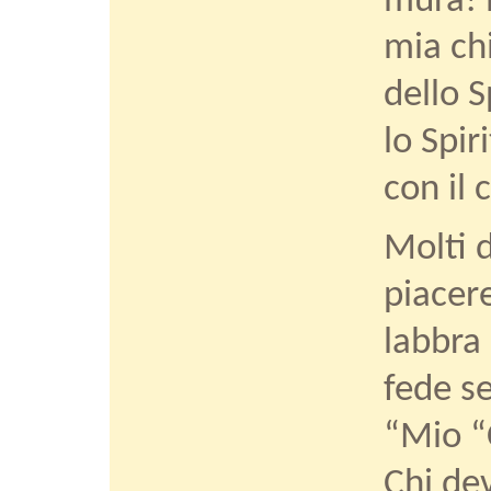
mura! N
mia ch
dello S
lo Spir
con il 
Molti 
piacere
labbra 
fede se
“Mio “
Chi de