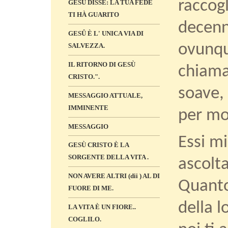
raccog
GESÙ DISSE: LA TUA FEDE
TI HÀ GUARITO
decenni
GESÛ È L' UNICA VIA DI
ovunqu
SALVEZZA.
IL RITORNO DI GESÙ
chiama
CRISTO.".
soave,
MESSAGGIO ATTUALE,
IMMINENTE
per mol
MESSAGGIO
Essi mi
GESÙ CRISTO È LA
SORGENTE DELLA VITA .
ascolt
NON AVERE ALTRI (dii ) AL DI
Quanto 
FUORE DI ME.
della l
LA VITA È UN FIORE..
COGLILO.