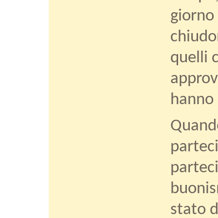
giorno 
chiudon
quelli 
approva
hanno m
Quando 
partec
parteci
buonis
stato d