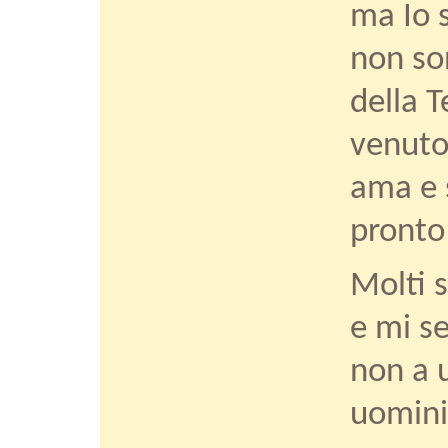
ma Io s
non son
della T
venuto
ama e s
pronto
Molti s
e mi s
non a u
uomini