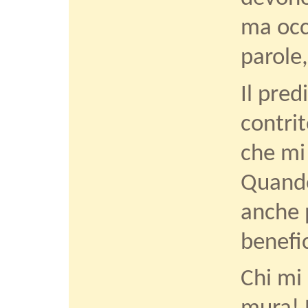
ma occ
parole,
Il pred
contrit
che mi
Quando
anche p
benefi
Chi mi