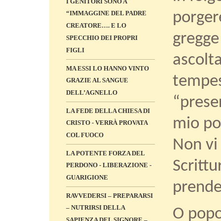
I GENITORI SONO A
“IMMAGGINE DEL PADRE
porgere
CREATORE…. E LO
gregge
SPECCHIO DEI PROPRI
FIGLI
ascolt
MA ESSI LO HANNO VINTO
tempest
GRAZIE AL SANGUE
DELL’AGNELLO
“preser
LA FEDE DELLA CHIESA DI
mio pop
CRISTO - VERRÀ PROVATA
COL FUOCO
Non vi 
LA POTENTE FORZA DEL
Scrittu
PERDONO - LIBERAZIONE -
GUARIGIONE
prende
RAVVEDERSI – PREPARARSI
– NUTRIRSI DELLA
O popo
SAPIENZA DEL SIGNORE –