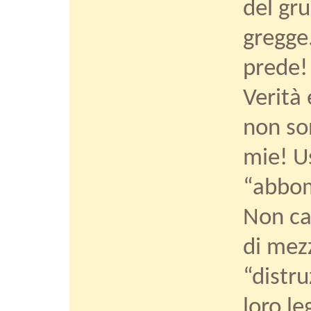
del gru
gregge.
prede! 
Verità 
non so
mie! U
“abbomi
Non ca
di mez
“distr
loro le