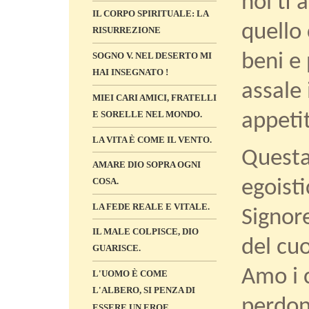
noi ti
IL CORPO SPIRITUALE: LA
quello
RISURREZIONE
SOGNO V. NEL DESERTO MI
beni e 
HAI INSEGNATO !
assale 
MIEI CARI AMICI, FRATELLI
E SORELLE NEL MONDO.
appetit
LA VITA È COME IL VENTO.
Questa
AMARE DIO SOPRA OGNI
COSA.
egoist
LA FEDE REALE E VITALE.
Signor
IL MALE COLPISCE, DIO
del cu
GUARISCE.
Amo i 
L'UOMO È COME
L'ALBERO, SI PENZA DI
perdon
ESSERE UN EROE