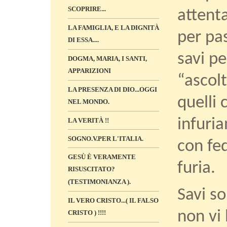
SCOPRIRE...
attent
LA FAMIGLIA, E LA DIGNITÀ
per pas
DI ESSA....
savi pe
DOGMA, MARIA, I SANTI,
APPARIZIONI
“ascolt
LA PRESENZA DI DIO...OGGI
quelli
NEL MONDO.
infuria
LA VERITÀ !!
SOGNO.V.PER L'ITALIA.
con fe
GESÙ È VERAMENTE
furia.
RISUSCITATO?
(TESTIMONIANZA ).
Savi so
IL VERO CRISTO...( IL FALSO
non vi 
CRISTO ) !!!!