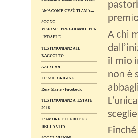
pastori
AMA COME GESÙ TI AMA....
premio
SOGNO -
VISIONE...PREGHIAMO...PER
A chi m
"ISRAELE...
dall’in
TESTIMONIANZA IL
RACCOLTO
il mio
GALLERIE
non è s
LE MIE ORIGINE
abbagl
Rosy Marie - Facebook
L’unica
TESTIMONIANZA, ESTATE
2016
sceglie
L'AMORE É IL FRUTTO
DELLA VITA
Finché 
SOGNI -VISIONI „