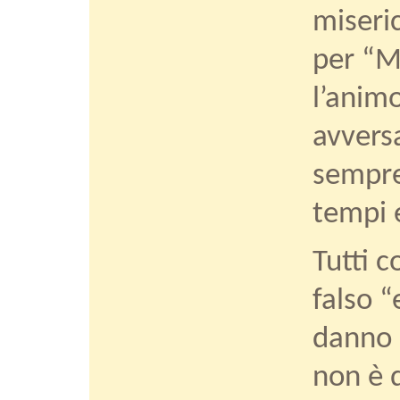
miseric
per “Mi
l’anim
avvers
sempre
tempi 
Tutti c
falso “
danno 
non è d