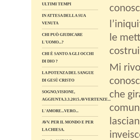
ULTIMI TEMPI
conosc
IN ATTESA DELLA SUA
l’iniqu
VENUTA
CHI PUÒ GIUDICARE
le mett
L'UOMO...?
costrui
CHI È SANTO A GLI OCCHI
DI DIO ?
Mi riv
LA POTENZA DEL SANGUE
conosc
DI GESÙ CRISTO
SOGNO,VISIONE,
che gir
AGGIUNTA.3.3.2015.AVVERTENZE...
comunio
L'AMORE...VERO...
lascia
AVV. PER IL MONDO E PER
LA CHIESA.
inveis