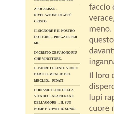
faccio
APOCALISSE –
RIVELAZIONE DI GESÙ
verace,
CRISTO
meno. A
IL SIGNORE É IL NOSTRO
DOTTORE – PREGATE PER
questo:
ME
davant
IN CRISTO GESÙ SONO PIÙ
CHE VINCITORE.
ingann
IL PADRE CELESTE VUOLE
Il loro
DARTI IL MEGLIO DEL
MEGLIO… FIDATI
disper
LODIAMO IL DIO DELLA
lupi ra
VITA DELLA SAPIENZA E
DELL’AMORE… IL SUO
cuore m
NOME È YHWH- IO SONO…