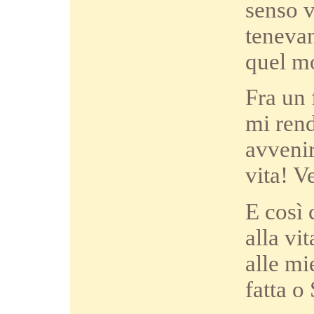
senso v
tenevan
quel m
Fra un 
mi rend
avvenir
vita! V
E così 
alla vi
alle mi
fatta o