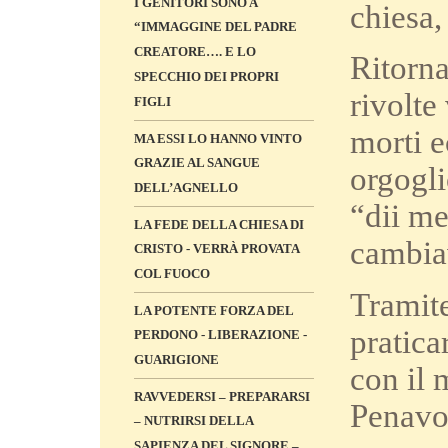
I GENITORI SONO A
chiesa,
“IMMAGGINE DEL PADRE
CREATORE…. E LO
Ritorna
SPECCHIO DEI PROPRI
rivolte
FIGLI
morti e
MA ESSI LO HANNO VINTO
GRAZIE AL SANGUE
orgogli
DELL’AGNELLO
“dii me
LA FEDE DELLA CHIESA DI
cambiav
CRISTO - VERRÀ PROVATA
COL FUOCO
Tramite
LA POTENTE FORZA DEL
pratica
PERDONO - LIBERAZIONE -
GUARIGIONE
con il 
RAVVEDERSI – PREPARARSI
Penavo 
– NUTRIRSI DELLA
SAPIENZA DEL SIGNORE –