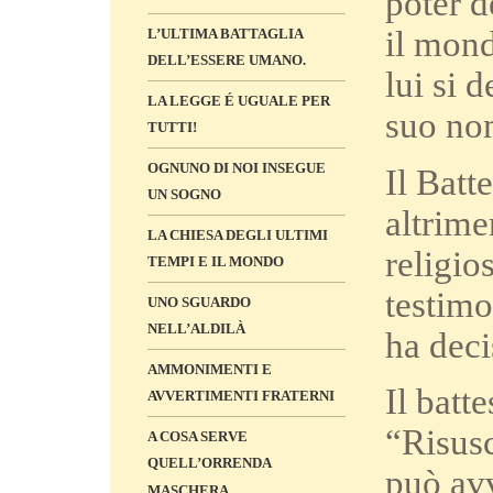
poter d
il mond
L’ULTIMA BATTAGLIA
DELL’ESSERE UMANO.
lui si 
LA LEGGE É UGUALE PER
suo no
TUTTI!
OGNUNO DI NOI INSEGUE
Il Batt
UN SOGNO
altrime
LA CHIESA DEGLI ULTIMI
religio
TEMPI E IL MONDO
testimo
UNO SGUARDO
NELL’ALDILÀ
ha deci
AMMONIMENTI E
Il batt
AVVERTIMENTI FRATERNI
“Risusc
A COSA SERVE
QUELL’ORRENDA
può avv
MASCHERA