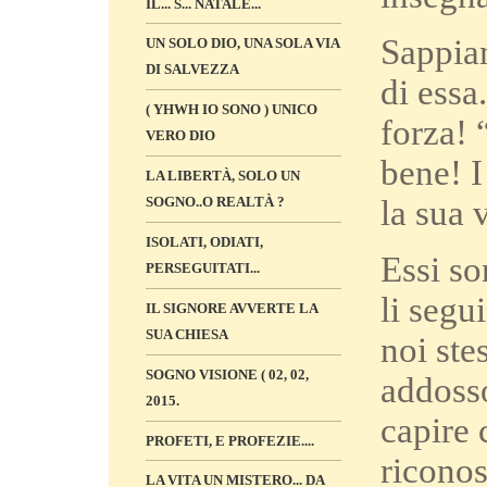
IL... S... NATALE...
Sappia
UN SOLO DIO, UNA SOLA VIA
DI SALVEZZA
di ess
( YHWH IO SONO ) UNICO
forza! 
VERO DIO
bene! I
LA LIBERTÀ, SOLO UN
la sua 
SOGNO..O REALTÀ ?
ISOLATI, ODIATI,
Essi so
PERSEGUITATI...
li segu
IL SIGNORE AVVERTE LA
SUA CHIESA
noi ste
SOGNO VISIONE ( 02, 02,
addosso
2015.
capire 
PROFETI, E PROFEZIE....
riconos
LA VITA UN MISTERO... DA