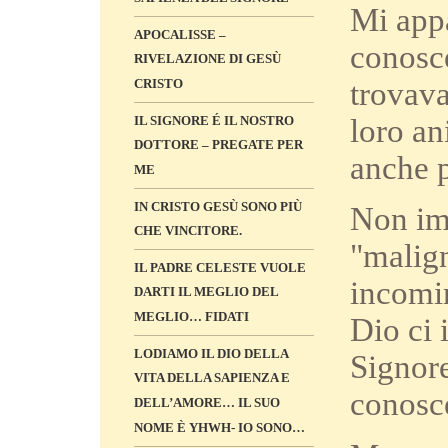
Mi app
APOCALISSE –
conosce
RIVELAZIONE DI GESÙ
trovava
CRISTO
loro an
IL SIGNORE É IL NOSTRO
DOTTORE – PREGATE PER
anche p
ME
IN CRISTO GESÙ SONO PIÙ
Non imm
CHE VINCITORE.
"malign
IL PADRE CELESTE VUOLE
incomin
DARTI IL MEGLIO DEL
MEGLIO… FIDATI
Dio ci 
LODIAMO IL DIO DELLA
Signore
VITA DELLA SAPIENZA E
conosce
DELL’AMORE… IL SUO
NOME È YHWH- IO SONO…