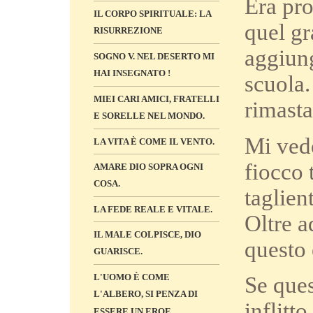
Era pro
IL CORPO SPIRITUALE: LA
quel gr
RISURREZIONE
aggiung
SOGNO V. NEL DESERTO MI
HAI INSEGNATO !
scuola.
MIEI CARI AMICI, FRATELLI
rimasta
E SORELLE NEL MONDO.
Mi vedo
LA VITA È COME IL VENTO.
fiocco 
AMARE DIO SOPRA OGNI
COSA.
taglien
LA FEDE REALE E VITALE.
Oltre a
IL MALE COLPISCE, DIO
questo 
GUARISCE.
L'UOMO È COME
Se que
L'ALBERO, SI PENZA DI
inflitt
ESSERE UN EROE