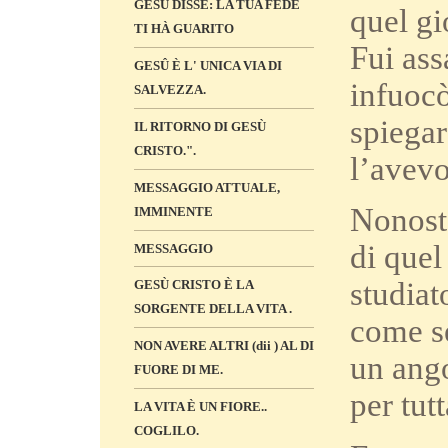
GESÙ DISSE: LA TUA FEDE
quel gi
TI HÀ GUARITO
Fui ass
GESÛ È L' UNICA VIA DI
infuocò
SALVEZZA.
spiegar
IL RITORNO DI GESÙ
CRISTO.".
l’avevo
MESSAGGIO ATTUALE,
Nonosta
IMMINENTE
di quel
MESSAGGIO
studiat
GESÙ CRISTO È LA
SORGENTE DELLA VITA .
come se
NON AVERE ALTRI (dii ) AL DI
un ango
FUORE DI ME.
per tutt
LA VITA È UN FIORE..
COGLILO.