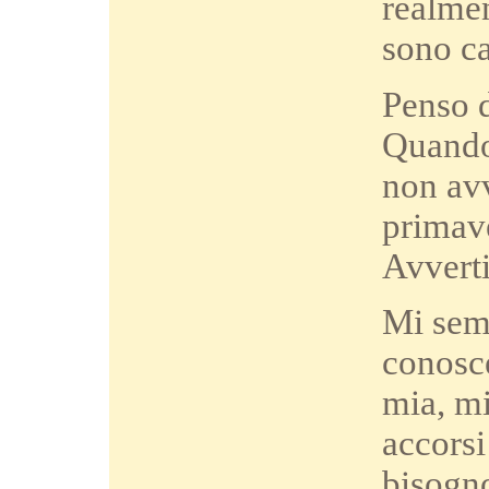
realme
sono ca
Penso d
Quando 
non avv
primave
Avvert
Mi sem
conosce
mia, mi
accorsi
bisogno