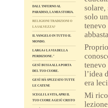
solare,
DALL'INFERNO AL
PARADISO, LA MIA STORIA.
solo un
RELIGIONI TRADIZIONI O
tenevo 
LA SALVEZZA?
abbasta
IL VANGELO IN TUTTO IL
MONDO.
Proprio
LARGA ê LA VIA DELLA
conosce
PERDIZIONE."
tenevo 
GESÙ BUSSA ALLA PORTA
DEL TUO CUORE.
l’idea 
GESÙ HÀ SPEZZATO TUTTE
era lec
LE CATENE
Mi rico
SCEGLI LA VITA, APRI IL
TUO CUORE A GESÙ CRISTO
lezione