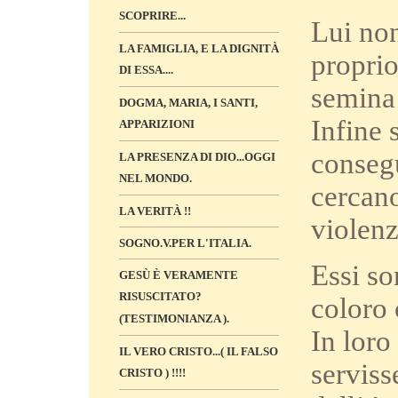
SCOPRIRE...
Lui non
LA FAMIGLIA, E LA DIGNITÀ
propri
DI ESSA....
semina 
DOGMA, MARIA, I SANTI,
Infine 
APPARIZIONI
consegu
LA PRESENZA DI DIO...OGGI
NEL MONDO.
cercano
LA VERITÀ !!
violenz
SOGNO.V.PER L'ITALIA.
Essi so
GESÙ È VERAMENTE
RISUSCITATO?
coloro 
(TESTIMONIANZA ).
In loro
IL VERO CRISTO...( IL FALSO
serviss
CRISTO ) !!!!