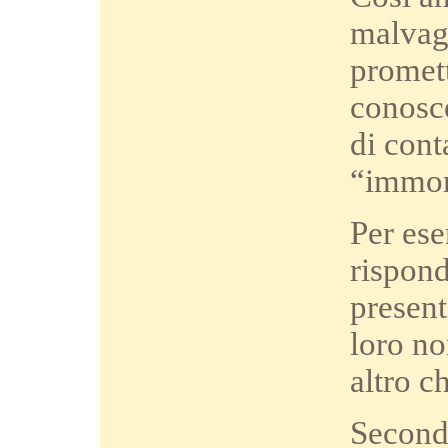
malvag
promett
conosce
di cont
“immon
Per ese
rispond
present
loro no
altro c
Secondo