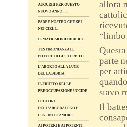
allora 
AUGURIII PER QUESTO
NUOVO ANNO …
cattoli
PADRE NOSTRO CHE SEI
ricevut
NEI CIELI...
“limbo
IL MATRIMONIO BIBLICO
Questa 
TESTIMONIANZA IL
POTERE DI GESÙ CRISTO
parte n
L’ABORTO ALLA LUCE
per att
DELLA BIBBIA
quando 
IL FRUTTO DELLE
stavo m
PREOCCUPAZIONE UCCIDE
I COLORI
Il batt
DELL’ARCOBALENO E
consape
L’INFINITO AMORE
AI POTERI E AI POTENTI