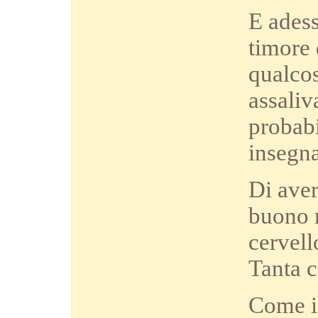
E adess
timore 
qualco
assaliv
probabi
insegna
Di aver
buono m
cervell
Tanta c
Come il