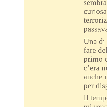
sembrav
curiosa
terrori
passav
Una di 
fare de
primo c
c’era n
anche n
per dis
Il temp
mi ren