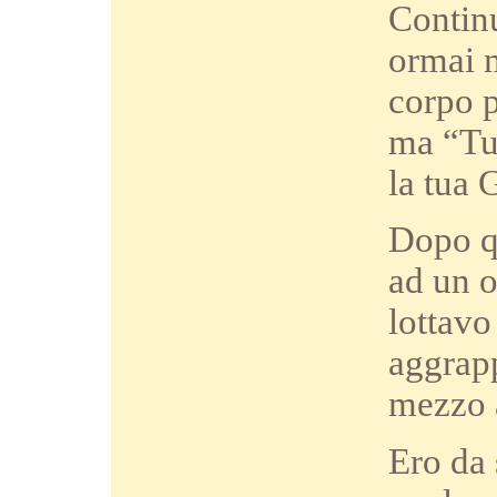
Continu
ormai m
corpo p
ma “Tu 
la tua 
Dopo qu
ad un o
lottavo
aggrapp
mezzo a
Ero da 