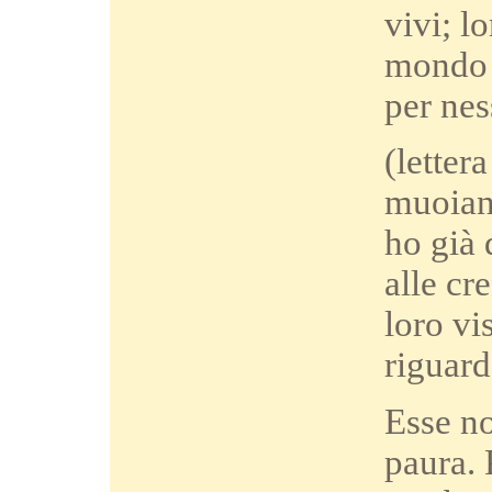
vivi; l
mondo d
per nes
(letter
muoiano
ho già 
alle cr
loro vi
riguar
Esse no
paura. 