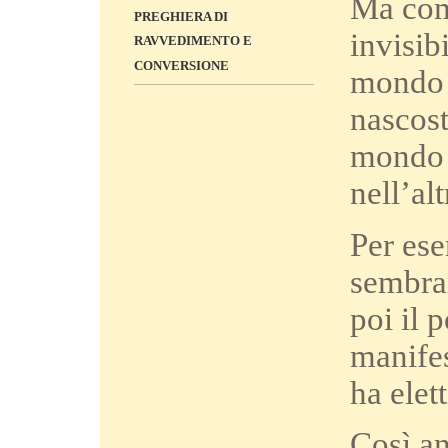
Ma come
PREGHIERA DI
invisib
RAVVEDIMENTO E
CONVERSIONE
mondo s
nascost
mondo c
nell’alt
Per ese
sembran
poi il 
manifes
ha elett
Così an