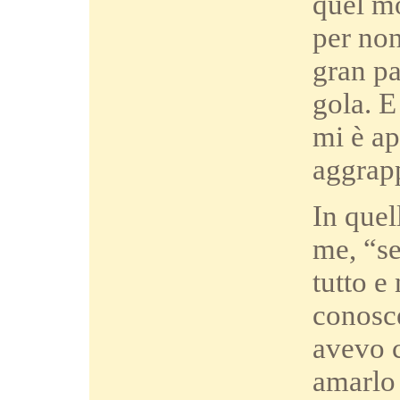
quel mo
per non
gran pa
gola. E
mi è ap
aggrap
In quel
me, “se
tutto e
conosc
avevo c
amarlo 