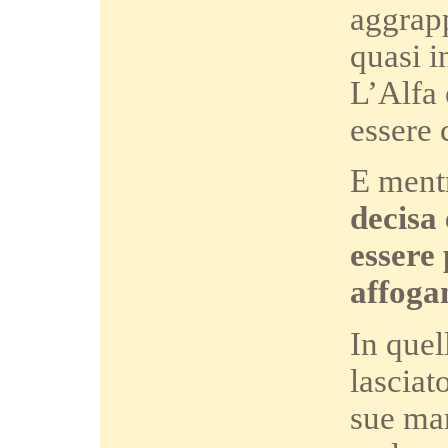
aggrap
quasi i
L’Alfa 
essere
E ment
decisa 
essere 
affogan
In quel
lasciat
sue man