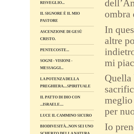
dell’Am
RISVEGLIO...
ombra 
IL SIGNORE È IL MIO
PASTORE
In que
ASCENZIONE DI GESÙ
altre p
CRISTO.
indietr
PENTECOSTE...
mi pia
SOGNI - VISIONI -
MESSAGGI...
Quella 
LA POTENZA DELLA
PREGHIERA....SPIRITUALE
sacrifi
IL PATTO DI DIO CON
meglio 
...ISRAELE....
per nuo
LUCE IL CAMMINO SICURO
Io pren
BIODIVESITÀ...NON SEI UNO
SCHERZO DELLA NATURA...