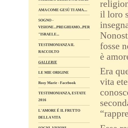
religio
AMA COME GESÙ TI AMA....
il loro
SOGNO -
insegna
VISIONE...PREGHIAMO...PER
Nonosta
"ISRAELE...
fosse n
TESTIMONIANZA IL
RACCOLTO
è amor
GALLERIE
Era que
LE MIE ORIGINE
vita et
Rosy Marie - Facebook
conosc
TESTIMONIANZA, ESTATE
2016
seconda
L'AMORE É IL FRUTTO
“rappre
DELLA VITA
SOGNI -VISIONI „