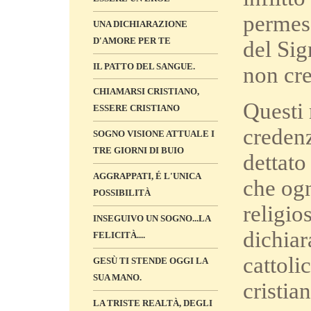
permess
UNA DICHIARAZIONE
D'AMORE PER TE
del Sig
IL PATTO DEL SANGUE.
non cre
CHIAMARSI CRISTIANO,
Questi 
ESSERE CRISTIANO
credenz
SOGNO VISIONE ATTUALE I
TRE GIORNI DI BUIO
dettato
AGGRAPPATI, É L'UNICA
che ogn
POSSIBILITÀ
religio
INSEGUIVO UN SOGNO...LA
dichiar
FELICITÀ....
cattoli
GESÙ TI STENDE OGGI LA
SUA MANO.
cristia
LA TRISTE REALTÀ, DEGLI