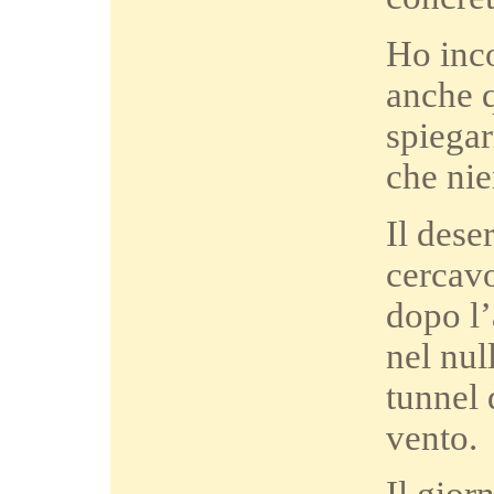
Ho inco
anche q
spiegar
che nie
Il dese
cercavo
dopo l’
nel nul
tunnel 
vento.