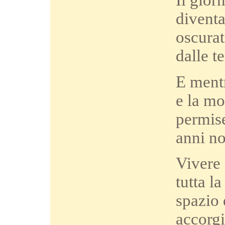
Il gior
diventa
oscurat
dalle t
E mentr
e la mo
permise
anni no
Vivere 
tutta l
spazio 
accorgi