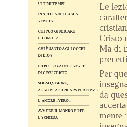
Le lezi
ULTIMI TEMPI
caratte
IN ATTESA DELLA SUA
VENUTA
cristia
CHI PUÒ GIUDICARE
Cristo 
L'UOMO...?
Ma di i
CHI È SANTO A GLI OCCHI
DI DIO ?
precetti
LA POTENZA DEL SANGUE
Per que
DI GESÙ CRISTO
insegna
SOGNO,VISIONE,
AGGIUNTA.3.3.2015.AVVERTENZE...
da ques
L'AMORE...VERO...
accerta
AVV. PER IL MONDO E PER
mente i
LA CHIESA.
insegna