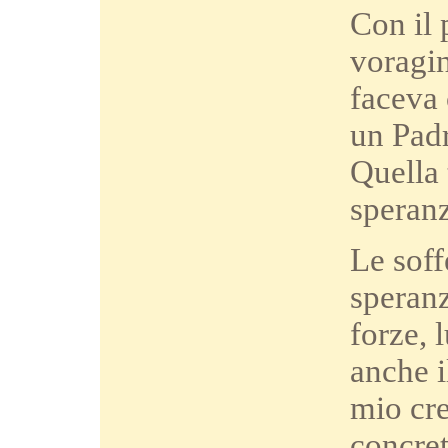
Con il 
voragi
faceva 
un Padr
Quella 
speranz
Le soff
speranz
forze, 
anche i
mio cre
concret