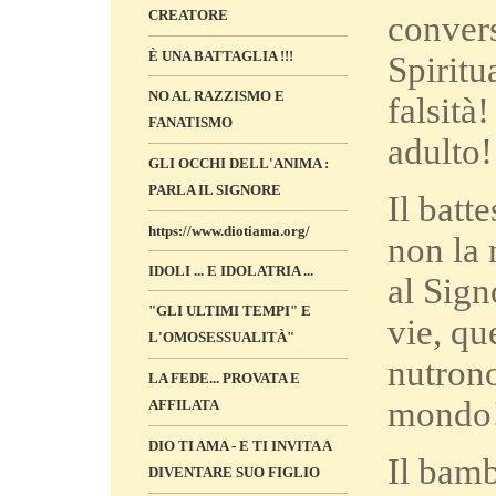
CREATORE
convers
È UNA BATTAGLIA !!!
Spiritu
NO AL RAZZISMO E
falsità
FANATISMO
adulto!
GLI OCCHI DELL'ANIMA :
PARLA IL SIGNORE
Il batt
https://www.diotiama.org/
non la 
IDOLI ... E IDOLATRIA ...
al Sign
"GLI ULTIMI TEMPI" E
vie, qu
L'OMOSESSUALITÀ"
nutrono
LA FEDE... PROVATA E
mondo
AFFILATA
DIO TI AMA - E TI INVITA A
Il bamb
DIVENTARE SUO FIGLIO