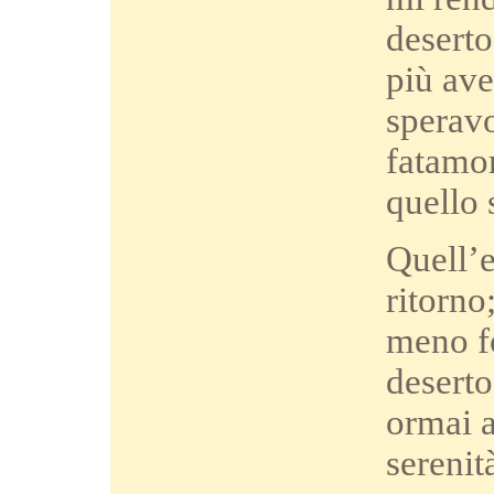
deserto
più ave
speravo
fatamor
quello 
Quell’e
ritorno
meno fo
deserto
ormai a
serenit