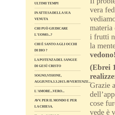
Il probl
ULTIMI TEMPI
vera fed
IN ATTESA DELLA SUA
vediamo
VENUTA
materia 
CHI PUÒ GIUDICARE
i frutti
L'UOMO...?
la ment
CHI È SANTO A GLI OCCHI
DI DIO ?
vedono
LA POTENZA DEL SANGUE
(Ebrei 1
DI GESÙ CRISTO
realizz
SOGNO,VISIONE,
AGGIUNTA.3.3.2015.AVVERTENZE...
Grazie a
L'AMORE...VERO...
dell’ap
AVV. PER IL MONDO E PER
cose fur
LA CHIESA.
vede è v