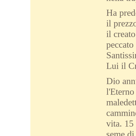
Ha prede
il prez
il creat
peccato
Santissi
Lui il C
Dio annu
l'Eterno
maledett
camminer
vita. 15
seme di 