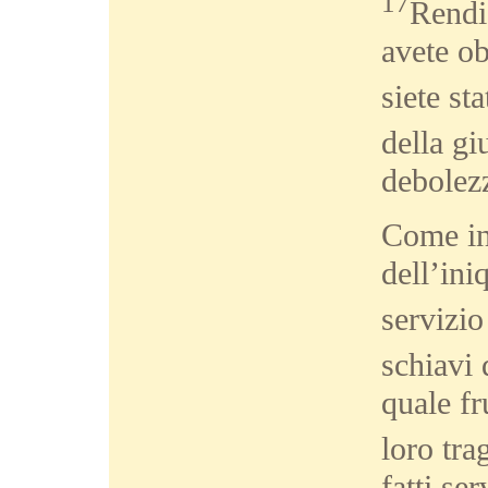
17
Rendi
avete ob
siete sta
della gi
debolez
Come inf
dell’ini
servizio
schiavi 
quale fr
loro tra
fatti se