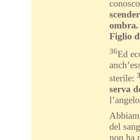
conosco
scender
ombra. 
Figlio d
36
Ed ecc
anch’ess
sterile:
serva d
l’angelo
Abbiamo 
del sang
non ha 