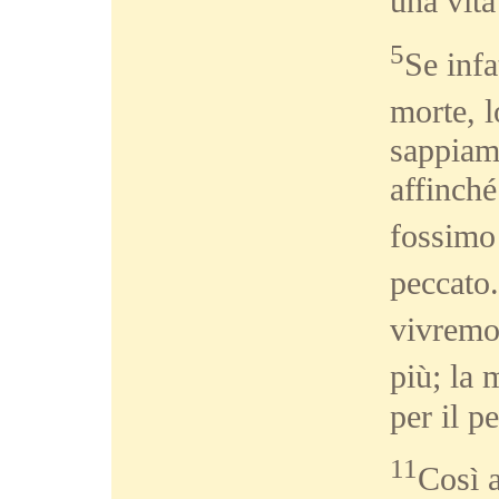
una vit
5
Se infa
morte, l
sappiamo
affinché
fossimo 
peccato
vivremo
più; la 
per il p
11
Così a