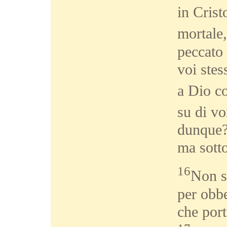
in Cris
mortale,
peccato 
voi stes
a Dio co
su di vo
dunque?
ma sotto
16
Non s
per obbe
che port