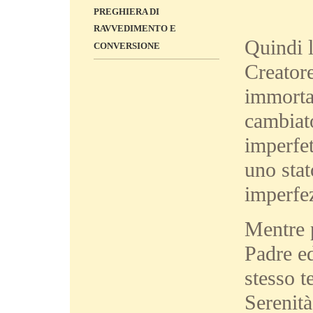
PREGHIERA DI
RAVVEDIMENTO E
Quindi l
CONVERSIONE
Creatore
immortal
cambiato
imperfet
uno stat
imperfez
Mentre 
Padre ed
stesso t
Serenità