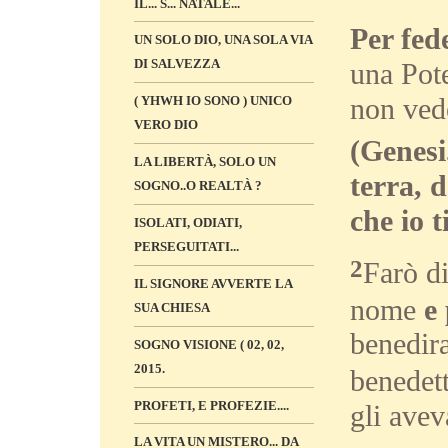
IL... S... NATALE...
Per fed
UN SOLO DIO, UNA SOLA VIA
DI SALVEZZA
una Pote
non ved
( YHWH IO SONO ) UNICO
VERO DIO
(Genesi
LA LIBERTÀ, SOLO UN
terra, d
SOGNO..O REALTÀ ?
che io t
ISOLATI, ODIATI,
PERSEGUITATI...
2
Farò di
IL SIGNORE AVVERTE LA
nome
e
SUA CHIESA
benedira
SOGNO VISIONE ( 02, 02,
2015.
benedett
PROFETI, E PROFEZIE....
gli avev
LA VITA UN MISTERO... DA