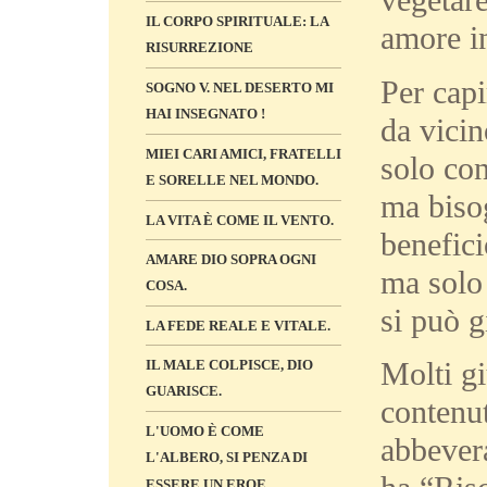
IL CORPO SPIRITUALE: LA
amore in
RISURREZIONE
Per capi
SOGNO V. NEL DESERTO MI
HAI INSEGNATO !
da vicin
MIEI CARI AMICI, FRATELLI
solo con
E SORELLE NEL MONDO.
ma bisog
LA VITA È COME IL VENTO.
benefici
AMARE DIO SOPRA OGNI
ma solo 
COSA.
si può g
LA FEDE REALE E VITALE.
Molti gi
IL MALE COLPISCE, DIO
GUARISCE.
contenut
L'UOMO È COME
abbevera
L'ALBERO, SI PENZA DI
ESSERE UN EROE