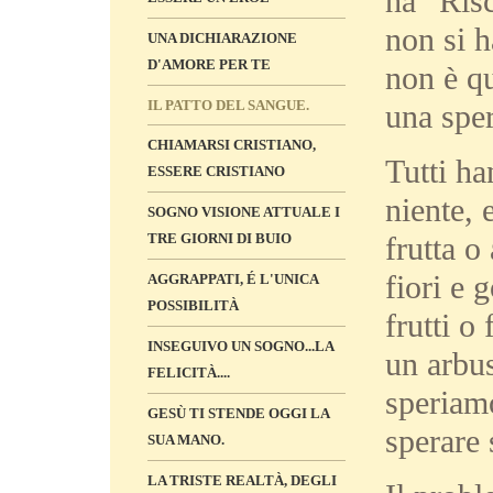
ha “Risc
non si h
UNA DICHIARAZIONE
D'AMORE PER TE
non è q
IL PATTO DEL SANGUE.
una sper
CHIAMARSI CRISTIANO,
Tutti ha
ESSERE CRISTIANO
niente,
SOGNO VISIONE ATTUALE I
frutta o
TRE GIORNI DI BUIO
fiori e 
AGGRAPPATI, É L'UNICA
POSSIBILITÀ
frutti o
INSEGUIVO UN SOGNO...LA
un arbus
FELICITÀ....
speriamo
GESÙ TI STENDE OGGI LA
sperare 
SUA MANO.
LA TRISTE REALTÀ, DEGLI