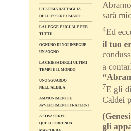
Abramo:
L’ULTIMA BATTAGLIA
sarà mi
DELL’ESSERE UMANO.
LA LEGGE É UGUALE PER
4
Ed ecco
TUTTI!
il tuo 
OGNUNO DI NOI INSEGUE
UN SOGNO
condusse
LA CHIESA DEGLI ULTIMI
a contar
TEMPI E IL MONDO
“Abramo
UNO SGUARDO
7
E gli d
NELL’ALDILÀ
Caldei p
AMMONIMENTI E
AVVERTIMENTI FRATERNI
(Genesi
A COSA SERVE
QUELL’ORRENDA
gli app
MASCHERA