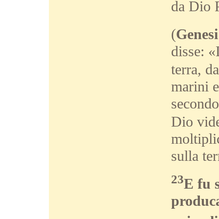
da Dio 
(
Genesi
disse: «
terra, d
marini e
secondo 
Dio vid
moltipli
sulla ter
23
E fu 
produca 