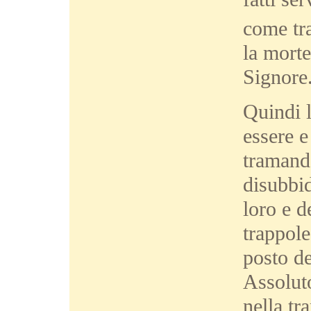
come tra
la morte
Signore
Quindi l
essere e
tramanda
disubbid
loro e d
trappole
posto d
Assoluto
nella tr