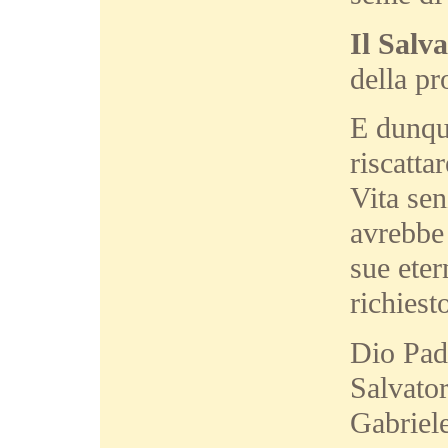
Il Salv
della p
E dunqu
riscatta
Vita se
avrebbe 
sue eter
richiest
Dio Pad
Salvato
Gabriele