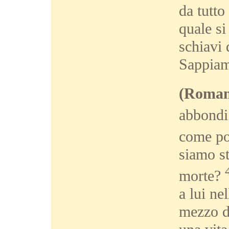
da tutto
quale si
schiavi 
Sappiam
(Roman
abbondi
come po
siamo st
morte?
a lui ne
mezzo d