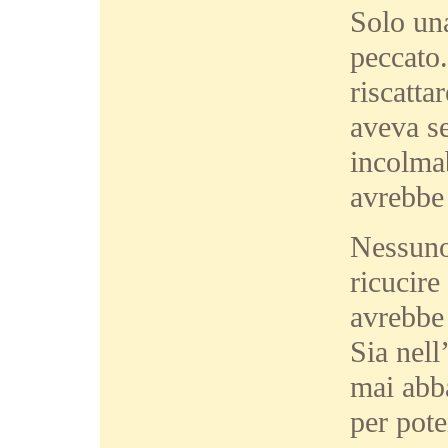
Solo una
peccato
riscatta
aveva se
incolmab
avrebbe
Nessuno
ricucire
avrebbe
Sia nel
mai abb
per pot