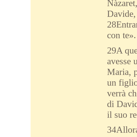
Nàzaret
Davide,
28Entran
con te».
29A ques
avesse 
Maria, p
un figli
verrà ch
di Davi
il suo r
34Allor