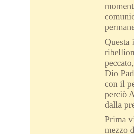
momento 
comunion
permane
Questa 
ribellio
peccato,
Dio Pad
con il p
perciò A
dalla pr
Prima vi
mezzo de