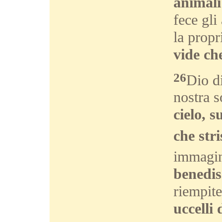
animali
fece gli
la propr
vide ch
26
Dio d
nostra 
cielo, s
che str
immagin
benediss
riempite
uccelli 