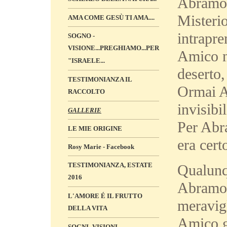
Abramo 
Misteri
AMA COME GESÙ TI AMA....
intrapr
SOGNO -
VISIONE...PREGHIAMO...PER
Amico ne
"ISRAELE...
deserto,
TESTIMONIANZA IL
Ormai A
RACCOLTO
invisibil
GALLERIE
Per Abra
LE MIE ORIGINE
era cert
Rosy Marie - Facebook
TESTIMONIANZA, ESTATE
Qualunqu
2016
Abramo 
L'AMORE É IL FRUTTO
meravigl
DELLA VITA
Amico gl
SOGNI -VISIONI „