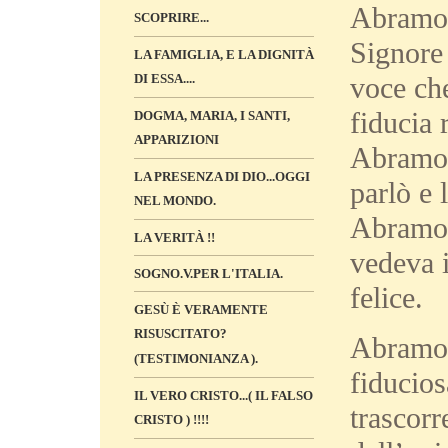
Abramo 
SCOPRIRE...
Signore 
LA FAMIGLIA, E LA DIGNITÀ
voce che
DI ESSA....
fiducia 
DOGMA, MARIA, I SANTI,
APPARIZIONI
Abramo.
LA PRESENZA DI DIO...OGGI
parlò e 
NEL MONDO.
Abramo e
LA VERITÀ !!
vedeva 
SOGNO.V.PER L'ITALIA.
felice.
GESÙ È VERAMENTE
RISUSCITATO?
Abramo 
(TESTIMONIANZA ).
fiducio
IL VERO CRISTO...( IL FALSO
trascorr
CRISTO ) !!!!