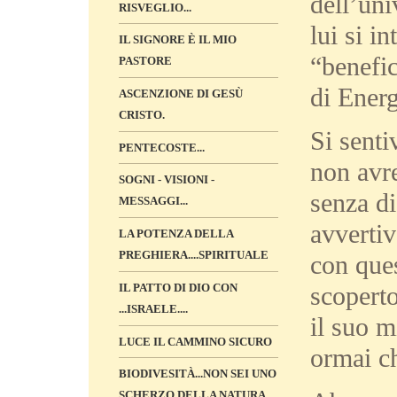
dell’uni
RISVEGLIO...
lui si i
IL SIGNORE È IL MIO
“benefic
PASTORE
di Energ
ASCENZIONE DI GESÙ
CRISTO.
Si senti
PENTECOSTE...
non avr
SOGNI - VISIONI -
senza di
MESSAGGI...
avverti
LA POTENZA DELLA
PREGHIERA....SPIRITUALE
con que
IL PATTO DI DIO CON
scoperto
...ISRAELE....
il suo m
LUCE IL CAMMINO SICURO
ormai ch
BIODIVESITÀ...NON SEI UNO
SCHERZO DELLA NATURA...