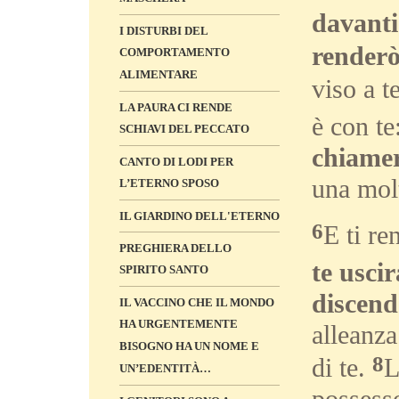
davanti
I DISTURBI DEL
renderò
COMPORTAMENTO
ALIMENTARE
viso a t
LA PAURA CI RENDE
è con te
SCHIAVI DEL PECCATO
chiamer
CANTO DI LODI PER
una molt
L’ETERNO SPOSO
IL GIARDINO DELL'ETERNO
6
E ti r
PREGHIERA DELLO
te uscir
SPIRITO SANTO
discend
IL VACCINO CHE IL MONDO
HA URGENTEMENTE
alleanza
BISOGNO HA UN NOME E
8
di te.
L
UN’EDENTITÀ…
possesso