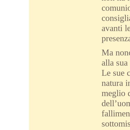
comunion
consigl
avanti l
presenz
Ma nonos
alla sua
Le sue 
natura i
meglio d
dell’uom
fallimen
sottomis