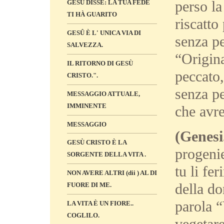
perso la
GESÙ DISSE: LA TUA FEDE
TI HÀ GUARITO
riscatto
GESÛ È L' UNICA VIA DI
senza pe
SALVEZZA.
“Origina
IL RITORNO DI GESÙ
peccato
CRISTO.".
senza pe
MESSAGGIO ATTUALE,
IMMINENTE
che avre
MESSAGGIO
(Genesi
GESÙ CRISTO È LA
progenie
SORGENTE DELLA VITA .
tu li fer
NON AVERE ALTRI (dii ) AL DI
della do
FUORE DI ME.
parola “
LA VITA È UN FIORE..
COGLILO.
vegetare