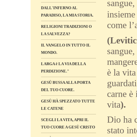
sangue, 
DALL'INFERNO AL
insieme
PARADISO, LA MIA STORIA.
come l’
RELIGIONI TRADIZIONI O
LA SALVEZZA?
(Levitic
IL VANGELO IN TUTTO IL
sangue, 
MONDO.
mangeret
LARGA ê LA VIA DELLA
è la vit
PERDIZIONE."
guardati
GESÙ BUSSA ALLA PORTA
DEL TUO CUORE.
carne è 
GESÙ HÀ SPEZZATO TUTTE
vita
).
LE CATENE
Dio ha 
SCEGLI LA VITA, APRI IL
TUO CUORE A GESÙ CRISTO
stato in