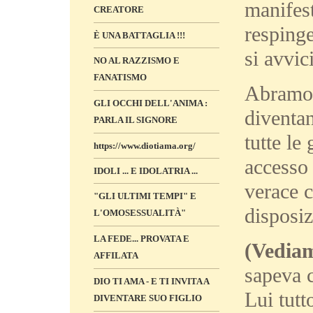
manifest
CREATORE
resping
È UNA BATTAGLIA !!!
si avvic
NO AL RAZZISMO E
FANATISMO
Abramo 
GLI OCCHI DELL'ANIMA :
diventan
PARLA IL SIGNORE
tutte le
https://www.diotiama.org/
accesso 
IDOLI ... E IDOLATRIA ...
verace 
"GLI ULTIMI TEMPI" E
disposiz
L'OMOSESSUALITÀ"
LA FEDE... PROVATA E
(Vediam
AFFILATA
sapeva c
DIO TI AMA - E TI INVITA A
Lui tutt
DIVENTARE SUO FIGLIO