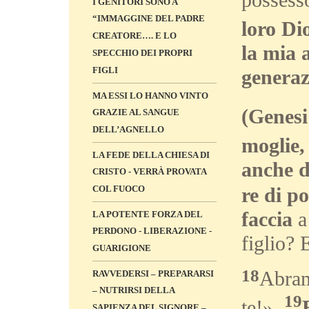
I GENITORI SONO A
“IMMAGGINE DEL PADRE
loro Di
CREATORE…. E LO
la mia 
SPECCHIO DEI PROPRI
FIGLI
generaz
MA ESSI LO HANNO VINTO
(Genesi
GRAZIE AL SANGUE
DELL’AGNELLO
moglie,
LA FEDE DELLA CHIESA DI
anche da
CRISTO - VERRÀ PROVATA
re di p
COL FUOCO
faccia
a 
LA POTENTE FORZA DEL
PERDONO - LIBERAZIONE -
figlio? 
GUARIGIONE
18
Abram
RAVVEDERSI – PREPARARSI
– NUTRIRSI DELLA
19
te!».
SAPIENZA DEL SIGNORE –