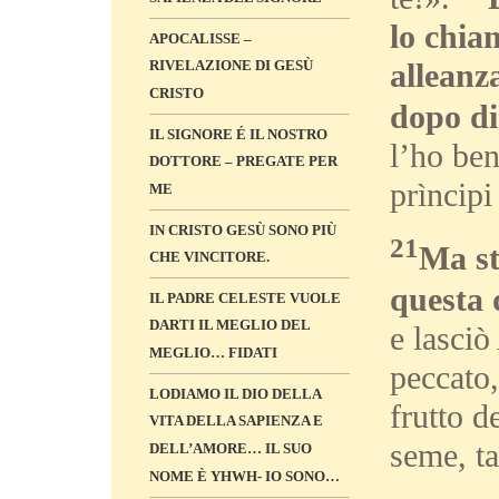
lo chia
APOCALISSE –
RIVELAZIONE DI GESÙ
alleanz
CRISTO
dopo di 
IL SIGNORE É IL NOSTRO
l’ho be
DOTTORE – PREGATE PER
prìncipi
ME
IN CRISTO GESÙ SONO PIÙ
21
Ma st
CHE VINCITORE.
questa 
IL PADRE CELESTE VUOLE
DARTI IL MEGLIO DEL
e lasciò
MEGLIO… FIDATI
peccato,
LODIAMO IL DIO DELLA
frutto d
VITA DELLA SAPIENZA E
seme, ta
DELL’AMORE… IL SUO
NOME È YHWH- IO SONO…