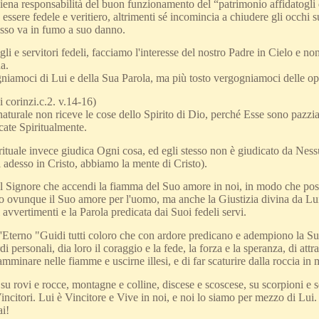
iena responsabilità del buon funzionamento del “patrimonio affidatogli 
 essere fedele e veritiero, altrimenti sé incomincia a chiudere gli occhi su
sso va in fumo a suo danno.
gli e servitori fedeli, facciamo l'interesse del nostro Padre in Cielo e 
a.
iamoci di Lui e della Sua Parola, ma più tosto vergogniamoci delle op
ai corinzi.c.2. v.14-16)
turale non riceve le cose dello Spirito di Dio, perché Esse sono pazzi
cate Spiritualmente.
tuale invece giudica Ogni cosa, ed egli stesso non è giudicato da Nessu
 adesso in Cristo, abbiamo la mente di Cristo).
l Signore che accendi la fiamma del Suo amore in noi, in modo che pos
 ovunque il Suo amore per l'uomo, ma anche la Giustizia divina da Lui 
 avvertimenti e la Parola predicata dai Suoi fedeli servi.
L'Eterno "Guidi tutti coloro che con ardore predicano e adempiono la S
di personali, dia loro il coraggio e la fede, la forza e la speranza, di att
mminare nelle fiamme e uscirne illesi, e di far scaturire dalla roccia in
 rovi e rocce, montagne e colline, discese e scoscese, su scorpioni e ser
incitori. Lui è Vincitore e Vive in noi, e noi lo siamo per mezzo di Lui.
ai!