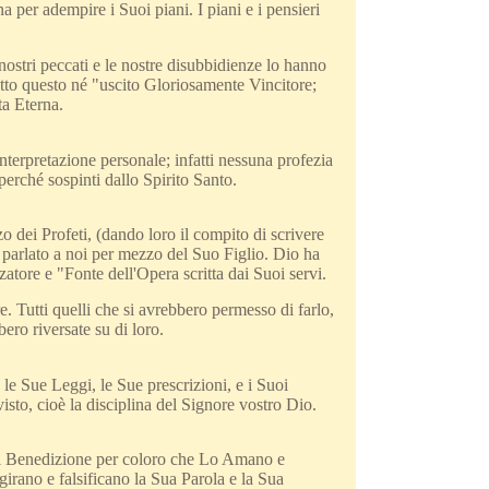
 per adempire i Suoi piani. I piani e i pensieri
nostri peccati e le nostre disubbidienze lo hanno
tto questo né "uscito Gloriosamente Vincitore;
ta Eterna.
interpretazione personale; infatti nessuna profezia
erché sospinti dallo Spirito Santo.
 dei Profeti, (dando loro il compito di scrivere
ha parlato a noi per mezzo del Suo Figlio. Dio ha
tore e "Fonte dell'Opera scritta dai Suoi servi.
e. Tutti quelli che si avrebbero permesso di farlo,
bero riversate su di loro.
le Sue Leggi, le Sue prescrizioni, e i Suoi
to, cioè la disciplina del Signore vostro Dio.
 di Benedizione per coloro che Lo Amano e
rano e falsificano la Sua Parola e la Sua