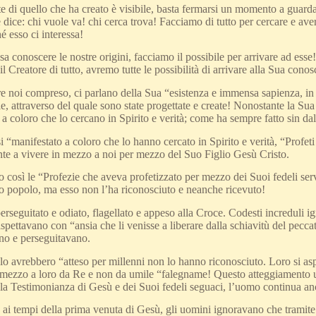
e di quello che ha creato è visibile, basta fermarsi un momento a guard
 dice: chi vuole va! chi cerca trova! Facciamo di tutto per cercare e avere
é esso ci interessa!
ssa conoscere le nostre origini, facciamo il possibile per arrivare ad es
il Creatore di tutto, avremo tutte le possibilità di arrivare alla Sua co
e noi compreso, ci parlano della Sua “esistenza e immensa sapienza, in 
le, attraverso del quale sono state progettate e create! Nonostante la Sua 
 a coloro che lo cercano in Spirito e verità; come ha sempre fatto sin dall
 “manifestato a coloro che lo hanno cercato in Spirito e verità, “Profet
te a vivere in mezzo a noi per mezzo del Suo Figlio Gesù Cristo.
osì le “Profezie che aveva profetizzato per mezzo dei Suoi fedeli servi
o popolo, ma esso non l’ha riconosciuto e neanche ricevuto!
erseguitato e odiato, flagellato e appeso alla Croce. Codesti increduli i
aspettavano con “ansia che li venisse a liberare dalla schiavitù del pecca
o e perseguitavano.
o avrebbero “atteso per millenni non lo hanno riconosciuto. Loro si asp
n mezzo a loro da Re e non da umile “falegname! Questo atteggiamento 
la Testimonianza di Gesù e dei Suoi fedeli seguaci, l’uomo continua anc
i tempi della prima venuta di Gesù, gli uomini ignoravano che tramite 