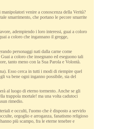
i manipolatori venire a conoscenza della Verità?
tale smarrimento, che portano le pecore smarrite
favore, adempiendo i loro interessi, guai a coloro
guai a coloro che ingannano il gregge,
nerando personaggi nati dalla carne come
e. Guai a coloro che insegnano ed eseguono tali
tore, tanto meno con la Sua Parola e Volontà.
a). Esso cerca in tutti i modi di riempire quel
 gli va bene ogni inganno possibile, sia del
perà al luogo di eterno tormento. Anche se gli
ella trappola mortale! ma una volta cadutoci
ssun rimedio.
riali e occulti, l'uomo che è disposto a servirlo
e occulte, orgoglio e arroganza, fanatismo religioso
n hanno più scampo, fra le eterne tenebre e