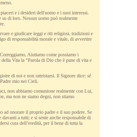
o meno.
iaceri e i desideri dell'uomo e i suoi interessi.
 è su di loro. Nessun uomo può realmente
re.
are e giudicare leggi e riti religiosi, tradizioni e
igo di responsabilità morale e vitale, di avvertire
e "Correggiamo, Aiutiamo come possiamo i
della Vita la “Parola di Dio che è pane di vita e
re di noi e non rattristarsi. Il Signore dice: sé
Padre mio nei Cieli.
idataci, non abbiamo comunione realmente con Lui,
nome, ma non ne siamo degni, non stiamo
to ad onorare il proprio padre e il suo podere. Se
davanti a tutti; e si sente anche responsabile di
si cura dell’eredità, per il bene di tutta la