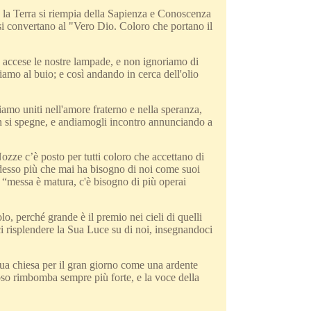
e la Terra si riempia della Sapienza e Conoscenza
si convertano al "Vero Dio. Coloro che portano il
 accese le nostre lampade, e non ignoriamo di
iamo al buio; e così andando in cerca dell'olio
amo uniti nell'amore fraterno e nella speranza,
on si spegne, e andiamogli incontro annunciando a
Nozze c’è posto per tutti coloro che accettano di
adesso più che mai ha bisogno di noi come suoi
a “messa è matura, c'è bisogno di più operai
 perché grande è il premio nei cieli di quelli
ci risplendere la Sua Luce su di noi, insegnandoci
a chiesa per il gran giorno come una ardente
oso rimbomba sempre più forte, e la voce della