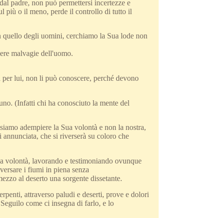
dal padre, non può permettersi incertezze e
l più o il meno, perde il controllo di tutto il
non quello degli uomini, cerchiamo la Sua lode non
ere malvagie dell'uomo.
a per lui, non li può conoscere, perché devono
no. (Infatti chi ha conosciuto la mente del
siamo adempiere la Sua volontà e non la nostra,
annunciata, che si riverserà su coloro che
ua volontà, lavorando e testimoniando ovunque
raversare i fiumi in piena senza
 mezzo al deserto una sorgente dissetante.
penti, attraverso paludi e deserti, prove e dolori
 Seguilo come ci insegna di farlo, e lo