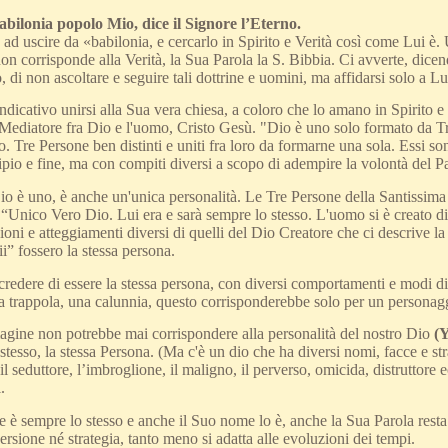
abilonia popolo Mio, dice il Signore l’Eterno.
a ad uscire da «babilonia, e cercarlo in Spirito e Verità così come Lui è. 
on corrisponde alla Verità, la Sua Parola la S. Bibbia. Ci avverte, dicend
 di non ascoltare e seguire tali dottrine e uomini, ma affidarsi solo a Lui
ndicativo unirsi alla Sua vera chiesa, a coloro che lo amano in Spirito e
 Mediatore fra Dio e l'uomo, Cristo Gesù. "Dio è uno solo formato da Tr
o. Tre Persone ben distinti e uniti fra loro da formarne una sola. Essi so
ipio e fine, ma con compiti diversi a scopo di adempire la volontà del P
o è uno, è anche un'unica personalità. Le Tre Persone della Santissima T
“Unico Vero Dio. Lui era e sarà sempre lo stesso. L'uomo si è creato di
ni e atteggiamenti diversi di quelli del Dio Creatore che ci descrive l
ii” fossero la stessa persona.
redere di essere la stessa persona, con diversi comportamenti e modi di 
a trappola, una calunnia, questo corrisponderebbe solo per un personaggi
gine non potrebbe mai corrispondere alla personalità del nostro Dio
(
stesso, la stessa Persona. (Ma c'è un dio che ha diversi nomi, facce e stra
 il seduttore, l’imbroglione, il maligno, il perverso, omicida, distruttore e
.
 è sempre lo stesso e anche il Suo nome lo è, anche la Sua Parola resta 
rsione né strategia, tanto meno si adatta alle evoluzioni dei tempi.