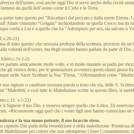
alvezza dell'uomo, così anche oggi Dio si serve anche della cecità umana
lontano da quelli dell’uomo come il Cielo e la Terra.
patire tutto questo per "Riscattarci dal peccato e dalla morte Eterna. I 
 sull’Altare chiamato “Golgata” inchiodandolo su quella Croce; ma da tu
que creda a Lui e a quello che ha "Adempiuto per noi, sia salvato a Vi
.1.v.20-21)
ma di tutto questo: che nessuna profezia della scrittura, proviene da un'
lla volontà dell'uomo, ma degli uomini hanno parlato da parte di Dio, p
i Ebrei.c.1v.1-2)
r parlato anticamente molte volte, e in molte maniere ai padri per mezzo
 che gli veniva detto, per le generazioni avvenire) questi ultimi giorni 
nque nelle Sacre Scritture la Sua "Firma, "Affermandosi come "'Idealizza
i non rigirare o cambiare nessuna parola o testo che sia, delle S. Scrittur
ati "Maledetti, e così tutte le Maledizione scritte in questo libro, si sareb
io.c.11. v.1-22)
l Signore il tuo Dio, e osserva sempre quello che ti dice. Di osservare 
. «Riconoscete oggi quel che i vostri figli non hanno conosciuto né vis
dezza e la sua mano potente, il suo braccio steso.
to capitolo Dio parla della benedizione e della maledizione. Promessa
di Maledizione per coloro che non adempiono i Suoi Comandamenti; rigi