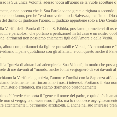
esso la Sua unica Volontà, adesso tocca all'uomo se la vuole accettare 
ette, e non accetta che la Sua Parola viene girata e rigirata a secondo i p
ro che lo fanno, perché “essi non vedranno la Salvezza, ma l'ira di Dio
 del diritto di giudicare l'uomo. Il giudizio appartiene solo a Dio Creato
lla Verità, della Parola di Dio la S. Bibbia, possiamo permetterci di osserv
nutili e pericolosi, che portano a perdizione! In tal caso è un nostro obbl
ne, altrimenti non possiamo chiamarci figli dell'Amore e della Verità.
mo, allora comportiamoci da figli responsabili e Veraci, "Ammoniamo 
ividiamo il pane quotidiano con gli affamati, e con questo anche il Pane 
.
 la “grazia di aiutarci ad adempire la Sua Volontà, in modo che possa gioi
rete di me davanti al “mondo, anche Io mi vergognerò di voi davanti al 
chiamo la Verità e la giustizia, l'amore e l'umiltà con la Sapienza aff
rviamo fedelmente, ma rincorriamo i nostri interessi. Portiamo il Suo 
l ministerio affidatoci, ma stiamo dormendo profondamente.
gittimo è l’erede che porta il “gene e il nome del padre, e quindi è chiama
le non si vergogna di essere suo figlio, ma lo riconosce orgogliosamente 
e attentamente il patrimonio affidatogli. È anche nel suo interesse prender