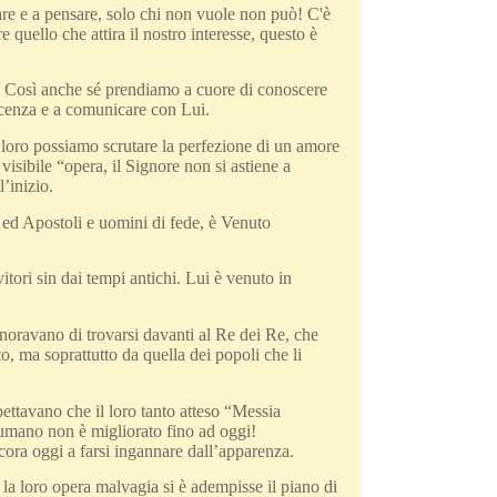
are e a pensare, solo chi non vuole non può! C'è
 quello che attira il nostro interesse, questo è
se! Così anche sé prendiamo a cuore di conoscere
noscenza e a comunicare con Lui.
loro possiamo scrutare la perfezione di un amore
visibile “opera, il Signore non si astiene a
’inizio.
i ed Apostoli e uomini di fede, è Venuto
tori sin dai tempi antichi. Lui è venuto in
gnoravano di trovarsi davanti al Re dei Re, che
to, ma soprattutto da quella dei popoli che li
ettavano che il loro tanto atteso “Messia
umano non è migliorato fino ad oggi!
ora oggi a farsi ingannare dall’apparenza.
la loro opera malvagia si è adempisse il piano di