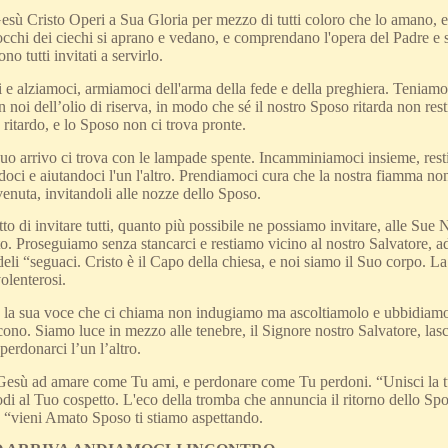
esù Cristo Operi a Sua Gloria per mezzo di tutti coloro che lo amano, 
occhi dei ciechi si aprano e vedano, e comprendano l'opera del Padre e 
o tutti invitati a servirlo.
 e alziamoci, armiamoci dell'arma della fede e della preghiera. Teniamo
 noi dell’olio di riserva, in modo che sé il nostro Sposo ritarda non rest
 ritardo, e lo Sposo non ci trova pronte.
o arrivo ci trova con le lampade spente. Incamminiamoci insieme, resti
doci e aiutandoci l'un l'altro. Prendiamoci cura che la nostra fiamma n
 venuta, invitandoli alle nozze dello Sposo.
tto di invitare tutti, quanto più possibile ne possiamo invitare, alle Sue 
to. Proseguiamo senza stancarci e restiamo vicino al nostro Salvatore, 
edeli “seguaci. Cristo è il Capo della chiesa, e noi siamo il Suo corpo. L
volenterosi.
 la sua voce che ci chiama non indugiamo ma ascoltiamolo e ubbidiamolo,
ono. Siamo luce in mezzo alle tenebre, il Signore nostro Salvatore, las
perdonarci l’un l’altro.
Gesù ad amare come Tu ami, e perdonare come Tu perdoni. “Unisci la tu
di al Tuo cospetto. L'eco della tromba che annuncia il ritorno dello Sp
: “vieni Amato Sposo ti stiamo aspettando.