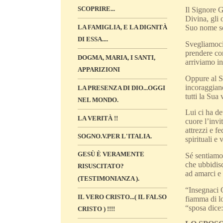
SCOPRIRE...
Il Signore G
Divina, gli 
LA FAMIGLIA, E LA DIGNITÀ
Suo nome son
DI ESSA....
Svegliamoci
prendere con
DOGMA, MARIA, I SANTI,
arriviamo in
APPARIZIONI
Oppure al Su
incoraggian
LA PRESENZA DI DIO...OGGI
tutti la Sua
NEL MONDO.
Lui ci ha de
LA VERITÀ !!
cuore l’invi
attrezzi e f
SOGNO.V.PER L'ITALIA.
spirituali e 
GESÙ È VERAMENTE
Sé sentiamo
che ubbidisc
RISUSCITATO?
ad amarci e 
(TESTIMONIANZA ).
“Insegnaci 
IL VERO CRISTO...( IL FALSO
fiamma di lo
“sposa dice
CRISTO ) !!!!