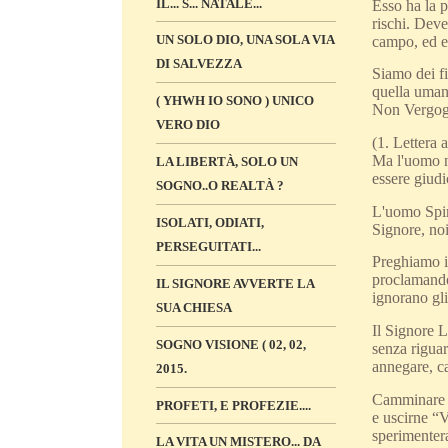
IL... S... NATALE...
Esso ha la p
rischi. Deve
UN SOLO DIO, UNA SOLA VIA
campo, ed e
DI SALVEZZA
Siamo dei fi
quella uman
( YHWH IO SONO ) UNICO
Non Vergogn
VERO DIO
(1. Lettera 
Ma l'uomo na
LA LIBERTÀ, SOLO UN
essere giudi
SOGNO..O REALTÀ ?
L'uomo Spiri
ISOLATI, ODIATI,
Signore, noi
PERSEGUITATI...
Preghiamo i
proclamando
IL SIGNORE AVVERTE LA
ignorano gli
SUA CHIESA
Il Signore 
SOGNO VISIONE ( 02, 02,
senza riguar
annegare, ca
2015.
Camminare su
PROFETI, E PROFEZIE....
e uscirne “V
sperimenter
LA VITA UN MISTERO... DA