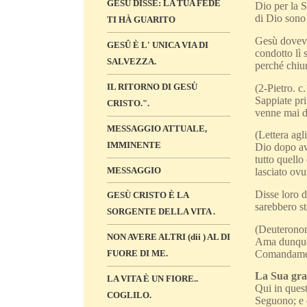
GESÙ DISSE: LA TUA FEDE
Dio per la S
di Dio sono 
TI HÀ GUARITO
Gesù doveva 
GESÛ È L' UNICA VIA DI
condotto lì
SALVEZZA.
perché chiun
IL RITORNO DI GESÙ
(2-Pietro. c
Sappiate pri
CRISTO.".
venne mai da
MESSAGGIO ATTUALE,
(Lettera agl
IMMINENTE
Dio dopo ave
tutto quello
MESSAGGIO
lasciato ovu
Disse loro d
GESÙ CRISTO È LA
sarebbero st
SORGENTE DELLA VITA .
(Deuteronom
NON AVERE ALTRI (dii ) AL DI
Ama dunque i
Comandamenti
FUORE DI ME.
La Sua gran
LA VITA È UN FIORE..
Qui in ques
COGLILO.
Seguono; e 