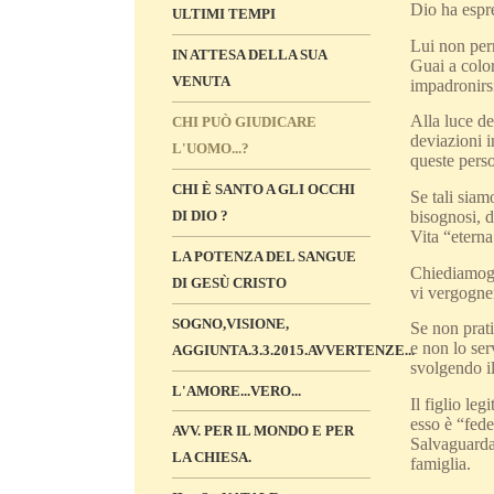
Dio ha espr
ULTIMI TEMPI
Lui non perm
IN ATTESA DELLA SUA
Guai a colo
VENUTA
impadronirsi
Alla luce de
CHI PUÒ GIUDICARE
deviazioni i
L'UOMO...?
queste perso
CHI È SANTO A GLI OCCHI
Se tali sia
DI DIO ?
bisognosi, d
Vita “eterna
LA POTENZA DEL SANGUE
Chiediamogli
DI GESÙ CRISTO
vi vergogne
SOGNO,VISIONE,
Se non prati
e non lo se
AGGIUNTA.3.3.2015.AVVERTENZE...
svolgendo i
L'AMORE...VERO...
Il figlio le
esso è “fede
AVV. PER IL MONDO E PER
Salvaguardar
LA CHIESA.
famiglia.