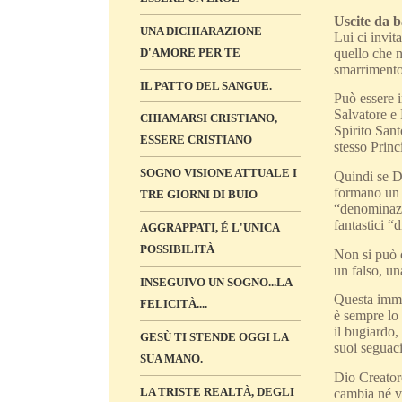
Uscite da b
UNA DICHIARAZIONE
Lui ci invit
quello che n
D'AMORE PER TE
smarrimento,
IL PATTO DEL SANGUE.
Può essere i
Salvatore e
CHIAMARSI CRISTIANO,
Spirito Sant
ESSERE CRISTIANO
stesso Princ
SOGNO VISIONE ATTUALE I
Quindi se Di
formano un 
TRE GIORNI DI BUIO
“denominazio
fantastici “d
AGGRAPPATI, É L'UNICA
POSSIBILITÀ
Non si può c
un falso, un
INSEGUIVO UN SOGNO...LA
Questa imma
FELICITÀ....
è sempre lo 
il bugiardo,
GESÙ TI STENDE OGGI LA
suoi seguaci
SUA MANO.
Dio Creatore
LA TRISTE REALTÀ, DEGLI
cambia né ve