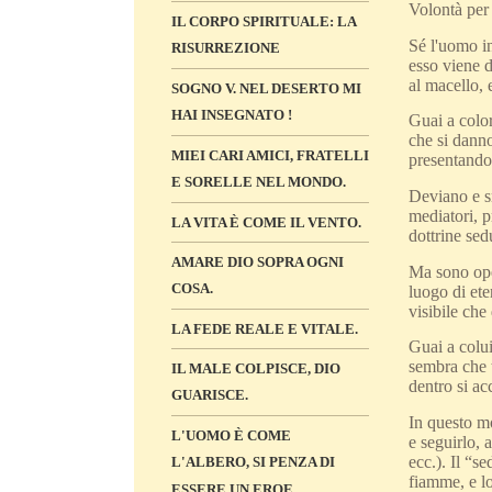
Volontà per 
IL CORPO SPIRITUALE: LA
Sé l'uomo in
RISURREZIONE
esso viene 
al macello,
SOGNO V. NEL DESERTO MI
HAI INSEGNATO !
Guai a color
che si danno
MIEI CARI AMICI, FRATELLI
presentandos
E SORELLE NEL MONDO.
Deviano e s
mediatori, p
LA VITA È COME IL VENTO.
dottrine sed
AMARE DIO SOPRA OGNI
Ma sono oper
COSA.
luogo di ete
visibile che 
LA FEDE REALE E VITALE.
Guai a colui
sembra che t
IL MALE COLPISCE, DIO
dentro si ac
GUARISCE.
In questo mo
L'UOMO È COME
e seguirlo, 
ecc.). Il “s
L'ALBERO, SI PENZA DI
fiamme, e lo
ESSERE UN EROE