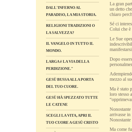
La gran part
DALL'INFERNO AL
un detto che
chiaro perch
PARADISO, LA MIA STORIA.
Sé ci intere
RELIGIONI TRADIZIONI O
Colui che è 
LA SALVEZZA?
Le Sue oper
IL VANGELO IN TUTTO IL
indescrivibi
manifestarsi
MONDO.
Dopo essersi
LARGA ê LA VIA DELLA
personalmen
PERDIZIONE."
Adempiendo c
mezzo al su
GESÙ BUSSA ALLA PORTA
DEL TUO CUORE.
Ma è stato p
loro stesso 
GESÙ HÀ SPEZZATO TUTTE
“opprimevan
LE CATENE
Nonostante l
arrivasse i
SCEGLI LA VITA, APRI IL
Nonostante 
TUO CUORE A GESÙ CRISTO
Ma come fu a