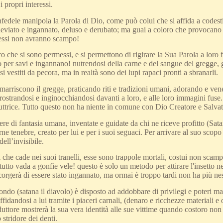
i propri interessi.
fedele manipola la Parola di Dio, come può colui che si affida a codest
deviato e ingannato, deluso e derubato; ma guai a coloro che provocano 
 essi non avranno scampo!
o che si sono permessi, e si permettono di rigirare la Sua Parola a loro 
 per savi e ingannano! nutrendosi della carne e del sangue del gregge, 
i vestiti da pecora, ma in realtà sono dei lupi rapaci pronti a sbranarli.
marriscono il gregge, praticando riti e tradizioni umani, adorando e ve
rostrandosi e inginocchiandosi davanti a loro, e alle loro immagini fus
uttrice. Tutto questo non ha niente in comune con Dio Creatore e Salva
e di fantasia umana, inventate e guidate da chi ne riceve profitto (Satan
rne tenebre, creato per lui e per i suoi seguaci. Per arrivare al suo scopo
dell’invisibile.
 che cade nei suoi tranelli, esse sono trappole mortali, costui non scam
utto vada a gonfie vele! questo è solo un metodo per attirare l'insetto n
corgerà di essere stato ingannato, ma ormai è troppo tardi non ha più ne
ndo (satana il diavolo) è disposto ad addobbare di privilegi e poteri mate
affidandosi a lui tramite i piaceri carnali, (denaro e ricchezze materiali 
eduttore mostrerà la sua vera identità alle sue vittime quando costoro no
 stridore dei denti.