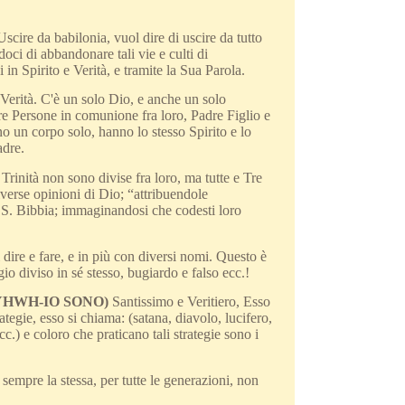
Uscire da babilonia, vuol dire di uscire da tutto
oci di abbandonare tali vie e culti di
 in Spirito e Verità, e tramite la Sua Parola.
 Verità. C'è un solo Dio, e anche un solo
e Persone in comunione fra loro, Padre Figlio e
no un corpo solo, hanno lo stesso Spirito e lo
adre.
rinità non sono divise fra loro, ma tutte e Tre
verse opinioni di Dio; “attribuendole
a S. Bibbia; immaginandosi che codesti loro
dire e fare, e in più con diversi nomi. Questo è
o diviso in sé stesso, bugiardo e falso ecc.!
YHWH-IO SONO)
Santissimo e Veritiero, Esso
tegie, esso si chiama: (satana, diavolo, lucifero,
cc.) e coloro che praticano tali strategie sono i
sempre la stessa, per tutte le generazioni, non