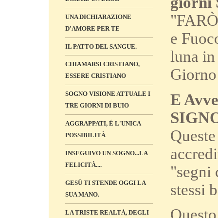
giorni
"FARÒ "
UNA DICHIARAZIONE
D'AMORE PER TE
e Fuoco
IL PATTO DEL SANGUE.
luna in
CHIAMARSI CRISTIANO,
Giorno
ESSERE CRISTIANO
SOGNO VISIONE ATTUALE I
E Avve
TRE GIORNI DI BUIO
SIGNO
AGGRAPPATI, É L'UNICA
Queste
POSSIBILITÀ
accredi
INSEGUIVO UN SOGNO...LA
FELICITÀ....
"segni 
GESÙ TI STENDE OGGI LA
stessi 
SUA MANO.
Questo 
LA TRISTE REALTÀ, DEGLI