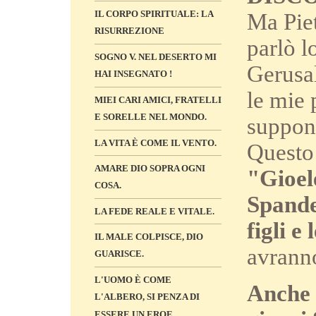
IL CORPO SPIRITUALE: LA
Ma Piet
RISURREZIONE
parlò l
SOGNO V. NEL DESERTO MI
Gerusal
HAI INSEGNATO !
le mie 
MIEI CARI AMICI, FRATELLI
E SORELLE NEL MONDO.
suppone
LA VITA È COME IL VENTO.
Questo 
AMARE DIO SOPRA OGNI
"Gioel
COSA.
Spande
LA FEDE REALE E VITALE.
figli e
IL MALE COLPISCE, DIO
avranno
GUARISCE.
L'UOMO È COME
Anche 
L'ALBERO, SI PENZA DI
ESSERE UN EROE