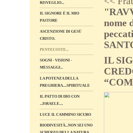
<< Fra
RISVEGLIO...
"RAVVE
IL SIGNORE È IL MIO
nome d
PASTORE
peccat
ASCENZIONE DI GESÙ
CRISTO.
SANT
PENTECOSTE...
IL S
SOGNI - VISIONI -
MESSAGGI...
CRED
LA POTENZA DELLA
“COM
PREGHIERA....SPIRITUALE
IL PATTO DI DIO CON
...ISRAELE....
LUCE IL CAMMINO SICURO
BIODIVESITÀ...NON SEI UNO
SCHERZO DELLA NATURA...