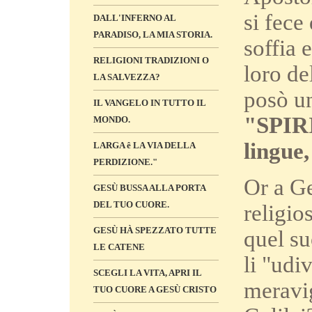
si fece
DALL'INFERNO AL
PARADISO, LA MIA STORIA.
soffia 
RELIGIONI TRADIZIONI O
loro de
LA SALVEZZA?
posò un
IL VANGELO IN TUTTO IL
"SPIRI
MONDO.
lingue,
LARGA ê LA VIA DELLA
PERDIZIONE."
Or a G
GESÙ BUSSA ALLA PORTA
DEL TUO CUORE.
religio
GESÙ HÀ SPEZZATO TUTTE
quel su
LE CATENE
li "udi
SCEGLI LA VITA, APRI IL
meravig
TUO CUORE A GESÙ CRISTO