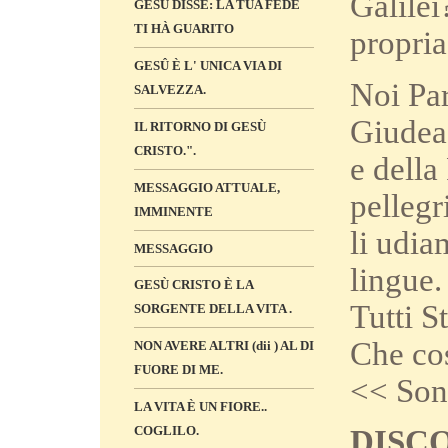
Galilei
GESÙ DISSE: LA TUA FEDE
TI HÀ GUARITO
propria
GESÛ È L' UNICA VIA DI
Noi Par
SALVEZZA.
Giudea 
IL RITORNO DI GESÙ
CRISTO.".
e della 
MESSAGGIO ATTUALE,
pellegr
IMMINENTE
li udia
MESSAGGIO
lingue.
GESÙ CRISTO È LA
Tutti S
SORGENTE DELLA VITA .
Che cos
NON AVERE ALTRI (dii ) AL DI
FUORE DI ME.
<< Sono
LA VITA È UN FIORE..
COGLILO.
DISC