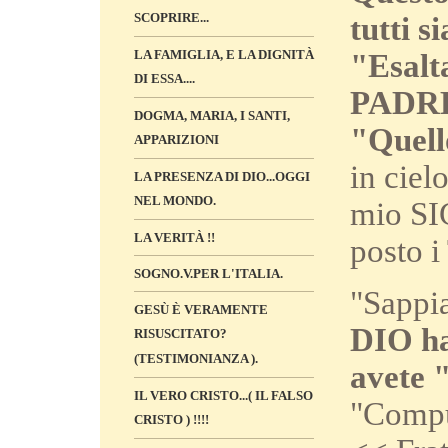
SCOPRIRE...
tutti 
LA FAMIGLIA, E LA DIGNITÀ
"Esalt
DI ESSA....
PADRE
DOGMA, MARIA, I SANTI,
"Quello
APPARIZIONI
in ciel
LA PRESENZA DI DIO...OGGI
NEL MONDO.
mio SI
LA VERITÀ !!
posto i
SOGNO.V.PER L'ITALIA.
"Sappi
GESÙ È VERAMENTE
DIO ha
RISUSCITATO?
(TESTIMONIANZA ).
avete
IL VERO CRISTO...( IL FALSO
"Compun
CRISTO ) !!!!