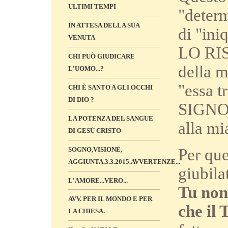
ULTIMI TEMPI
"determ
IN ATTESA DELLA SUA
di "ini
VENUTA
LO RIS
CHI PUÒ GIUDICARE
della m
L'UOMO...?
"essa t
CHI È SANTO A GLI OCCHI
DI DIO ?
SIGNOR
LA POTENZA DEL SANGUE
alla mi
DI GESÙ CRISTO
Per que
SOGNO,VISIONE,
AGGIUNTA.3.3.2015.AVVERTENZE...
giubila
L'AMORE...VERO...
Tu non
AVV. PER IL MONDO E PER
che il
LA CHIESA.