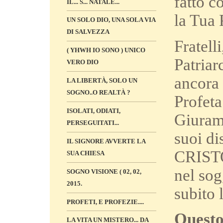
fatto c
IL... S... NATALE...
la Tua 
UN SOLO DIO, UNA SOLA VIA
DI SALVEZZA
Fratell
( YHWH IO SONO ) UNICO
Patriar
VERO DIO
ancora 
LA LIBERTÀ, SOLO UN
SOGNO..O REALTÀ ?
Profet
ISOLATI, ODIATI,
Giuram
PERSEGUITATI...
suoi d
IL SIGNORE AVVERTE LA
CRISTO 
SUA CHIESA
nel so
SOGNO VISIONE ( 02, 02,
2015.
subito
PROFETI, E PROFEZIE....
Quest
LA VITA UN MISTERO... DA