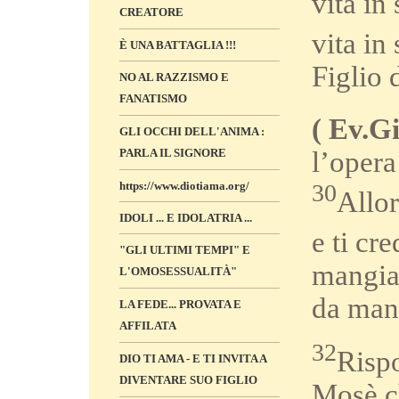
vita in
CREATORE
vita in
È UNA BATTAGLIA !!!
Figlio 
NO AL RAZZISMO E
FANATISMO
( Ev.Gi
GLI OCCHI DELL'ANIMA :
PARLA IL SIGNORE
l’opera
https://www.diotiama.org/
30
Allor
IDOLI ... E IDOLATRIA ...
e ti cr
"GLI ULTIMI TEMPI" E
mangiat
L'OMOSESSUALITÀ"
da mang
LA FEDE... PROVATA E
AFFILATA
32
Rispo
DIO TI AMA - E TI INVITA A
DIVENTARE SUO FIGLIO
Mosè ch