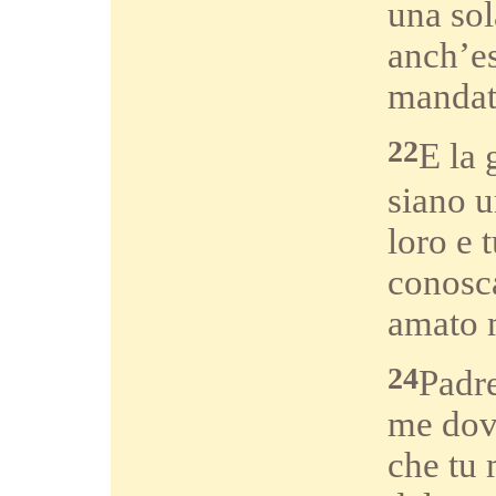
una sol
anch’es
mandat
22
E la 
siano u
loro e 
conosca
amato 
24
Padre
me dove
che tu 