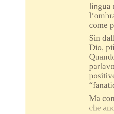
lingua 
l’ombra
come po
Sin dal
Dio, pi
Quando 
parlavo
positive
“fanati
Ma con 
che anc