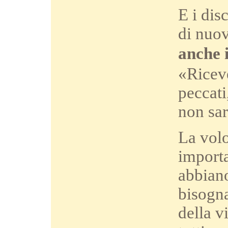
E i dis
di nuo
anche 
«Riceve
peccati
non sar
La volo
importa
abbiano
bisogna
della v