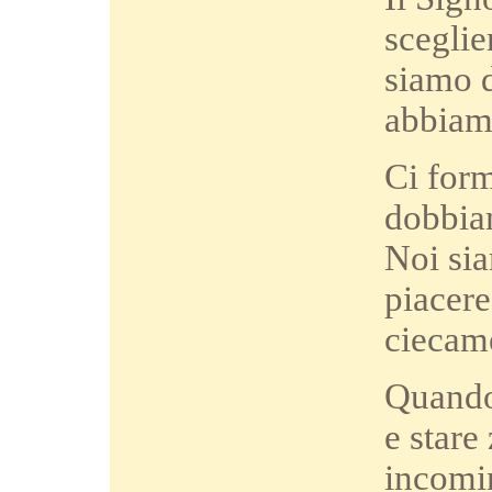
sceglie
siamo d
abbiam
Ci form
dobbia
Noi sia
piacere
ciecame
Quando 
e stare
incomin