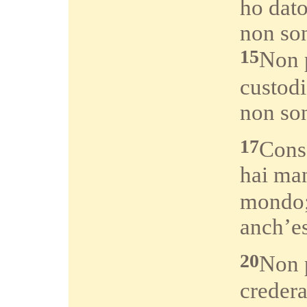
ho dato
non so
15
Non p
custod
non so
17
Consa
hai ma
mondo
anch’es
20
Non p
credera