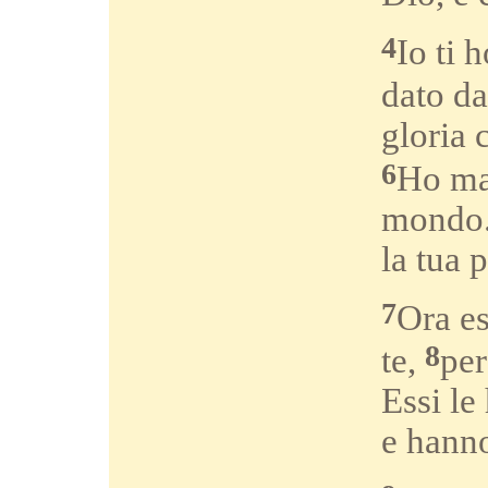
4
Io ti 
dato da
gloria 
6
Ho man
mondo. 
la tua 
7
Ora es
8
te,
per
Essi le
e hanno