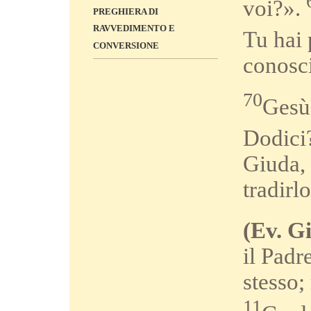
voi?».
PREGHIERA DI
RAVVEDIMENTO E
Tu hai 
CONVERSIONE
conosci
70
Gesù 
Dodici?
Giuda, 
tradirl
(Ev. Gi
il Padr
stesso;
11