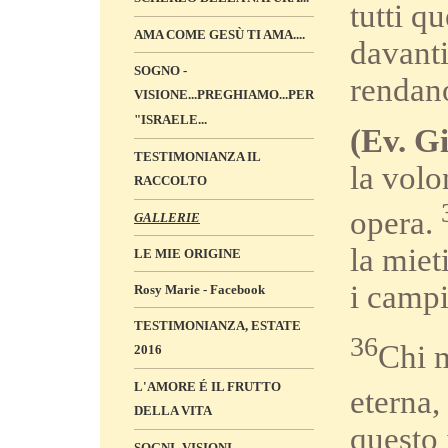
tutti q
AMA COME GESÙ TI AMA....
davanti
SOGNO -
rendano
VISIONE...PREGHIAMO...PER
"ISRAELE...
(Ev. Gi
TESTIMONIANZA IL
la volo
RACCOLTO
opera.
GALLERIE
la miet
LE MIE ORIGINE
i campi
Rosy Marie - Facebook
TESTIMONIANZA, ESTATE
36
Chi m
2016
L'AMORE É IL FRUTTO
eterna,
DELLA VITA
questo 
SOGNI -VISIONI „