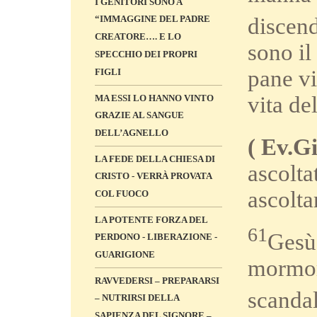
I GENITORI SONO A
“IMMAGGINE DEL PADRE
discend
CREATORE…. E LO
sono il
SPECCHIO DEI PROPRI
pane vi
FIGLI
vita d
MA ESSI LO HANNO VINTO
GRAZIE AL SANGUE
DELL’AGNELLO
( Ev.Gi
LA FEDE DELLA CHIESA DI
ascolta
CRISTO - VERRÀ PROVATA
ascolta
COL FUOCO
LA POTENTE FORZA DEL
61
Gesù,
PERDONO - LIBERAZIONE -
GUARIGIONE
mormora
RAVVEDERSI – PREPARARSI
scanda
– NUTRIRSI DELLA
SAPIENZA DEL SIGNORE –