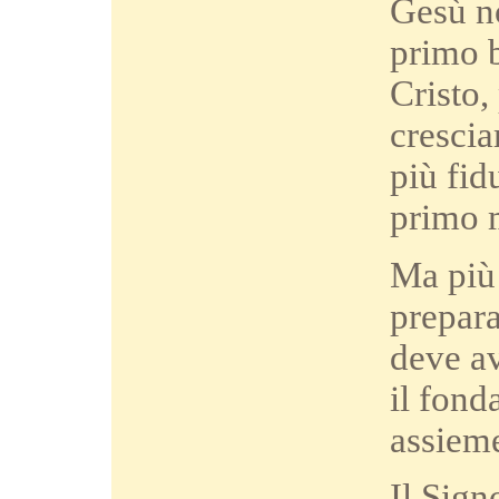
Gesù no
primo b
Cristo,
crescia
più fid
primo 
Ma più
prepara
deve av
il fond
assieme
Il Sign