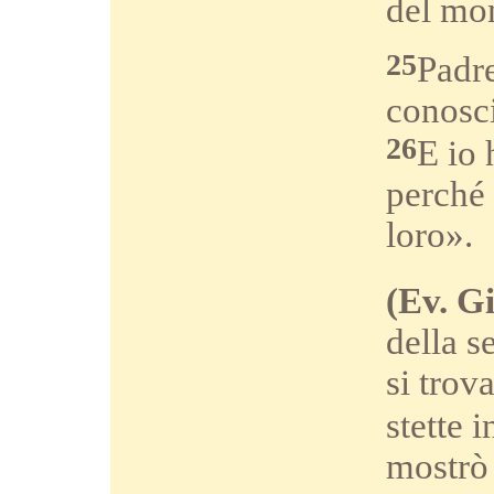
del mo
25
Padre
conosci
26
E io 
perché 
loro».
(Ev. Gi
della s
si trov
stette 
mostrò 