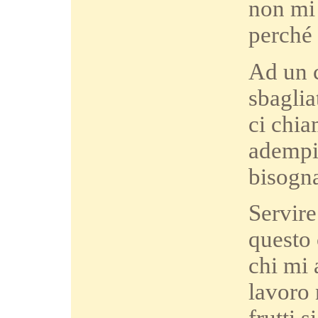
non mi 
perché 
Ad un c
sbaglia
ci chia
adempie
bisogna
Servire
questo 
chi mi 
lavoro 