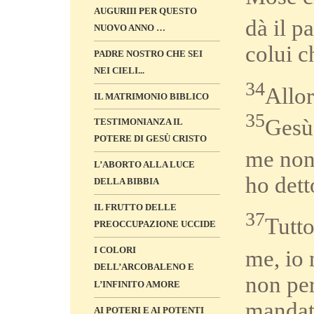
AUGURIII PER QUESTO
dà il p
NUOVO ANNO …
colui c
PADRE NOSTRO CHE SEI
NEI CIELI...
34
Allor
IL MATRIMONIO BIBLICO
35
Gesù 
TESTIMONIANZA IL
POTERE DI GESÙ CRISTO
me non 
L’ABORTO ALLA LUCE
ho dett
DELLA BIBBIA
IL FRUTTO DELLE
37
Tutto
PREOCCUPAZIONE UCCIDE
I COLORI
me, io 
DELL’ARCOBALENO E
non per
L’INFINITO AMORE
mandat
AI POTERI E AI POTENTI