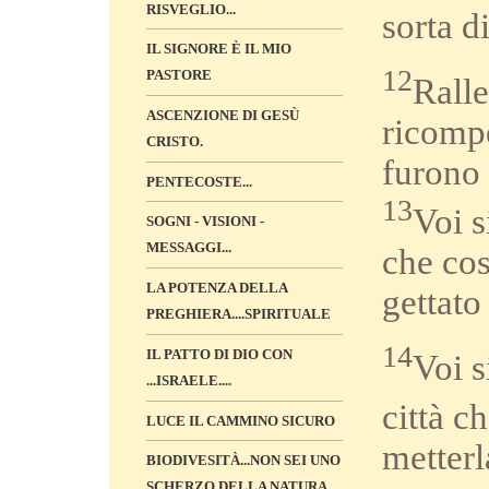
RISVEGLIO...
sorta d
IL SIGNORE È IL MIO
12
PASTORE
Ralle
ASCENZIONE DI GESÙ
ricompe
CRISTO.
furono 
PENTECOSTE...
13
Voi s
SOGNI - VISIONI -
MESSAGGI...
che cos
LA POTENZA DELLA
gettato
PREGHIERA....SPIRITUALE
14
IL PATTO DI DIO CON
Voi s
...ISRAELE....
città c
LUCE IL CAMMINO SICURO
metterl
BIODIVESITÀ...NON SEI UNO
SCHERZO DELLA NATURA...