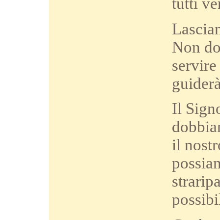
tutti v
Lasciam
Non do
servire
guiderà
Il Sign
dobbiam
il nost
possiam
strarip
possibi