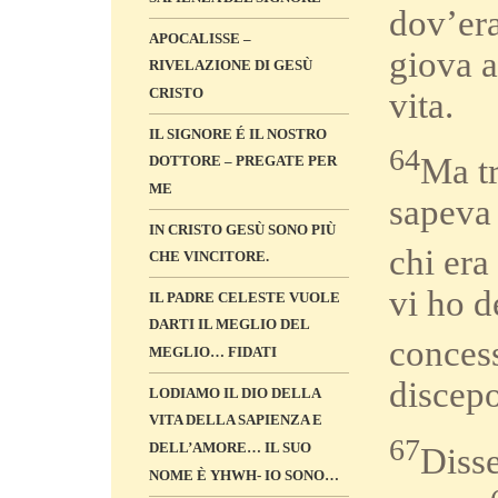
dov’er
APOCALISSE –
giova a
RIVELAZIONE DI GESÙ
CRISTO
vita.
IL SIGNORE É IL NOSTRO
64
Ma tr
DOTTORE – PREGATE PER
ME
sapeva 
IN CRISTO GESÙ SONO PIÙ
chi era
CHE VINCITORE.
vi ho d
IL PADRE CELESTE VUOLE
DARTI IL MEGLIO DEL
conces
MEGLIO… FIDATI
discepo
LODIAMO IL DIO DELLA
VITA DELLA SAPIENZA E
67
DELL’AMORE… IL SUO
Disse
NOME È YHWH- IO SONO…