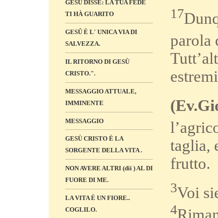
GESÙ DISSE: LA TUA FEDE
17
Dunqu
TI HÀ GUARITO
GESÛ È L' UNICA VIA DI
parola 
SALVEZZA.
Tutt’alt
IL RITORNO DI GESÙ
estremi
CRISTO.".
MESSAGGIO ATTUALE,
(
Ev.Gio
IMMINENTE
MESSAGGIO
l’agric
GESÙ CRISTO È LA
taglia,
SORGENTE DELLA VITA .
frutto.
NON AVERE ALTRI (dii ) AL DI
FUORE DI ME.
3
Voi si
LA VITA È UN FIORE..
4
Rimane
COGLILO.