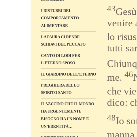
43
Gesù
I DISTURBI DEL
COMPORTAMENTO
venire 
ALIMENTARE
lo risu
LA PAURA CI RENDE
SCHIAVI DEL PECCATO
tutti sa
CANTO DI LODI PER
Chiunqu
L’ETERNO SPOSO
46
IL GIARDINO DELL'ETERNO
me.
PREGHIERA DELLO
che vie
SPIRITO SANTO
dico: c
IL VACCINO CHE IL MONDO
HA URGENTEMENTE
48
Io so
BISOGNO HA UN NOME E
UN’EDENTITÀ…
manna 