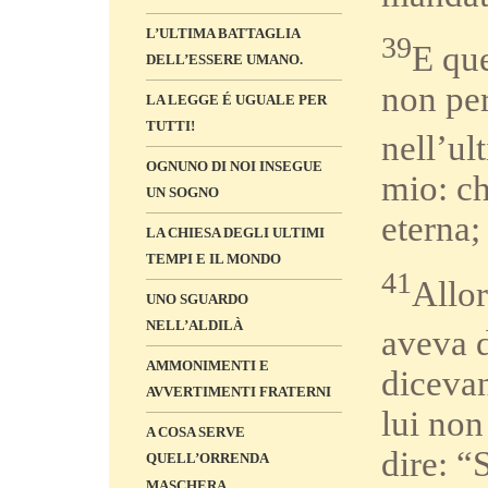
L’ULTIMA BATTAGLIA
39
E que
DELL’ESSERE UMANO.
non per
LA LEGGE É UGUALE PER
TUTTI!
nell’ul
OGNUNO DI NOI INSEGUE
mio: ch
UN SOGNO
eterna;
LA CHIESA DEGLI ULTIMI
TEMPI E IL MONDO
41
Allor
UNO SGUARDO
NELL’ALDILÀ
aveva d
AMMONIMENTI E
dicevan
AVVERTIMENTI FRATERNI
lui no
A COSA SERVE
dire: “
QUELL’ORRENDA
MASCHERA