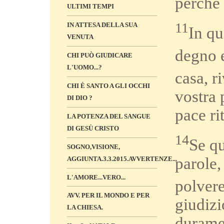
perché 
ULTIMI TEMPI
11
IN ATTESA DELLA SUA
In qu
VENUTA
degno e
CHI PUÒ GIUDICARE
L'UOMO...?
casa, r
CHI È SANTO A GLI OCCHI
vostra 
DI DIO ?
pace ri
LA POTENZA DEL SANGUE
DI GESÙ CRISTO
14
Se qu
SOGNO,VISIONE,
parole,
AGGIUNTA.3.3.2015.AVVERTENZE...
L'AMORE...VERO...
polvere
AVV. PER IL MONDO E PER
giudizi
LA CHIESA.
duramen