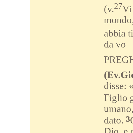
27
(v.
Vi
mondo, 
abbia 
da vo
PREGH
(Ev.Gi
disse: 
Figlio 
umano, 
3
dato.
Dio, e 