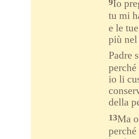
9
Io pre
tu mi h
e le tu
più nel
Padre s
perché 
io li c
conserv
della p
13
Ma or
perché 