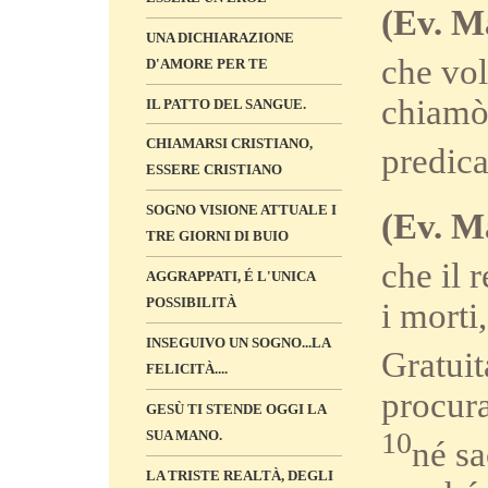
(Ev. Ma
UNA DICHIARAZIONE
che vol
D'AMORE PER TE
chiamò 
IL PATTO DEL SANGUE.
CHIAMARSI CRISTIANO,
predic
ESSERE CRISTIANO
SOGNO VISIONE ATTUALE I
(Ev. Ma
TRE GIORNI DI BUIO
che il 
AGGRAPPATI, É L'UNICA
POSSIBILITÀ
i morti
INSEGUIVO UN SOGNO...LA
Gratuit
FELICITÀ....
procura
GESÙ TI STENDE OGGI LA
10
SUA MANO.
né sa
LA TRISTE REALTÀ, DEGLI