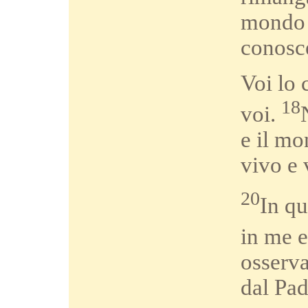
mondo 
conosc
Voi lo 
18
voi.
e il mo
vivo e 
20
In qu
in me e
osserva
dal Pad