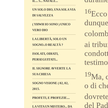
IL... S... NATALE...
16
UN SOLO DIO, UNA SOLA VIA
Ecco:
DI SALVEZZA
dunque 
( YHWH IO SONO ) UNICO
VERO DIO
colomb
LA LIBERTÀ, SOLO UN
ai trib
SOGNO..O REALTÀ ?
condott
ISOLATI, ODIATI,
PERSEGUITATI...
testimo
IL SIGNORE AVVERTE LA
19
SUA CHIESA
Ma, 
SOGNO VISIONE ( 02, 02,
o di ch
2015.
dovrete
PROFETI, E PROFEZIE....
del Pad
LA VITA UN MISTERO... DA