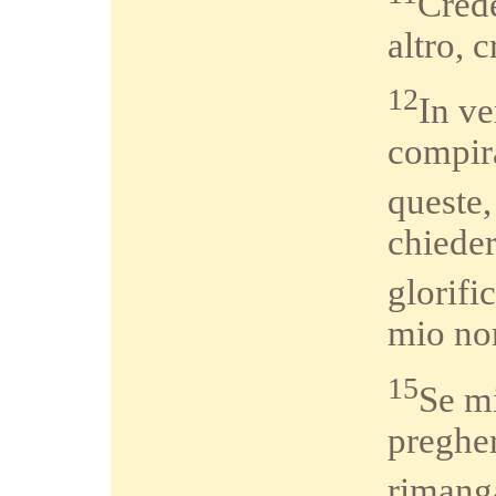
Crede
altro, 
12
In ve
compirà
queste,
chieder
glorifi
mio nom
15
Se m
pregher
rimang