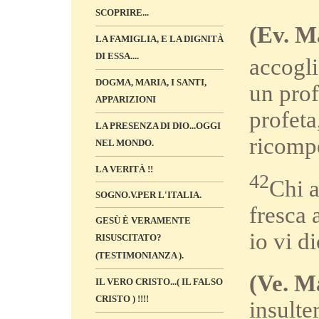
SCOPRIRE...
(Ev. Ma
LA FAMIGLIA, E LA DIGNITÀ
DI ESSA....
accogl
DOGMA, MARIA, I SANTI,
un prof
APPARIZIONI
profeta
LA PRESENZA DI DIO...OGGI
ricompe
NEL MONDO.
LA VERITÀ !!
42
Chi a
SOGNO.V.PER L'ITALIA.
fresca 
GESÙ È VERAMENTE
io vi d
RISUSCITATO?
(TESTIMONIANZA ).
(Ve. Ma
IL VERO CRISTO...( IL FALSO
CRISTO ) !!!!
insulte