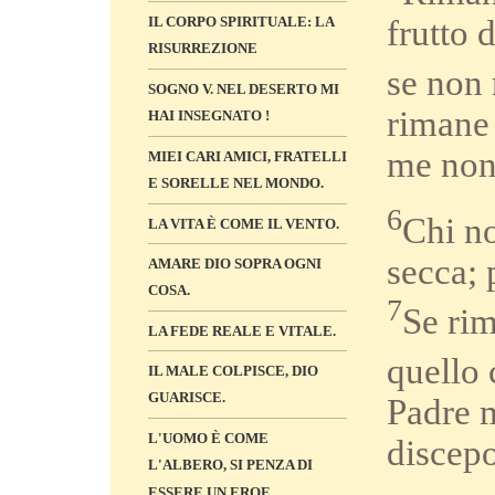
frutto 
IL CORPO SPIRITUALE: LA
RISURREZIONE
se non
SOGNO V. NEL DESERTO MI
rimane 
HAI INSEGNATO !
me non 
MIEI CARI AMICI, FRATELLI
E SORELLE NEL MONDO.
6
Chi no
LA VITA È COME IL VENTO.
secca; 
AMARE DIO SOPRA OGNI
COSA.
7
Se rim
LA FEDE REALE E VITALE.
quello 
IL MALE COLPISCE, DIO
GUARISCE.
Padre m
L'UOMO È COME
discepo
L'ALBERO, SI PENZA DI
ESSERE UN EROE