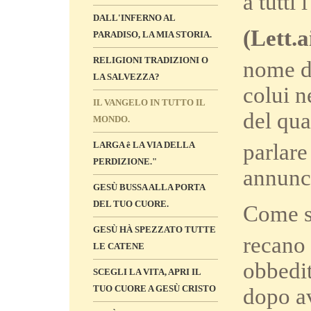
a tutti 
DALL'INFERNO AL
(Lett.a
PARADISO, LA MIA STORIA.
RELIGIONI TRADIZIONI O
nome d
LA SALVEZZA?
colui n
IL VANGELO IN TUTTO IL
del qua
MONDO.
LARGA ê LA VIA DELLA
parlar
PERDIZIONE."
annunce
GESÙ BUSSA ALLA PORTA
DEL TUO CUORE.
Come st
GESÙ HÀ SPEZZATO TUTTE
recano 
LE CATENE
obbedit
SCEGLI LA VITA, APRI IL
TUO CUORE A GESÙ CRISTO
dopo av