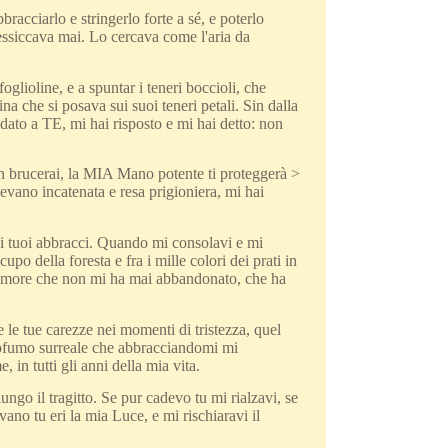
bracciarlo e stringerlo forte a sé, e poterlo
 essiccava mai. Lo cercava come l'aria da
glioline, e a spuntar i teneri boccioli, che
a che si posava sui suoi teneri petali. Sin dalla
idato a TE, mi hai risposto e mi hai detto: non
n brucerai, la MIA Mano potente ti proteggerà >
ano incatenata e resa prigioniera, mi hai
i tuoi abbracci. Quando mi consolavi e mi
o della foresta e fra i mille colori dei prati in
’amore che non mi ha mai abbandonato, che ha
le tue carezze nei momenti di tristezza, quel
ofumo surreale che abbracciandomi mi
in tutti gli anni della mia vita.
ngo il tragitto. Se pur cadevo tu mi rialzavi, se
vano tu eri la mia Luce, e mi rischiaravi il