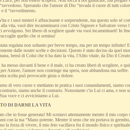
a Luce, per non essere scoperti. Non tocca a noi giudicare, ma pregare
“ravvedono. Sperando che l'amore di Dio “invada il cuore di tutti color
 e il “ravvedimento.
Vita e i suoi misteri è affascinante e sorprendente, ma questo solo sé co
 alla vita, vuol dire incamminarsi con Cristo Signore e Salvatore verso l’e
ci avvolgono. Sei libero di scegliere quale via vuoi incamminarti! In fin
i raccoglie quello che si semina!
 stata regalata non soltanto per breve tempo, ma per un tempo infinito! E
mente dalle nostre scelte e decisioni. Questo è stato deciso da quel mo
ana, bensì di Colui che ti ha dato la vita, l'Alito vitale, da Dio il Creato
i ha messo davanti il bene e il male, ci ha creato liberi di scegliere, e qu
ri per Amore, l'amore non costringe ma spera, non abbandona ma soffre. 
ostra scelta può provocarle gioia o dolore.
iamo di vero cuore e mettiamo in pratica i suoi comandamenti, siamo c
contrario, siamo anche il contrario. Nonostante c'io Lui ci ama, e non s
 Sua voce e ci avviciniamo a Lui.
TO DI DARMI LA VITA
iato che io fosse generata! Mi scrutavi attentamente mentre il mio corpo
i con la tua “Mano potente. Mentre il seno che mi portava in grembo, er
o la forza di vivere, il mio feto vacillava fra il mondo fisico e spiritual