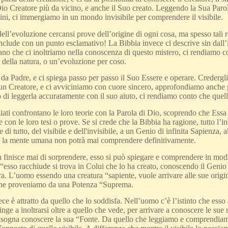
io Creatore più da vicino, e anche il Suo creato. Leggendo la Sua Par
gini, ci immergiamo in un mondo invisibile per comprendere il visibile.
ell’evoluzione cercansi prove dell’origine di ogni cosa, ma spesso tali r
nclude con un punto esclamativo! La Bibbia invece ci descrive sin dall’i
o che ci inoltriamo nella conoscenza di questo mistero, ci rendiamo co
 della natura, o un’evoluzione per coso.
 da Padre, e ci spiega passo per passo il Suo Essere e operare. Credergl
 un Creatore, e ci avviciniamo con cuore sincero, approfondiamo anche 
 di leggerla accuratamente con il suo aiuto, ci rendiamo conto che quell
iati confrontano le loro teorie con la Parola di Dio, scoprendo che Essa 
 con le loro tesi o prove. Se si crede che la Bibbia ha ragione, tutto l’i
 di tutto, del visibile e dell'invisibile, a un Genio di infinita Sapienza, 
e la mente umana non potrà mai comprendere definitivamente.
n finisce mai di sorprendere, esso si può spiegare e comprendere in mod
“esso racchiude si trova in Colui che lo ha creato, conoscendo il Genio
a. L’uomo essendo una creatura “sapiente, vuole arrivare alle sue origini
he proveniamo da una Potenza “Suprema.
ece è attratto da quello che lo soddisfa. Nell’uomo c’è l’istinto che esso 
inge a inoltrarsi oltre a quello che vede, per arrivare a conoscere le sue
 bisogna conoscere la sua “Fonte. Da quello che leggiamo e comprendia