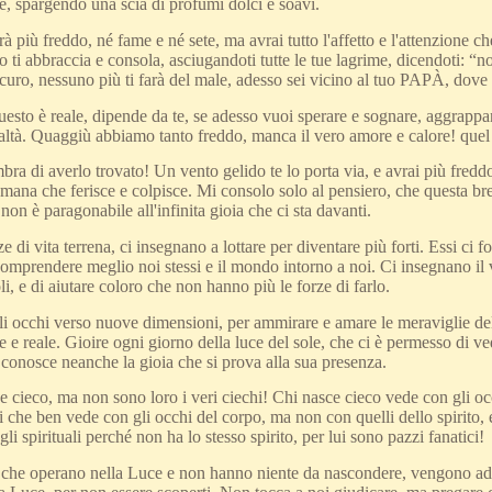
, spargendo una scia di profumi dolci e soavi.
rà più freddo, né fame e né sete, ma avrai tutto l'affetto e l'attenzione 
 ti abbraccia e consola, asciugandoti tutte le tue lagrime, dicendoti: 
curo, nessuno più ti farà del male, adesso sei vicino al tuo PAPÀ, dove r
uesto è reale, dipende da te, se adesso vuoi sperare e sognare, aggrapp
ealtà. Quaggiù abbiamo tanto freddo, manca il vero amore e calore! quel
a di averlo trovato! Un vento gelido te lo porta via, e avrai più fredd
mana che ferisce e colpisce. Mi consolo solo al pensiero, che questa bre
 non è paragonabile all'infinita gioia che ci sta davanti.
e di vita terrena, ci insegnano a lottare per diventare più forti. Essi ci
omprendere meglio noi stessi e il mondo intorno a noi. Ci insegnano il va
li, e di aiutare coloro che non hanno più le forze di farlo.
li occhi verso nuove dimensioni, per ammirare e amare le meraviglie del
 e reale. Gioire ogni giorno della luce del sole, che ci è permesso di
 conosce neanche la gioia che si prova alla sua presenza.
e cieco, ma non sono loro i veri ciechi! Chi nasce cieco vede con gli occ
i che ben vede con gli occhi del corpo, ma non con quelli dello spirito, es
gli spirituali perché non ha lo stesso spirito, per lui sono pazzi fanatici!
o che operano nella Luce e non hanno niente da nascondere, vengono ad