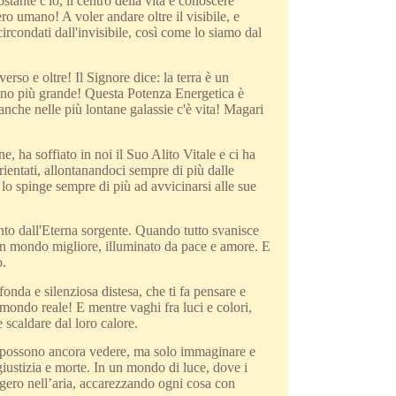
te c'io, il centro della vita è conoscere
ro umano! A voler andare oltre il visibile, e
rcondati dall'invisibile, così come lo siamo dal
rso e oltre! Il Signore dice: la terra è un
 sono più grande! Questa Potenza Energetica è
nche nelle più lontane galassie c'è vita! Magari
ha soffiato in noi il Suo Alito Vitale e ci ha
rientati, allontanandoci sempre di più dalle
 lo spinge sempre di più ad avvicinarsi alle sue
nto dall'Eterna sorgente. Quando tutto svanisce
 un mondo migliore, illuminato da pace e amore. E
o.
fonda e silenziosa distesa, che ti fa pensare e
mondo reale! E mentre vaghi fra luci e colori,
 scaldare dal loro calore.
non possono ancora vedere, ma solo immaginare e
iustizia e morte. In un mondo di luce, dove i
ggero nell’aria, accarezzando ogni cosa con