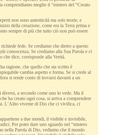
ola comprendiamo meglio il “mistero del “Creato
eperti non sono autenticità ma solo teorie, e
nizio della creazione, come era la Terra prima e
nto sempre di più che tutto ciò non può essere
i richiede fede. Se crediamo che dietro a questo
più conoscenza. Se crediamo alla Sua Parola e ci
o che dice, corrisponde alla Verità.
ha ragione, che quello che sta scritto è
nspiegabile cambia aspetto e forma. Se si crede al
allora si rende conto di trovarsi davanti a un
i diversi, a secondo come uno lo vede. Ma il
 che ha creato ogni cosa, si arriva a comprendere
. L’Alito vivente di Dio che ci vivifica, ci
appartiene a due mondi, il visibile e invisibile,
 radici. Per poter dare uno sguardo nel “mistero
mo nella Parola di Dio, vediamo che il mondo