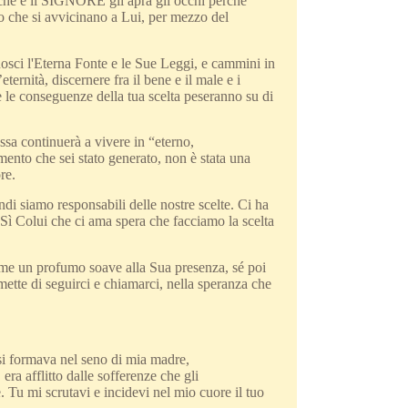
 che è il SIGNORE gli apra gli occhi perché
o che si avvicinano a Lui, per mezzo del
nosci l'Eterna Fonte e le Sue Leggi, e cammini in
ternità, discernere fra il bene e il male e i
e le conseguenze della tua scelta peseranno su di
ssa continuerà a vivere in “eterno,
mento che sei stato generato, non è stata una
re.
indi siamo responsabili delle nostre scelte. Ci ha
Sì Colui che ci ama spera che facciamo la scelta
ome un profumo soave alla Sua presenza, sé poi
mette di seguirci e chiamarci, nella speranza che
 si formava nel seno di mia madre,
a afflitto dalle sofferenze che gli
e. Tu mi scrutavi e incidevi nel mio cuore il tuo