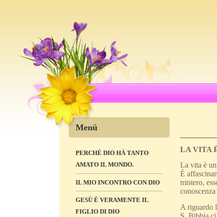
Menü
LA VITA 
PERCHÈ DIO HÀ TANTO
AMATO IL MONDO.
La vita è un
È affascinan
mistero, es
IL MIO INCONTRO CON DIO
conoscenza d
GESÙ È VERAMENTE IL
A riguardo l
FIGLIO DI DIO
S. Bibbia ci