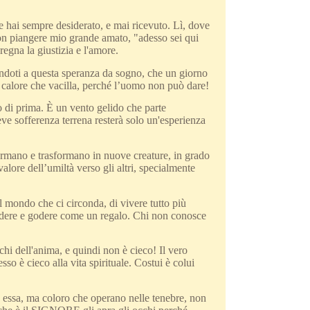
che hai sempre desiderato, e mai ricevuto. Lì, dove
“non piangere mio grande amato, "adesso sei qui
egna la giustizia e l'amore.
andoti a questa speranza da sogno, che un giorno
 calore che vacilla, perché l’uomo non può dare!
o di prima. È un vento gelido che parte
ve sofferenza terrena resterà solo un'esperienza
 formano e trasformano in nuove creature, in grado
lore dell’umiltà verso gli altri, specialmente
 mondo che ci circonda, di vivere tutto più
 vedere e godere come un regalo. Chi non conosce
hi dell'anima, e quindi non è cieco! Il vero
so è cieco alla vita spirituale. Costui è colui
 essa, ma coloro che operano nelle tenebre, non