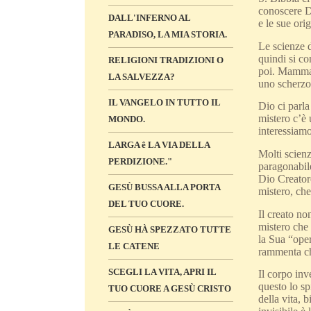
conoscere D
DALL'INFERNO AL
e le sue ori
PARADISO, LA MIA STORIA.
Le scienze d
quindi si co
RELIGIONI TRADIZIONI O
poi. Mamman
LA SALVEZZA?
uno scherzo
IL VANGELO IN TUTTO IL
Dio ci parla
mistero c’è
MONDO.
interessiamo
LARGA ê LA VIA DELLA
Molti scienz
PERDIZIONE."
paragonabile
Dio Creatore
GESÙ BUSSA ALLA PORTA
mistero, ch
DEL TUO CUORE.
Il creato no
mistero che 
GESÙ HÀ SPEZZATO TUTTE
la Sua “oper
LE CATENE
rammenta c
SCEGLI LA VITA, APRI IL
Il corpo inv
questo lo sp
TUO CUORE A GESÙ CRISTO
della vita,