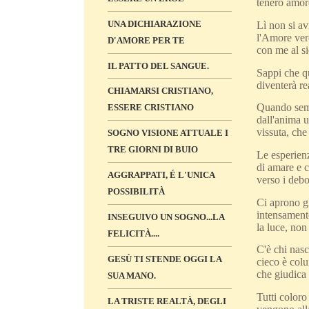
tenero amore
UNA DICHIARAZIONE
Lì non si av
l'Amore vero
D'AMORE PER TE
con me al si
IL PATTO DEL SANGUE.
Sappi che q
diventerà r
CHIAMARSI CRISTIANO,
Quando sembr
ESSERE CRISTIANO
dall'anima u
vissuta, che
SOGNO VISIONE ATTUALE I
TRE GIORNI DI BUIO
Le esperienz
di amare e c
AGGRAPPATI, É L'UNICA
verso i debo
POSSIBILITÀ
Ci aprono g
intensamente
INSEGUIVO UN SOGNO...LA
la luce, non
FELICITÀ....
C'è chi nasc
GESÙ TI STENDE OGGI LA
cieco è colu
che giudica 
SUA MANO.
Tutti color
LA TRISTE REALTÀ, DEGLI