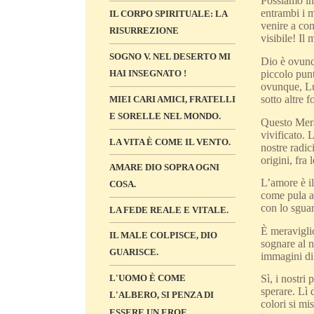
Possiamo im
entrambi i m
IL CORPO SPIRITUALE: LA
venire a con
RISURREZIONE
visibile! Il 
SOGNO V. NEL DESERTO MI
Dio è ovunqu
piccolo punt
HAI INSEGNATO !
ovunque, Lui
sotto altre f
MIEI CARI AMICI, FRATELLI
E SORELLE NEL MONDO.
Questo Merav
vivificato. 
LA VITA È COME IL VENTO.
nostre radic
origini, fra
AMARE DIO SOPRA OGNI
L’amore è il
COSA.
come pula a
con lo sguar
LA FEDE REALE E VITALE.
È meraviglio
IL MALE COLPISCE, DIO
sognare al n
GUARISCE.
immagini di 
L'UOMO È COME
Sì, i nostri
sperare. Lì 
L'ALBERO, SI PENZA DI
colori si mi
ESSERE UN EROE