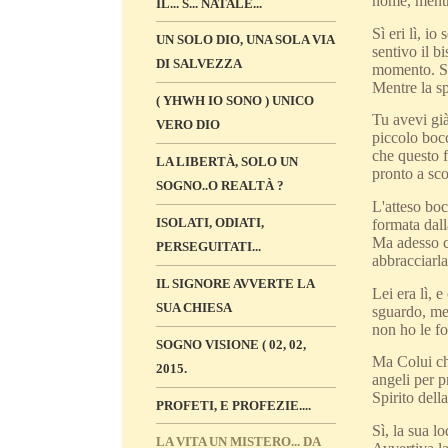
nome, mentre
IL... S... NATALE...
Sì eri lì, i
UN SOLO DIO, UNA SOLA VIA
sentivo il b
DI SALVEZZA
momento. Sì,
Mentre la s
( YHWH IO SONO ) UNICO
Tu avevi già
VERO DIO
piccolo bocc
che questo f
LA LIBERTÀ, SOLO UN
pronto a sco
SOGNO..O REALTÀ ?
L'atteso boc
ISOLATI, ODIATI,
formata dal
Ma adesso ch
PERSEGUITATI...
abbracciarla
IL SIGNORE AVVERTE LA
Lei era lì, 
SUA CHIESA
sguardo, men
non ho le fo
SOGNO VISIONE ( 02, 02,
Ma Colui che
2015.
angeli per p
Spirito dell
PROFETI, E PROFEZIE....
Sì, la sua l
LA VITA UN MISTERO... DA