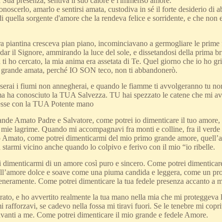
 Sua presenza, sentiva il suo calore e l'immenso amore.
onoscerlo, amarlo e sentirsi amata, custodiva in sé il forte desiderio di ab
di quella sorgente d'amore che la rendeva felice e sorridente, e che non
a piantina cresceva pian piano, incominciavano a germogliare le prime fo
ar il Signore, ammirando la luce del sole, e dissetandosi della prima brin
 ti ho cercato, la mia anima era assetata di Te. Quel giorno che io ho gr
grande amata, perché IO SON teco, non ti abbandonerò.
erai i fiumi non annegherai, e quando le fiamme ti avvolgeranno tu no
a ha conosciuto la TUA Salvezza. TU hai spezzato le catene che mi avev
 esse con la TUA Potente mano
nde Amato Padre e Salvatore, come potrei io dimenticare il tuo amore, 
 mie lagrime. Quando mi accompagnavi fra monti e colline, fra il verde cup
o Amato, come potrei dimenticarmi del mio primo grande amore, quell
 starmi vicino anche quando lo colpivo e ferivo con il mio “io ribelle.
 dimenticarmi di un amore così puro e sincero. Come potrei dimenticare 
ell’amore dolce e soave come una piuma candida e leggera, come un pr
neramente. Come potrei dimenticare la tua fedele presenza accanto a me, 
rato, e ho avvertito realmente la tua mano nella mia che mi proteggeva lu
i rafforzavi, se cadevo nella fossa mi tiravi fuori. Se le tenebre mi copri
anti a me. Come potrei dimenticare il mio grande e fedele Amore.