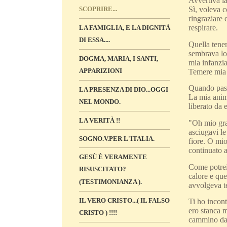
Avvertiva la
Sì, voleva c
SCOPRIRE...
ringraziare 
respirare.
LA FAMIGLIA, E LA DIGNITÀ
DI ESSA....
Quella tener
sembrava lod
DOGMA, MARIA, I SANTI,
mia infanzia
APPARIZIONI
Temere mia 
Quando pass
LA PRESENZA DI DIO...OGGI
La mia anim
NEL MONDO.
liberato da
LA VERITÀ !!
"Oh mio gra
asciugavi le
SOGNO.V.PER L'ITALIA.
fiore. O mi
continuato a
GESÙ È VERAMENTE
Come potrei
RISUSCITATO?
calore e qu
(TESTIMONIANZA ).
avvolgeva te
IL VERO CRISTO...( IL FALSO
Ti ho incont
ero stanca m
CRISTO ) !!!!
cammino dav