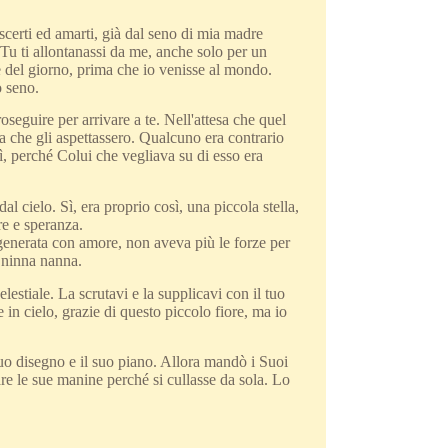
oscerti ed amarti, già dal seno di mia madre
 Tu ti allontanassi da me, anche solo per un
e del giorno, prima che io venisse al mondo.
o seno.
seguire per arrivare a te. Nell'attesa che quel
a che gli aspettassero. Qualcuno era contrario
ì, perché Colui che vegliava su di esso era
l cielo. Sì, era proprio così, una piccola stella,
e e speranza.
 generata con amore, non aveva più le forze per
e ninna nanna.
elestiale. La scrutavi e la supplicavi con il tuo
 in cielo, grazie di questo piccolo fiore, ma io
uo disegno e il suo piano. Allora mandò i Suoi
are le sue manine perché si cullasse da sola. Lo