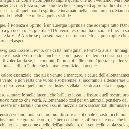
maginarci! come è complesso capire quello che non vediamo! Ma nonostan
isteri! É una forza soprannaturale che ci spinge ad approfondire il miste
oscenza di quel mondo spirituale incarnato nella natura umana. Siamo ci
mondo invisibile è unito a quello visibile.
e, è Potenza e Spirito, è un’Energia Spirituale che adempie tutto l'Unive
o a gli occhi miei, guardate l'Universo, esso non ha inizio né fine, Io
 è la Vita! Anche sé può sembrare assurdo crederlo, si può capire che a
orme ed aspetti.
iglioso Essere Divino, che ci ha immaginati e formato a sua “Immagine, 
Lui è il nostro vero Padre, anche sé con il passar del tempo ci siamo diso
i. Il voler far da sé, ha condotto l’uomo al fallimento. Questa esperienza
 le braccia di un Padre che lo ama incondizionatamente.
 calore essenziale, che gli è venuto a mancare, a causa dell'allontaname
l vento, e non resta che vuoto e sofferenze, si incomincia a desiderare
do fisso verso quell'immensa distesa stellata ti senti ascoltato e appagat
so scrutare le stelle lucenti che brillano lassù, e fissare quell’oscura pro
uovo mondo che verrà. Allontanando così per un attimo il pensiero dal 
essere una farfalla che svolazzi in mezzo a loro, lasciandoti illuminare e
 pensieri volano lontano in un mondo surreale, il quale i nostri occhi 
dove non c'è guerra né odio, né persecuzioni e sofferenze, e neanche ing
schiano insieme come quello dell'arcobaleno, e il venticello svolazza le