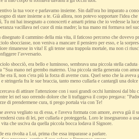
 il mio corpo si formava davanti a gli occhi tuoi.
o sentivo la tua voce e parlavamo insieme. Sin dall'ora ho imparato a con
isogno di stare insieme a te. Già allora, non potevo sopportare l'idea che
 Tu mi hai insegnato a conoscerti e amarti prima che io vedesse la luc
peranza vacillava nel cuor di mia madre; la tua mano mi formava nel su
 disegnato il cammino della mia vita, il faticoso percorso che dovevo pro
iolo sbocciasse, non veniva a mancare il pensiero per esso, e la sorpres
iore rimanesse in vita! E gli tenne una trappola mortale, ma non ci riusc
nfiggere l’avversario.
ciolo sbocciò, era bello e luminoso, sembrava una piccola stella caduta da
la "Sua mano nel grembo materno. Una piccola stella generata con amor
e era lì, non c'era più la forza di averne cura. Quel seno che la aveva
 e stringerla fra le sue braccia, tanto meno cullarla e cantargli una dolc
e cercava di attirare l'attenzione con i suoi grandi occhi luminosi dal blu c
tre lei nel suo orrendo dolore che li trafiggeva il corpo pregava: "Padre
rze di prendermene cura, ti prego portala via con Te!
 aveva vegliato su di essa, e l'aveva formata con amore, aveva già il s
rendersi cura di lei, per cullarla e proteggerla. Loro le insegnarono a us
a vita che usciva da quella piccola bocca lodava il Signore.
ode era rivolta a Lui, prima che essa imparasse a parlare.