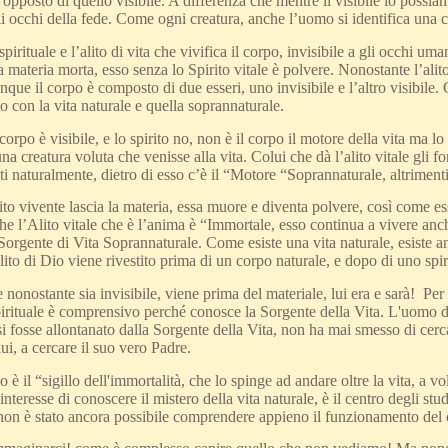
 l'opposto di quello visibile. A differenza che mentre il visibile lo possiam
li occhi della fede. Come ogni creatura, anche l’uomo si identifica una cr
pirituale e l’alito di vita che vivifica il corpo, invisibile a gli occhi u
materia morta, esso senza lo Spirito vitale è polvere. Nonostante l’alito v
nque il corpo è composto di due esseri, uno invisibile e l’altro visibile.
 con la vita naturale e quella soprannaturale.
corpo è visibile, e lo spirito no, non è il corpo il motore della vita ma 
na creatura voluta che venisse alla vita. Colui che dà l’alito vitale gli
i naturalmente, dietro di esso c’è il “Motore “Soprannaturale, altrimenti
to vivente lascia la materia, essa muore e diventa polvere, così come es
he l’Alito vitale che è l’anima è “Immortale, esso continua a vivere anc
Sorgente di Vita Soprannaturale. Come esiste una vita naturale, esiste a
lito di Dio viene rivestito prima di un corpo naturale, e dopo di uno spir
e nonostante sia invisibile, viene prima del materiale, lui era e sarà! Per
irituale è comprensivo perché conosce la Sorgente della Vita. L'uomo di t
i fosse allontanato dalla Sorgente della Vita, non ha mai smesso di cerca
lui, a cercare il suo vero Padre.
to è il “sigillo dell'immortalità, che lo spinge ad andare oltre la vita, a v
interesse di conoscere il mistero della vita naturale, è il centro degli s
non è stato ancora possibile comprendere appieno il funzionamento del