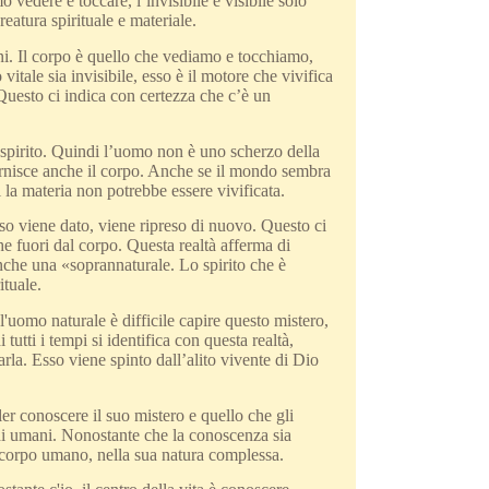
o vedere e toccare, l’invisibile è visibile solo
eatura spirituale e materiale.
mani. Il corpo è quello che vediamo e tocchiamo,
itale sia invisibile, esso è il motore che vivifica
 Questo ci indica con certezza che c’è un
lo spirito. Quindi l’uomo non è uno scherzo della
 fornisce anche il corpo. Anche se il mondo sembra
 la materia non potrebbe essere vivificata.
so viene dato, viene ripreso di nuovo. Questo ci
he fuori dal corpo. Questa realtà afferma di
nche una «soprannaturale. Lo spirito che è
ituale.
 l'uomo naturale è difficile capire questo mistero,
utti i tempi si identifica con questa realtà,
rla. Esso viene spinto dall’alito vivente di Dio
oler conoscere il suo mistero e quello che gli
tudi umani. Nonostante che la conoscenza sia
 corpo umano, nella sua natura complessa.