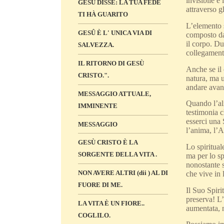
invisibile è
GESÙ DISSE: LA TUA FEDE
attraverso g
TI HÀ GUARITO
L’elemento s
GESÛ È L' UNICA VIA DI
composto da 
il corpo. Du
SALVEZZA.
collegamento
IL RITORNO DI GESÙ
Anche se il 
CRISTO.".
natura, ma u
andare avant
MESSAGGIO ATTUALE,
Quando l’ali
IMMINENTE
testimonia c
esserci una 
MESSAGGIO
l’anima, l’A
GESÙ CRISTO È LA
Lo spiritual
SORGENTE DELLA VITA .
ma per lo sp
nonostante s
NON AVERE ALTRI (dii ) AL DI
che vive in 
FUORE DI ME.
Il Suo Spiri
preserva! L’
LA VITA È UN FIORE..
aumentata, 
COGLILO.