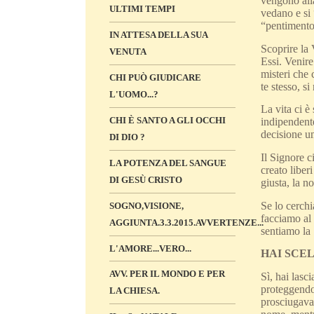
vengono all
ULTIMI TEMPI
vedano e si 
“pentimento
IN ATTESA DELLA SUA
Scoprire la 
VENUTA
Essi. Venire
misteri che 
CHI PUÒ GIUDICARE
te stesso, s
L'UOMO...?
La vita ci è
CHI È SANTO A GLI OCCHI
indipendente
decisione um
DI DIO ?
Il Signore c
LA POTENZA DEL SANGUE
creato libe
DI GESÙ CRISTO
giusta, la n
Se lo cerch
SOGNO,VISIONE,
facciamo al 
AGGIUNTA.3.3.2015.AVVERTENZE...
sentiamo la
L'AMORE...VERO...
HAI SCEL
AVV. PER IL MONDO E PER
Sì, hai lasc
proteggendom
LA CHIESA.
prosciugavan