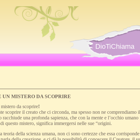
DioTiChiama
È UN MISTERO DA SCOPRIRE
 mistero da scoprire
!
te scoprire il creato che ci circonda, ma spesso non ne comprendiamo il 
so racchiude una profonda sapienza, che con la mente e l’occhio umano n
i questo mistero, significa immergersi nelle sue “origini.
a teoria della scienza umana, non ci sono certezze che essa corrisponde 
 parla della creazione, e ci dà la possibilità di conoscere il Creatore, il 