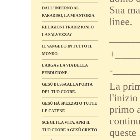
Sua man
DALL'INFERNO AL
PARADISO, LA MIA STORIA.
linee.
RELIGIONI TRADIZIONI O
_____
LA SALVEZZA?
IL VANGELO IN TUTTO IL
+____
MONDO.
LARGA ê LA VIA DELLA
-____
PERDIZIONE."
La prim
GESÙ BUSSA ALLA PORTA
DEL TUO CUORE.
l'inizi
GESÙ HÀ SPEZZATO TUTTE
primo a
LE CATENE
continu
SCEGLI LA VITA, APRI IL
queste 
TUO CUORE A GESÙ CRISTO