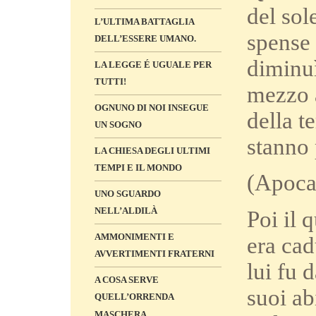
del sole
L’ULTIMA BATTAGLIA
spense 
DELL’ESSERE UMANO.
diminuì
LA LEGGE É UGUALE PER
TUTTI!
mezzo a
OGNUNO DI NOI INSEGUE
della t
UN SOGNO
stanno 
LA CHIESA DEGLI ULTIMI
TEMPI E IL MONDO
(Apocal
UNO SGUARDO
NELL’ALDILÀ
Poi il 
AMMONIMENTI E
era cad
AVVERTIMENTI FRATERNI
lui fu 
A COSA SERVE
suoi ab
QUELL’ORRENDA
MASCHERA