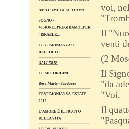
voi, ne
AMA COME GESÙ TI AMA....
"Tromb
SOGNO -
VISIONE...PREGHIAMO...PER
Il "Nuo
"ISRAELE...
venti d
TESTIMONIANZA IL
RACCOLTO
(2 Mos
GALLERIE
Il Sign
LE MIE ORIGINE
"da ade
Rosy Marie - Facebook
"Voi.
TESTIMONIANZA, ESTATE
2016
Il quat
L'AMORE É IL FRUTTO
"Pasqu
DELLA VITA
SOGNI -VISIONI „