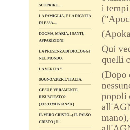
i tempi
SCOPRIRE...
("Apoca
LA FAMIGLIA, E LA DIGNITÀ
DI ESSA....
(Apokal
DOGMA, MARIA, I SANTI,
APPARIZIONI
Qui ved
LA PRESENZA DI DIO...OGGI
quelli 
NEL MONDO.
LA VERITÀ !!
(Dopo q
SOGNO.V.PER L'ITALIA.
nessuno
GESÙ È VERAMENTE
popoli 
RISUSCITATO?
all'AGN
(TESTIMONIANZA ).
mano), 
IL VERO CRISTO...( IL FALSO
CRISTO ) !!!!
all'AG