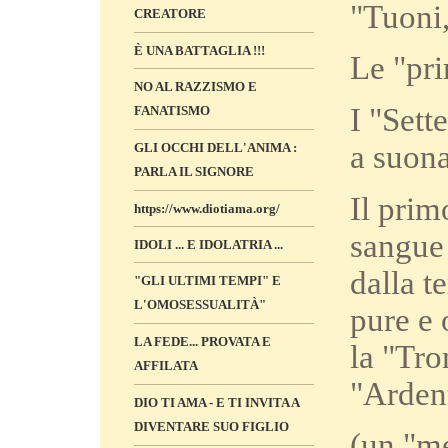
"Tuoni,
CREATORE
È UNA BATTAGLIA !!!
Le "pr
NO AL RAZZISMO E
I "Sett
FANATISMO
a suona
GLI OCCHI DELL'ANIMA :
PARLA IL SIGNORE
Il prim
https://www.diotiama.org/
sangue 
IDOLI ... E IDOLATRIA ...
dalla t
"GLI ULTIMI TEMPI" E
L'OMOSESSUALITÀ"
pure e 
LA FEDE... PROVATA E
la "Tr
AFFILATA
"Ardent
DIO TI AMA - E TI INVITA A
DIVENTARE SUO FIGLIO
(un "me