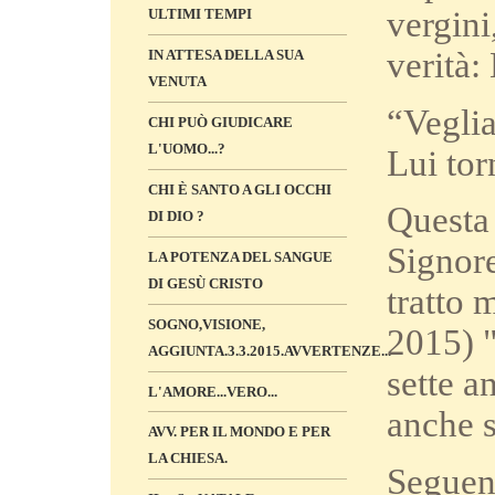
vergini
ULTIMI TEMPI
verità:
IN ATTESA DELLA SUA
VENUTA
“Veglia
CHI PUÒ GIUDICARE
L'UOMO...?
Lui tor
CHI È SANTO A GLI OCCHI
Questa 
DI DIO ?
Signore
LA POTENZA DEL SANGUE
DI GESÙ CRISTO
tratto 
SOGNO,VISIONE,
2015) "
AGGIUNTA.3.3.2015.AVVERTENZE...
sette a
L'AMORE...VERO...
anche s
AVV. PER IL MONDO E PER
LA CHIESA.
Seguend