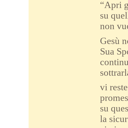
“Apri g
su quel
non vuo
Gesù no
Sua Spo
continu
sottrar
vi rest
promess
su ques
la sicu