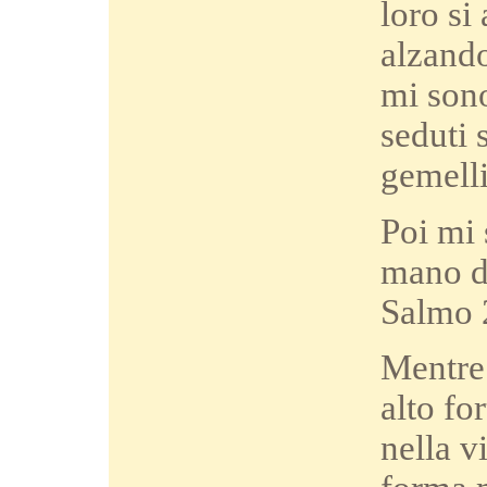
loro si
alzando
mi sono
seduti 
gemelli
Poi mi 
mano de
Salmo 
Mentre 
alto fo
nella v