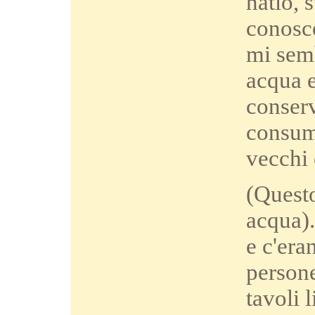
natio, 
conosce
mi semb
acqua e
conserv
consuma
vecchi 
(Questo
acqua).
e c'era
persone
tavoli 