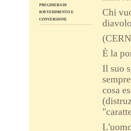
PREGHIERA DI
Chi vuo
RAVVEDIMENTO E
CONVERSIONE
diavol
(CERN) 
È la po
Il suo 
sempre 
cosa es
(distru
"caratt
L'uomo 