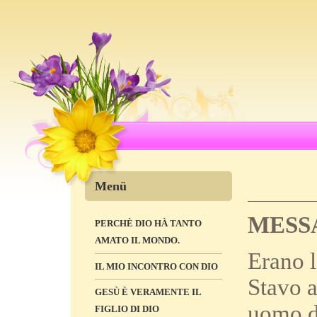
Menü
MESS
PERCHÈ DIO HÀ TANTO
AMATO IL MONDO.
Erano l
IL MIO INCONTRO CON DIO
Stavo 
GESÙ È VERAMENTE IL
uomo di
FIGLIO DI DIO