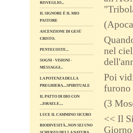
RISVEGLIO...
"Tribol
IL SIGNORE È IL MIO
PASTORE
(Apocal
ASCENZIONE DI GESÙ
Quando 
CRISTO.
nel ci
PENTECOSTE...
dell'an
SOGNI - VISIONI -
MESSAGGI...
Poi vid
LA POTENZA DELLA
furono 
PREGHIERA....SPIRITUALE
IL PATTO DI DIO CON
(3 Mose
...ISRAELE....
LUCE IL CAMMINO SICURO
<< Il S
BIODIVESITÀ...NON SEI UNO
Giorno
SCHERZO DELLA NATURA...