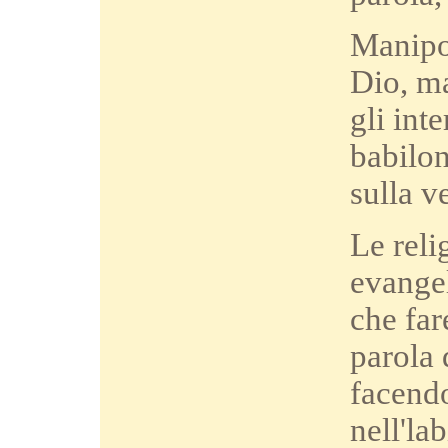
Manipol
Dio, ma
gli int
babilon
sulla v
Le reli
evangel
che far
parola 
facendo
nell'la