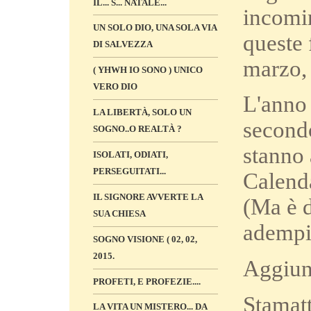
IL... S... NATALE...
incomin
UN SOLO DIO, UNA SOLA VIA
queste 
DI SALVEZZA
marzo, 
( YHWH IO SONO ) UNICO
VERO DIO
L'anno 
LA LIBERTÀ, SOLO UN
secondo
SOGNO..O REALTÀ ?
stanno 
ISOLATI, ODIATI,
PERSEGUITATI...
Calenda
IL SIGNORE AVVERTE LA
(Ma è d
SUA CHIESA
adempie
SOGNO VISIONE ( 02, 02,
2015.
Aggiun
PROFETI, E PROFEZIE....
Stamatt
LA VITA UN MISTERO... DA