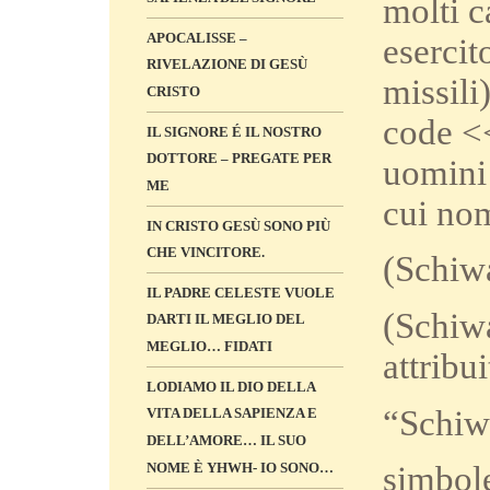
molti c
APOCALISSE –
esercit
RIVELAZIONE DI GESÙ
missili
CRISTO
code <<
IL SIGNORE É IL NOSTRO
DOTTORE – PREGATE PER
uomini 
ME
cui nom
IN CRISTO GESÙ SONO PIÙ
CHE VINCITORE.
(Schiwa
IL PADRE CELESTE VUOLE
(Schiwa
DARTI IL MEGLIO DEL
MEGLIO… FIDATI
attribui
LODIAMO IL DIO DELLA
“Schiwa
VITA DELLA SAPIENZA E
DELL’AMORE… IL SUO
NOME È YHWH- IO SONO…
simbole