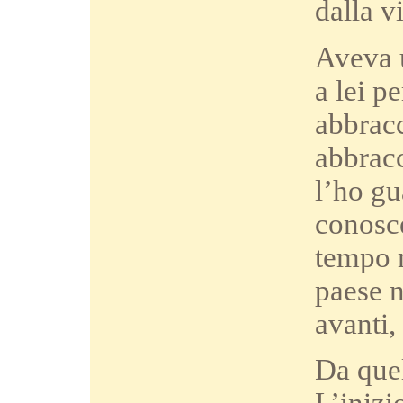
dalla v
Aveva u
a lei p
abbracc
abbracc
l’ho gu
conosce
tempo m
paese n
avanti,
Da que