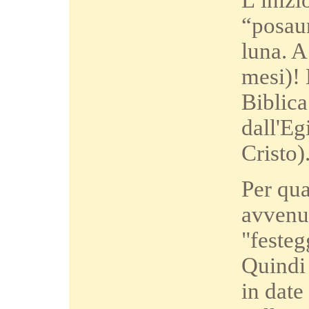
L’inizi
“posaun
luna. A
mesi)! 
Biblica
dall'Eg
Cristo)
Per qua
avvenut
"festeg
Quindi 
in date