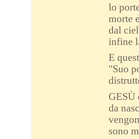
lo port
morte e
dal cie
infine 
E ques
"Suo po
distrutt
GESÙ è
da nasc
vengono
sono m