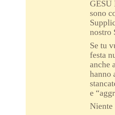
GESÙ Lo
sono co
Suppli
nostro
Se tu v
festa n
anche a
hanno a
stancat
e “agg
Niente 