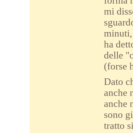
forma m
mi diss
sguardo
minuti,
ha dett
delle "
(forse 
Dato ch
anche n
anche n
sono gi
tratto 