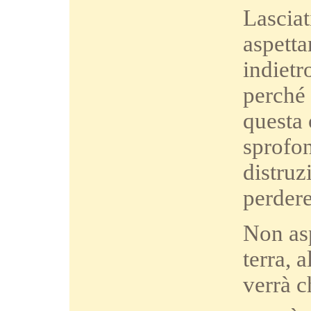
Lascia
aspetta
indietr
perché 
questa 
sprofon
distru
perdere
Non asp
terra, 
verrà c