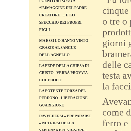
I GENITORI SONO A
cinque 
“IMMAGGINE DEL PADRE
CREATORE…. E LO
o tre o
SPECCHIO DEI PROPRI
prodot
FIGLI
giorni 
MA ESSI LO HANNO VINTO
GRAZIE AL SANGUE
bramera
DELL’AGNELLO
delle c
LA FEDE DELLA CHIESA DI
testa a
CRISTO - VERRÀ PROVATA
COL FUOCO
la facc
LA POTENTE FORZA DEL
PERDONO - LIBERAZIONE -
Avevano
GUARIGIONE
come de
RAVVEDERSI – PREPARARSI
ferro e
– NUTRIRSI DELLA
SAPIENZA DEL SIGNORE –