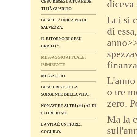
diceva 
GESÙ DISSE: LA TUA FEDE
TI HÀ GUARITO
Lui si 
GESÛ È L' UNICA VIA DI
SALVEZZA.
di essa
IL RITORNO DI GESÙ
anno>>.
CRISTO.".
spezzav
MESSAGGIO ATTUALE,
finanza
IMMINENTE
MESSAGGIO
L'anno 
GESÙ CRISTO È LA
o tre m
SORGENTE DELLA VITA .
zero. P
NON AVERE ALTRI (dii ) AL DI
FUORE DI ME.
Ma la c
LA VITA È UN FIORE..
sull'an
COGLILO.