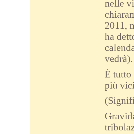
nelle v
chiaram
2011, m
ha detto
calenda
vedrà).
È tutto
più vic
(Signif
Gravida
tribola