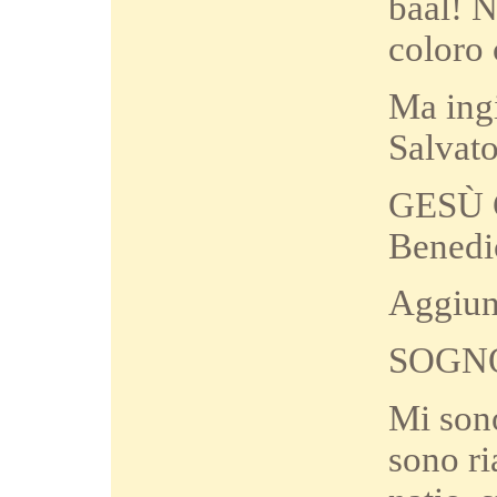
baal! N
coloro 
Ma ing
Salvato
GESÙ CR
Benedi
Aggiun
SOGNO
Mi sono
sono ri