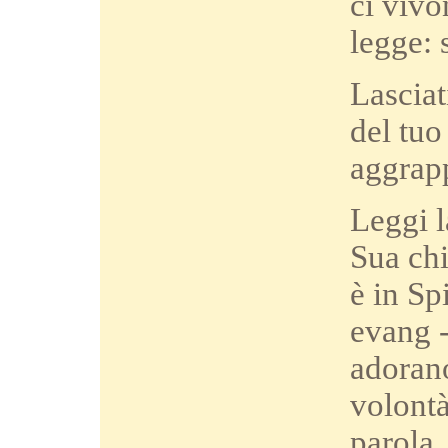
ci vivo
legge: 
Lasciat
del tuo 
aggrapp
Leggi l
Sua chi
è in Sp
evang -
adoran
volontà
parola,