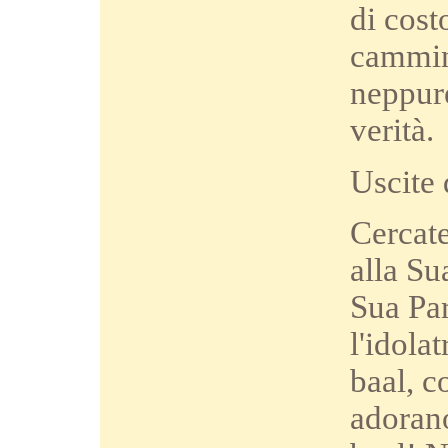
di cost
cammina
neppur
verità.
Uscite 
Cercat
alla Su
Sua Par
l'idola
baal, c
adorano