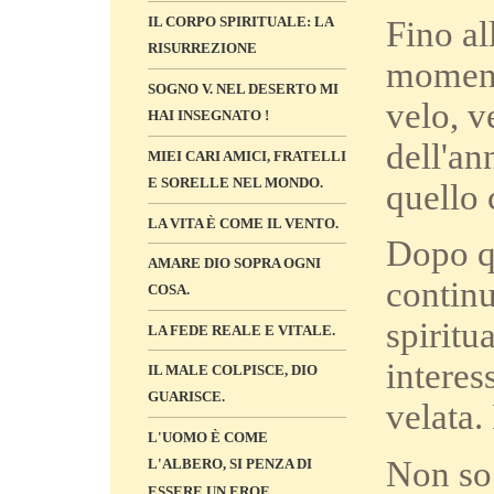
IL CORPO SPIRITUALE: LA
Fino al
RISURREZIONE
moment
SOGNO V. NEL DESERTO MI
velo, v
HAI INSEGNATO !
dell'an
MIEI CARI AMICI, FRATELLI
E SORELLE NEL MONDO.
quello 
LA VITA È COME IL VENTO.
Dopo qu
AMARE DIO SOPRA OGNI
continu
COSA.
spiritu
LA FEDE REALE E VITALE.
interes
IL MALE COLPISCE, DIO
GUARISCE.
velata.
L'UOMO È COME
Non so 
L'ALBERO, SI PENZA DI
ESSERE UN EROE