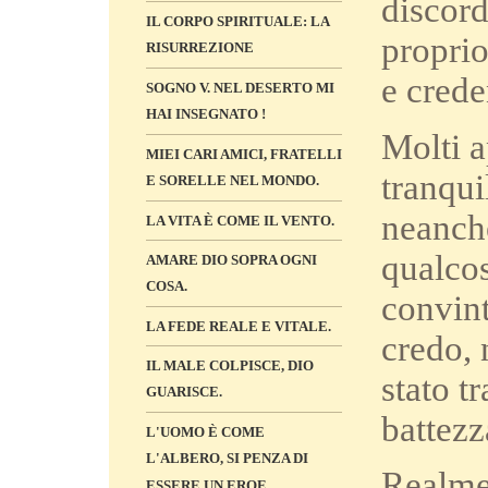
discord
IL CORPO SPIRITUALE: LA
proprio
RISURREZIONE
e crede
SOGNO V. NEL DESERTO MI
HAI INSEGNATO !
Molti a
MIEI CARI AMICI, FRATELLI
tranqui
E SORELLE NEL MONDO.
neanch
LA VITA È COME IL VENTO.
qualcos
AMARE DIO SOPRA OGNI
COSA.
convint
LA FEDE REALE E VITALE.
credo, 
IL MALE COLPISCE, DIO
stato t
GUARISCE.
battezz
L'UOMO È COME
L'ALBERO, SI PENZA DI
Realme
ESSERE UN EROE