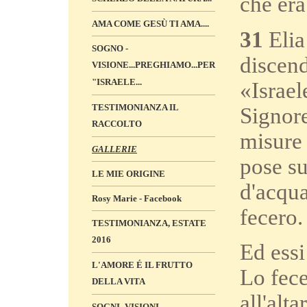
che era
AMA COME GESÙ TI AMA....
31
Elia
SOGNO -
discend
VISIONE...PREGHIAMO...PER
"ISRAELE...
«Israel
TESTIMONIANZA IL
Signore
RACCOLTO
misure
GALLERIE
pose su
LE MIE ORIGINE
d'acqua
Rosy Marie - Facebook
fecero.
TESTIMONIANZA, ESTATE
2016
Ed essi
L'AMORE É IL FRUTTO
Lo fece
DELLA VITA
all'alt
SOGNI -VISIONI „