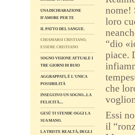
nome! S
UNA DICHIARAZIONE
D'AMORE PER TE
loro cu
IL PATTO DEL SANGUE.
neanche
CHIAMARSI CRISTIANO,
“dio «i
ESSERE CRISTIANO
piace. 
SOGNO VISIONE ATTUALE I
infiamm
TRE GIORNI DI BUIO
tempest
AGGRAPPATI, É L'UNICA
POSSIBILITÀ
che lor
INSEGUIVO UN SOGNO...LA
voglion
FELICITÀ....
Essi no
GESÙ TI STENDE OGGI LA
SUA MANO.
il “ron
LA TRISTE REALTÀ, DEGLI