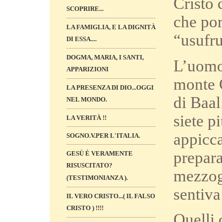
Cristo 
SCOPRIRE...
che po
LA FAMIGLIA, E LA DIGNITÀ
“usufru
DI ESSA....
DOGMA, MARIA, I SANTI,
L’uomo 
APPARIZIONI
monte 
LA PRESENZA DI DIO...OGGI
di Baal
NEL MONDO.
siete p
LA VERITÀ !!
appicca
SOGNO.V.PER L'ITALIA.
prepara
GESÙ È VERAMENTE
RISUSCITATO?
mezzogi
(TESTIMONIANZA ).
sentiva
IL VERO CRISTO...( IL FALSO
CRISTO ) !!!!
Quelli 