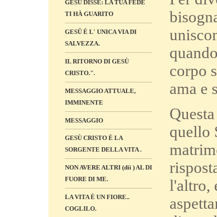
GESÙ DISSE: LA TUA FEDE
bisogn
TI HÀ GUARITO
uniscon
GESÛ È L' UNICA VIA DI
SALVEZZA.
quando
IL RITORNO DI GESÙ
corpo s
CRISTO.".
ama e si
MESSAGGIO ATTUALE,
IMMINENTE
Questa 
MESSAGGIO
quello 
GESÙ CRISTO È LA
matrim
SORGENTE DELLA VITA .
rispost
NON AVERE ALTRI (dii ) AL DI
FUORE DI ME.
l'altro,
LA VITA È UN FIORE..
aspetta
COGLILO.