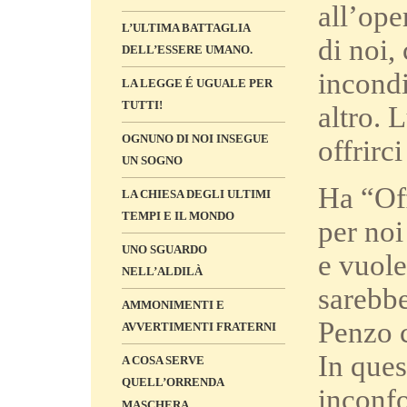
all’ope
L’ULTIMA BATTAGLIA
di noi,
DELL’ESSERE UMANO.
incondi
LA LEGGE É UGUALE PER
TUTTI!
altro. 
OGNUNO DI NOI INSEGUE
offrirc
UN SOGNO
Ha “Off
LA CHIESA DEGLI ULTIMI
TEMPI E IL MONDO
per noi
UNO SGUARDO
e vuole
NELL’ALDILÀ
sarebbe
AMMONIMENTI E
Penzo c
AVVERTIMENTI FRATERNI
In que
A COSA SERVE
QUELL’ORRENDA
inconf
MASCHERA