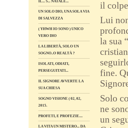
IL... S... NATALE...
il colp
UN SOLO DIO, UNA SOLA VIA
Lui non
DI SALVEZZA
profon
( YHWH IO SONO ) UNICO
VERO DIO
la sua 
LA LIBERTÀ, SOLO UN
cristia
SOGNO..O REALTÀ ?
seguirl
ISOLATI, ODIATI,
fine. Q
PERSEGUITATI...
Signore
IL SIGNORE AVVERTE LA
SUA CHIESA
Solo co
SOGNO VISIONE ( 02, 02,
2015.
ne sono
PROFETI, E PROFEZIE....
un segu
LA VITA UN MISTERO... DA