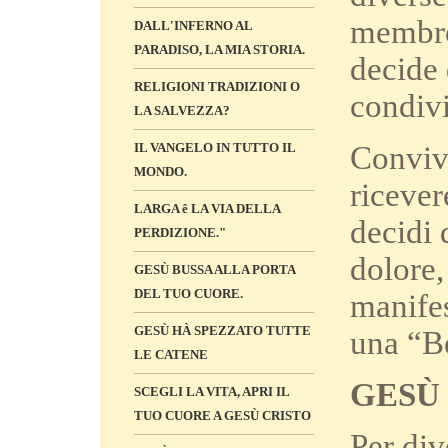
membro
DALL'INFERNO AL
PARADISO, LA MIA STORIA.
decide 
RELIGIONI TRADIZIONI O
condivi
LA SALVEZZA?
Convive
IL VANGELO IN TUTTO IL
MONDO.
ricever
LARGA ê LA VIA DELLA
decidi 
PERDIZIONE."
dolore,
GESÙ BUSSA ALLA PORTA
DEL TUO CUORE.
manifes
GESÙ HÀ SPEZZATO TUTTE
una “B
LE CATENE
GESÙ 
SCEGLI LA VITA, APRI IL
TUO CUORE A GESÙ CRISTO
Per di