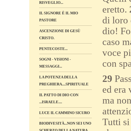
RISVEGLIO...
eretto.
IL SIGNORE È IL MIO
di loro
PASTORE
dio! Fo
ASCENZIONE DI GESÙ
CRISTO.
caso ma
PENTECOSTE...
voce pi
SOGNI - VISIONI -
con spa
MESSAGGI...
29
Pass
LA POTENZA DELLA
PREGHIERA....SPIRITUALE
ed era 
IL PATTO DI DIO CON
ma non 
...ISRAELE....
attenzi
LUCE IL CAMMINO SICURO
Tutti s
BIODIVESITÀ...NON SEI UNO
SCHERZO DELLA NATURA...