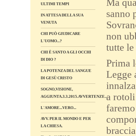
Ma quan
ULTIMI TEMPI
sanno p
IN ATTESA DELLA SUA
Sovrano
VENUTA
non ubb
CHI PUÒ GIUDICARE
L'UOMO...?
tutte le
CHI È SANTO A GLI OCCHI
DI DIO ?
Prima l
LA POTENZA DEL SANGUE
Legge a
DI GESÙ CRISTO
innalza
SOGNO,VISIONE,
a rotol
AGGIUNTA.3.3.2015.AVVERTENZE...
faremo 
L'AMORE...VERO...
comport
AVV. PER IL MONDO E PER
LA CHIESA.
braccia