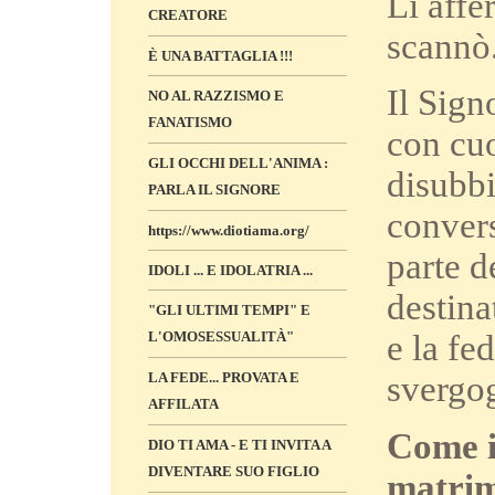
Li affe
CREATORE
scannò
È UNA BATTAGLIA !!!
Il Sign
NO AL RAZZISMO E
FANATISMO
con cuo
GLI OCCHI DELL'ANIMA :
disubbi
PARLA IL SIGNORE
convers
https://www.diotiama.org/
parte d
IDOLI ... E IDOLATRIA ...
destina
"GLI ULTIMI TEMPI" E
L'OMOSESSUALITÀ"
e la fe
LA FEDE... PROVATA E
svergog
AFFILATA
Come i
DIO TI AMA - E TI INVITA A
DIVENTARE SUO FIGLIO
matrim