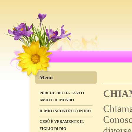
Menü
CHIAM
PERCHÈ DIO HÀ TANTO
AMATO IL MONDO.
Chiamar
IL MIO INCONTRO CON DIO
Conosc
GESÙ È VERAMENTE IL
diverse
FIGLIO DI DIO