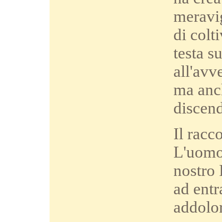
meravi
di colt
testa s
all'avv
ma anch
discend
Il racc
L'uomo 
nostro 
ad entr
addolor