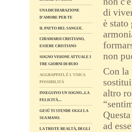
non c'è
di vive
UNA DICHIARAZIONE
D'AMORE PER TE
è stato
IL PATTO DEL SANGUE.
armonia
CHIAMARSI CRISTIANO,
formars
ESSERE CRISTIANO
non può
SOGNO VISIONE ATTUALE I
TRE GIORNI DI BUIO
Con la 
AGGRAPPATI, É L'UNICA
sostitu
POSSIBILITÀ
altro r
INSEGUIVO UN SOGNO...LA
FELICITÀ....
“sentim
GESÙ TI STENDE OGGI LA
Questa 
SUA MANO.
ad ess
LA TRISTE REALTÀ, DEGLI