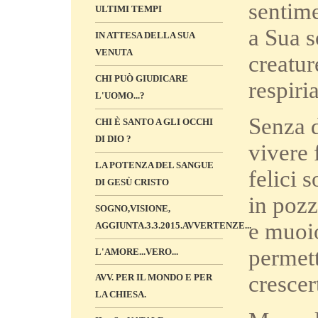
sentime
ULTIMI TEMPI
a Sua s
IN ATTESA DELLA SUA
VENUTA
creatur
CHI PUÒ GIUDICARE
respiri
L'UOMO...?
Senza 
CHI È SANTO A GLI OCCHI
DI DIO ?
vivere 
LA POTENZA DEL SANGUE
felici 
DI GESÙ CRISTO
in poz
SOGNO,VISIONE,
e muoio
AGGIUNTA.3.3.2015.AVVERTENZE...
permett
L'AMORE...VERO...
crescer
AVV. PER IL MONDO E PER
LA CHIESA.