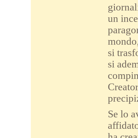
giornal
un ince
paragon
mondo,
si tras
si adem
compim
Creator
precipi
Se lo 
affidat
ha crea