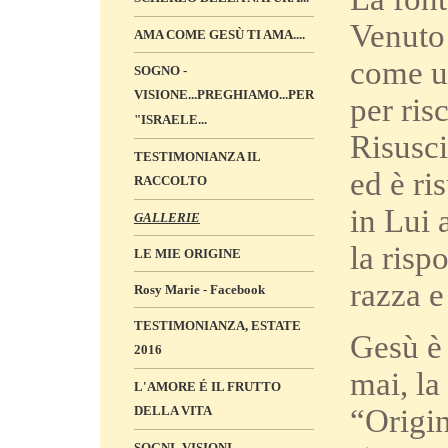
Venuto
AMA COME GESÙ TI AMA....
come uo
SOGNO -
VISIONE...PREGHIAMO...PER
per ris
"ISRAELE...
Risusci
TESTIMONIANZA IL
ed è ri
RACCOLTO
in Lui 
GALLERIE
la risp
LE MIE ORIGINE
razza e
Rosy Marie - Facebook
TESTIMONIANZA, ESTATE
Gesù è 
2016
mai, la
L'AMORE É IL FRUTTO
“Origin
DELLA VITA
SOGNI -VISIONI „