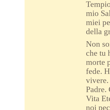
Tempio 
mio Sal
miei pe
della g
Non son
che tu 
morte p
fede. H
vivere.
Padre. 
Vita Et
noi pec