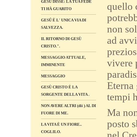
GESÙ DISSE: LA TUA FEDE
quello 
TI HÀ GUARITO
potrebb
GESÛ È L' UNICA VIA DI
non sol
SALVEZZA.
ad avvi
IL RITORNO DI GESÙ
CRISTO.".
prezios
MESSAGGIO ATTUALE,
vivere 
IMMINENTE
paradis
MESSAGGIO
Eterna 
GESÙ CRISTO È LA
tempi h
SORGENTE DELLA VITA .
NON AVERE ALTRI (dii ) AL DI
Ma nono
FUORE DI ME.
posto s
LA VITA È UN FIORE..
COGLILO.
nel Cre