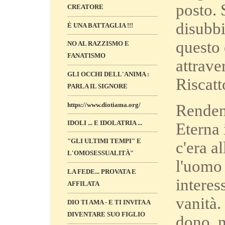
posto. 
CREATORE
disubbi
È UNA BATTAGLIA !!!
questo 
NO AL RAZZISMO E
FANATISMO
attrave
GLI OCCHI DELL'ANIMA :
Riscatt
PARLA IL SIGNORE
https://www.diotiama.org/
Rendend
IDOLI ... E IDOLATRIA ...
Eterna 
"GLI ULTIMI TEMPI" E
c'era a
L'OMOSESSUALITÀ"
l'uomo 
LA FEDE... PROVATA E
interes
AFFILATA
vanità.
DIO TI AMA - E TI INVITA A
DIVENTARE SUO FIGLIO
dono, n