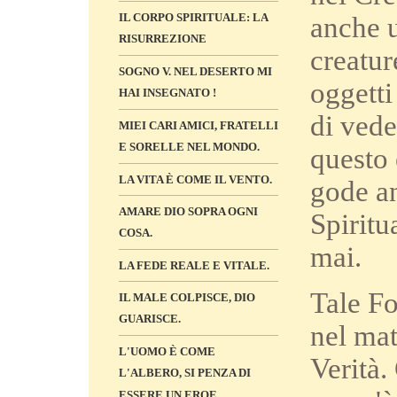
IL CORPO SPIRITUALE: LA
anche u
RISURREZIONE
creatur
SOGNO V. NEL DESERTO MI
oggetti
HAI INSEGNATO !
di vede
MIEI CARI AMICI, FRATELLI
E SORELLE NEL MONDO.
questo 
LA VITA È COME IL VENTO.
gode an
AMARE DIO SOPRA OGNI
Spiritu
COSA.
mai.
LA FEDE REALE E VITALE.
Tale Fo
IL MALE COLPISCE, DIO
GUARISCE.
nel mat
L'UOMO È COME
Verità.
L'ALBERO, SI PENZA DI
ESSERE UN EROE