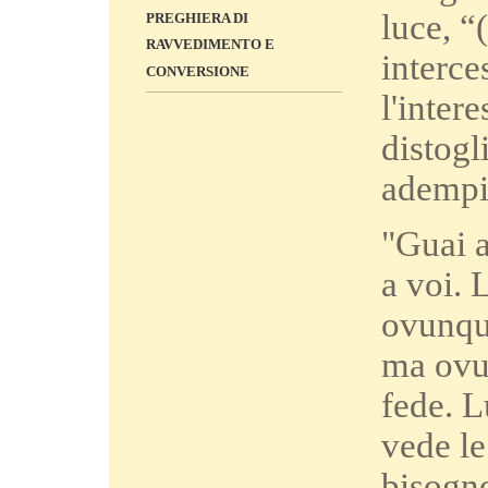
luce, “
PREGHIERA DI
RAVVEDIMENTO E
interce
CONVERSIONE
l'inter
distogl
adempiu
"Guai a
a voi. 
ovunque
ma ovun
fede. L
vede le
bisogno