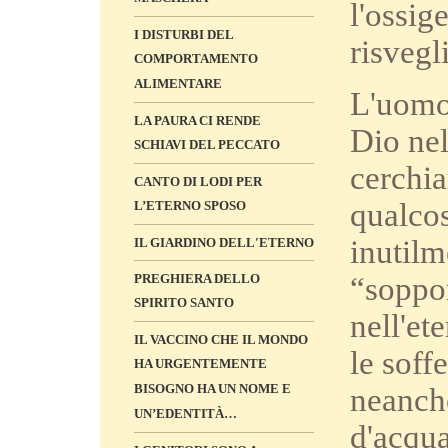
l'ossig
I DISTURBI DEL
risvegl
COMPORTAMENTO
ALIMENTARE
L'uomo 
LA PAURA CI RENDE
Dio ne
SCHIAVI DEL PECCATO
cerchia
CANTO DI LODI PER
qualcos
L’ETERNO SPOSO
inutil
IL GIARDINO DELL'ETERNO
“soppor
PREGHIERA DELLO
SPIRITO SANTO
nell'et
IL VACCINO CHE IL MONDO
le soff
HA URGENTEMENTE
BISOGNO HA UN NOME E
neanche
UN’EDENTITÀ…
d'acqua