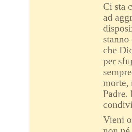
Ci sta 
ad aggr
disposi
stanno 
che Dio
per sfu
sempre 
morte, 
Padre. 
condivi
Vieni o
non né 