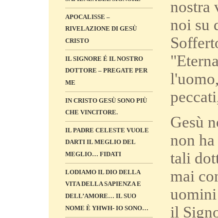
nostra 
APOCALISSE –
noi su 
RIVELAZIONE DI GESÙ
Soffert
CRISTO
"Eterna
IL SIGNORE É IL NOSTRO
DOTTORE – PREGATE PER
l'uomo,
ME
peccati,
IN CRISTO GESÙ SONO PIÙ
CHE VINCITORE.
Gesù no
IL PADRE CELESTE VUOLE
non ha 
DARTI IL MEGLIO DEL
tali do
MEGLIO… FIDATI
mai con
LODIAMO IL DIO DELLA
VITA DELLA SAPIENZA E
uomini 
DELL’AMORE… IL SUO
il Sign
NOME È YHWH- IO SONO…