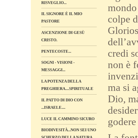
RISVEGLIO...
mondo i
IL SIGNORE È IL MIO
colpe d
PASTORE
Glorios
ASCENZIONE DI GESÙ
dell’av
CRISTO.
credi s
PENTECOSTE...
non è f
SOGNI - VISIONI -
MESSAGGI...
invenzi
LA POTENZA DELLA
ma si a
PREGHIERA....SPIRITUALE
Dio, ma
IL PATTO DI DIO CON
desider
...ISRAELE....
godere 
LUCE IL CAMMINO SICURO
BIODIVESITÀ...NON SEI UNO
La font
SCHERZO DELLA NATURA...