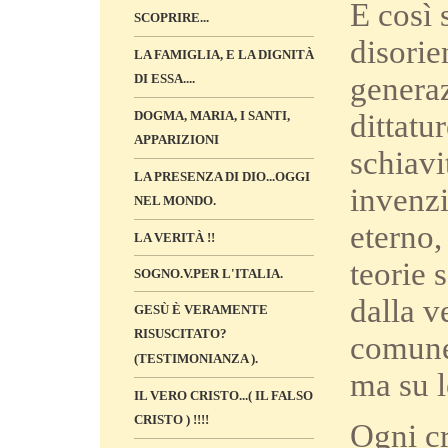
E così 
SCOPRIRE...
disorie
LA FAMIGLIA, E LA DIGNITÀ
generaz
DI ESSA....
dittatu
DOGMA, MARIA, I SANTI,
APPARIZIONI
schiavi
LA PRESENZA DI DIO...OGGI
invenzi
NEL MONDO.
eterno,
LA VERITÀ !!
teorie 
SOGNO.V.PER L'ITALIA.
dalla v
GESÙ È VERAMENTE
RISUSCITATO?
comune 
(TESTIMONIANZA ).
ma su l
IL VERO CRISTO...( IL FALSO
CRISTO ) !!!!
Ogni cr