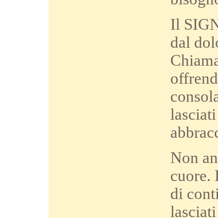
Il SIGN
dal dol
Chiamal
offren
consola
lasciat
abbracc
Non and
cuore. 
di cont
lasciati