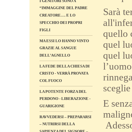
I GENITORI SONO A
“IMMAGGINE DEL PADRE
Sarà te
CREATORE…. E LO
all'inf
SPECCHIO DEI PROPRI
FIGLI
quello 
MA ESSI LO HANNO VINTO
quel lu
GRAZIE AL SANGUE
quel lu
DELL’AGNELLO
l’uomo!
LA FEDE DELLA CHIESA DI
CRISTO - VERRÀ PROVATA
rinnega
COL FUOCO
sceglie
LA POTENTE FORZA DEL
PERDONO - LIBERAZIONE -
E senza
GUARIGIONE
maligno
RAVVEDERSI – PREPARARSI
Adesso
– NUTRIRSI DELLA
SAPIENZA DEL SIGNORE –