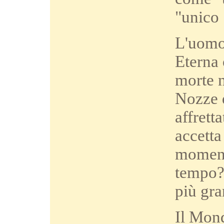
"unico
L'uomo 
Eterna 
morte n
Nozze d
affrett
accetta
momento
tempo? 
più gra
Il Mond