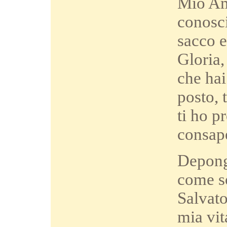
Mio Am
conosci
sacco e
Gloria,
che hai
posto, 
ti ho p
consap
Depongo
come so
Salvato
mia vit