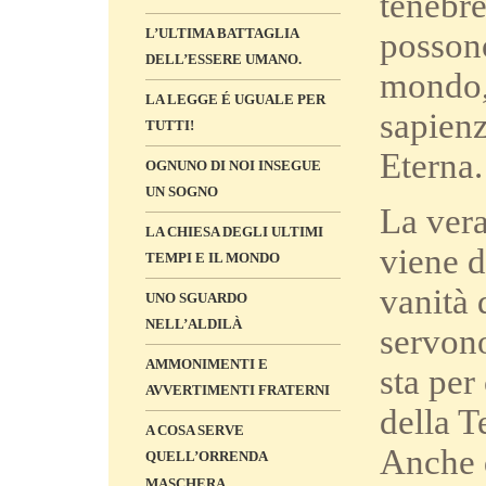
tenebre
L’ULTIMA BATTAGLIA
possono
DELL’ESSERE UMANO.
mondo,
LA LEGGE É UGUALE PER
sapienz
TUTTI!
Eterna.
OGNUNO DI NOI INSEGUE
UN SOGNO
La vera
LA CHIESA DEGLI ULTIMI
viene d
TEMPI E IL MONDO
vanità 
UNO SGUARDO
NELL’ALDILÀ
servono
AMMONIMENTI E
sta per
AVVERTIMENTI FRATERNI
della T
A COSA SERVE
Anche q
QUELL’ORRENDA
MASCHERA