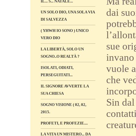
Ma real
IL... S... NATALE...
dai suo
UN SOLO DIO, UNA SOLA VIA
DI SALVEZZA
potrebb
( YHWH IO SONO ) UNICO
l’allon
VERO DIO
sue ori
LA LIBERTÀ, SOLO UN
invano 
SOGNO..O REALTÀ ?
vuole a
ISOLATI, ODIATI,
PERSEGUITATI...
che ved
IL SIGNORE AVVERTE LA
incorpo
SUA CHIESA
Sin dal
SOGNO VISIONE ( 02, 02,
contatt
2015.
creatur
PROFETI, E PROFEZIE....
LA VITA UN MISTERO... DA