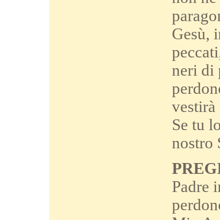
paragon
Gesù, in
peccati
neri di
perdone
vestirà
Se tu l
nostro 
PREG
Padre i
perdono