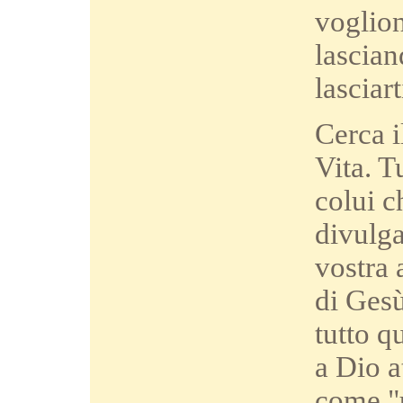
voglion
lascian
lasciar
Cerca i
Vita. T
colui c
divulga
vostra 
di Gesù
tutto q
a Dio 
come "