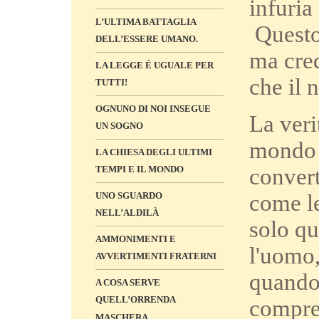
infuria
L’ULTIMA BATTAGLIA
Questo 
DELL’ESSERE UMANO.
ma cred
LA LEGGE É UGUALE PER
che il 
TUTTI!
OGNUNO DI NOI INSEGUE
La veri
UN SOGNO
mondo p
LA CHIESA DEGLI ULTIMI
TEMPI E IL MONDO
convert
UNO SGUARDO
come le
NELL’ALDILÀ
solo qu
AMMONIMENTI E
l'uomo,
AVVERTIMENTI FRATERNI
quando 
A COSA SERVE
QUELL’ORRENDA
compre
MASCHERA