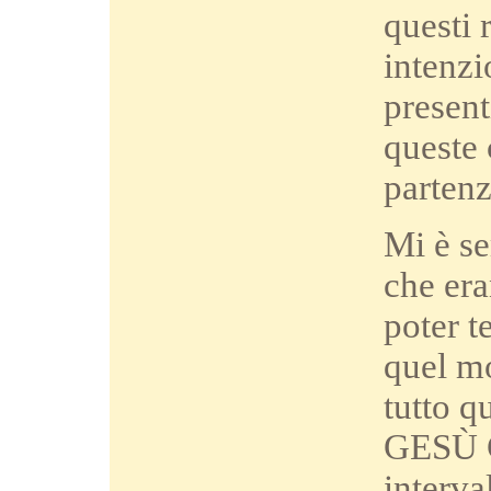
questi 
intenzi
present
queste 
partenz
Mi è se
che era
poter t
quel m
tutto q
GESÙ C
interva