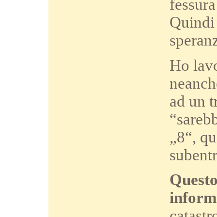
fessura
Quindi 
speranz
Ho lavo
neanche
ad un t
“sarebb
„8“, qu
subentr
Questo
informa
catastr