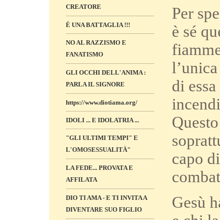
CREATORE
Per spe
È UNA BATTAGLIA !!!
è sé qu
NO AL RAZZISMO E
fiamme 
FANATISMO
l’unica
GLI OCCHI DELL'ANIMA :
di essa
PARLA IL SIGNORE
incend
https://www.diotiama.org/
Questo 
IDOLI ... E IDOLATRIA ...
sopratt
"GLI ULTIMI TEMPI" E
L'OMOSESSUALITÀ"
capo di
LA FEDE... PROVATA E
combat
AFFILATA
Gesù ha
DIO TI AMA - E TI INVITA A
DIVENTARE SUO FIGLIO