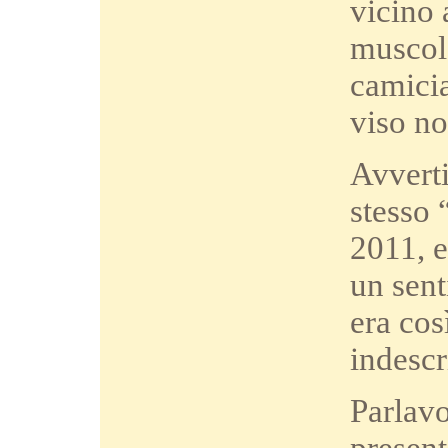
vicino 
muscolo
camicia
viso no
Avverti
stesso 
2011, e
un sent
era cos
indescr
Parlavo
present