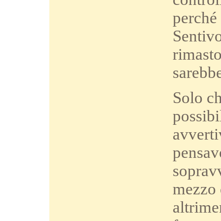
perché 
Sentiv
rimasto
sarebbe
Solo ch
possibi
avverti
pensavo
sopravv
mezzo d
altrime