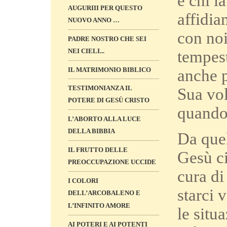
e chi l
AUGURIII PER QUESTO
affidia
NUOVO ANNO …
con noi
PADRE NOSTRO CHE SEI
NEI CIELI...
tempest
IL MATRIMONIO BIBLICO
anche p
TESTIMONIANZA IL
Sua vol
POTERE DI GESÙ CRISTO
quando
L’ABORTO ALLA LUCE
DELLA BIBBIA
Da quel
IL FRUTTO DELLE
Gesù ci
PREOCCUPAZIONE UCCIDE
cura di
I COLORI
starci 
DELL’ARCOBALENO E
L’INFINITO AMORE
le situ
AI POTERI E AI POTENTI