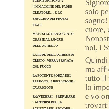
Signore
I GENITORI SONO A
“IMMAGGINE DEL PADRE
solo pe
CREATORE…. E LO
sogno! 
SPECCHIO DEI PROPRI
FIGLI
cuore, 
MA ESSI LO HANNO VINTO
Nonosta
GRAZIE AL SANGUE
noi, i 
DELL’AGNELLO
LA FEDE DELLA CHIESA DI
Quindi 
CRISTO - VERRÀ PROVATA
COL FUOCO
ma affi
LA POTENTE FORZA DEL
tutto i
PERDONO - LIBERAZIONE -
lo impe
GUARIGIONE
e volon
RAVVEDERSI – PREPARARSI
– NUTRIRSI DELLA
trovart
SAPIENZA DEL SIGNORE –