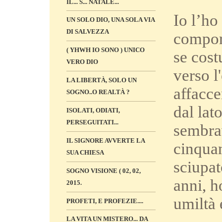
IL... S... NATALE...
Io l’ho
UN SOLO DIO, UNA SOLA VIA
DI SALVEZZA
compor
( YHWH IO SONO ) UNICO
se cost
VERO DIO
verso l
LA LIBERTÀ, SOLO UN
affacce
SOGNO..O REALTÀ ?
dal lat
ISOLATI, ODIATI,
PERSEGUITATI...
sembrav
IL SIGNORE AVVERTE LA
cinquan
SUA CHIESA
sciupat
SOGNO VISIONE ( 02, 02,
anni, h
2015.
umiltà 
PROFETI, E PROFEZIE....
LA VITA UN MISTERO... DA