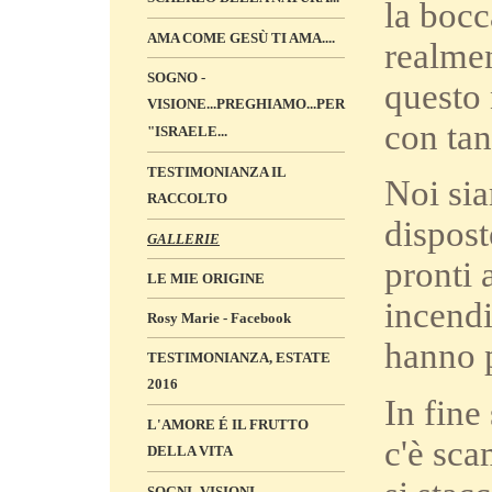
la bocc
AMA COME GESÙ TI AMA....
realmen
SOGNO -
questo 
VISIONE...PREGHIAMO...PER
con tan
"ISRAELE...
TESTIMONIANZA IL
Noi sia
RACCOLTO
dispost
GALLERIE
pronti 
LE MIE ORIGINE
incendi
Rosy Marie - Facebook
hanno p
TESTIMONIANZA, ESTATE
2016
In fine
L'AMORE É IL FRUTTO
c'è sca
DELLA VITA
SOGNI -VISIONI „