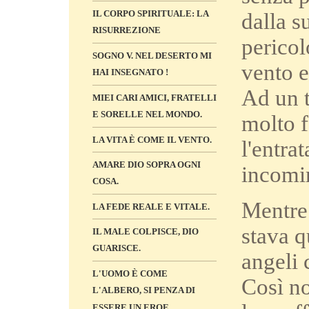
IL CORPO SPIRITUALE: LA
dalla s
RISURREZIONE
pericol
SOGNO V. NEL DESERTO MI
vento e
HAI INSEGNATO !
Ad un t
MIEI CARI AMICI, FRATELLI
E SORELLE NEL MONDO.
molto f
LA VITA È COME IL VENTO.
l'entra
AMARE DIO SOPRA OGNI
incomin
COSA.
Mentre 
LA FEDE REALE E VITALE.
stava q
IL MALE COLPISCE, DIO
GUARISCE.
angeli 
L'UOMO È COME
Così no
L'ALBERO, SI PENZA DI
ESSERE UN EROE