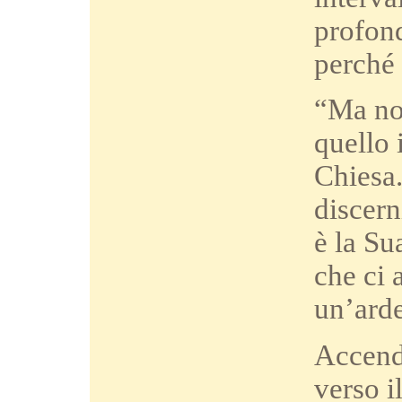
profond
perché 
“Ma non
quello 
Chiesa.
discern
è la Su
che ci 
un’arde
Accenda
verso i