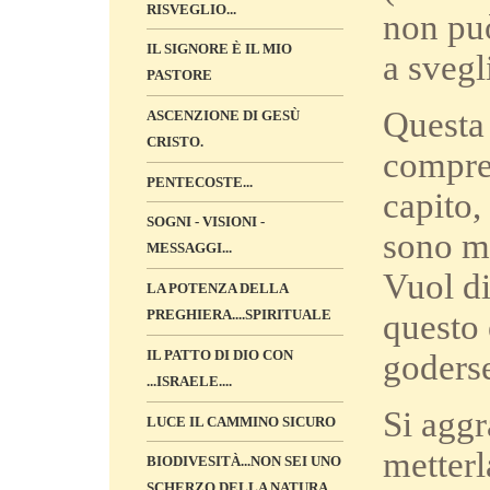
RISVEGLIO...
non pu
IL SIGNORE È IL MIO
a svegl
PASTORE
Questa 
ASCENZIONE DI GESÙ
CRISTO.
compren
PENTECOSTE...
capito,
SOGNI - VISIONI -
sono mo
MESSAGGI...
Vuol di
LA POTENZA DELLA
PREGHIERA....SPIRITUALE
questo 
IL PATTO DI DIO CON
goderse
...ISRAELE....
Si aggr
LUCE IL CAMMINO SICURO
metterl
BIODIVESITÀ...NON SEI UNO
SCHERZO DELLA NATURA...