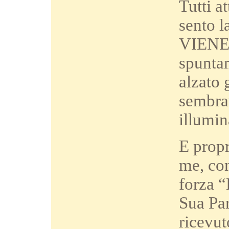
Tutti a
sento 
VIENE!
spuntan
alzato 
sembrav
illumin
E propr
me, com
forza “
Sua Par
ricevut