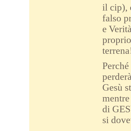
il cip)
falso p
e Verit
proprio
terrena
Perché 
perderà
Gesù st
mentre 
di GESÙ
si dove