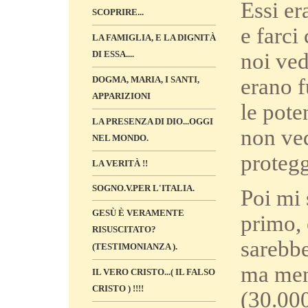
Essi er
SCOPRIRE...
e farci
LA FAMIGLIA, E LA DIGNITÀ
noi ved
DI ESSA....
erano f
DOGMA, MARIA, I SANTI,
APPARIZIONI
le pote
LA PRESENZA DI DIO...OGGI
non ved
NEL MONDO.
protegg
LA VERITÀ !!
SOGNO.V.PER L'ITALIA.
Poi mi 
GESÙ È VERAMENTE
primo, 
RISUSCITATO?
sarebbe
(TESTIMONIANZA ).
ma ment
IL VERO CRISTO...( IL FALSO
CRISTO ) !!!!
(30.000