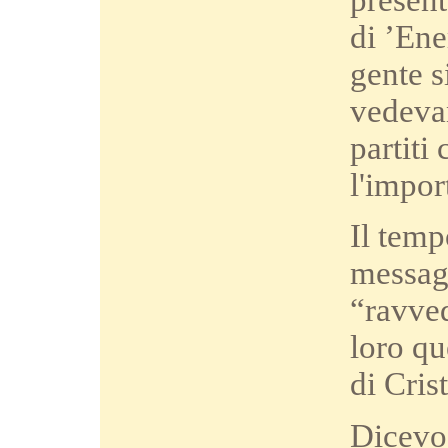
di ’Ene
gente s
vedevan
partiti
l'impor
Il temp
messagg
“ravved
loro qu
di Cris
Dicevo 