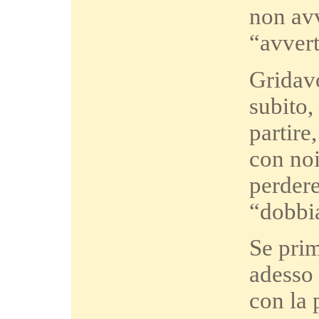
non avv
“avvert
Gridavo
subito,
partire
con noi
perdere
“dobbia
Se prim
adesso 
con la 