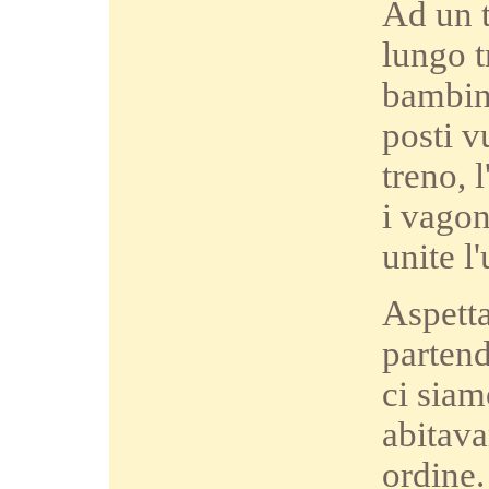
Ad un t
lungo t
bambini
posti v
treno, 
i vagon
unite l'
Aspetta
partend
ci siam
abitava
ordine.