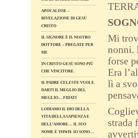
TERRA, 
APOCALISSE –
RIVELAZIONE DI GESÙ
SOGN
CRISTO
Mi trov
IL SIGNORE É IL NOSTRO
DOTTORE – PREGATE PER
nonni. 
ME
forse p
IN CRISTO GESÙ SONO PIÙ
Era l’a
CHE VINCITORE.
lì a sv
IL PADRE CELESTE VUOLE
DARTI IL MEGLIO DEL
pensavo
MEGLIO… FIDATI
Cogliev
LODIAMO IL DIO DELLA
VITA DELLA SAPIENZA E
strada 
DELL’AMORE… IL SUO
avverti
NOME È YHWH- IO SONO…