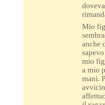
dovevam
rimand
Mio fig
sembrav
anche d
sapevo 
mio fig
a mio p
mani. 
avvicin
affettu
il raga