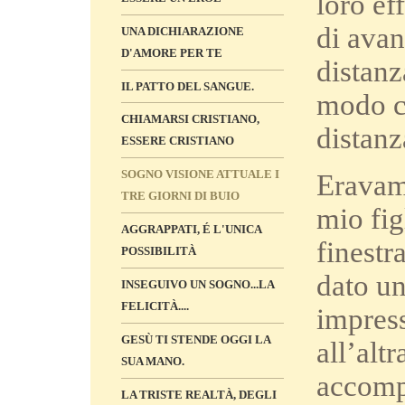
loro ef
di avan
UNA DICHIARAZIONE
D'AMORE PER TE
distanz
IL PATTO DEL SANGUE.
modo ch
CHIAMARSI CRISTIANO,
distanz
ESSERE CRISTIANO
SOGNO VISIONE ATTUALE I
Eravamo
TRE GIORNI DI BUIO
mio fig
AGGRAPPATI, É L'UNICA
finestr
POSSIBILITÀ
dato un
INSEGUIVO UN SOGNO...LA
FELICITÀ....
impress
GESÙ TI STENDE OGGI LA
all’alt
SUA MANO.
accompa
LA TRISTE REALTÀ, DEGLI