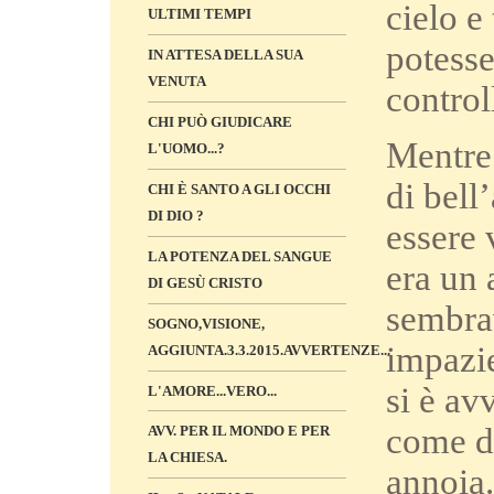
cielo e
ULTIMI TEMPI
potesse
IN ATTESA DELLA SUA
VENUTA
control
CHI PUÒ GIUDICARE
Mentre 
L'UOMO...?
di bell
CHI È SANTO A GLI OCCHI
DI DIO ?
essere 
LA POTENZA DEL SANGUE
era un 
DI GESÙ CRISTO
sembrav
SOGNO,VISIONE,
impazie
AGGIUNTA.3.3.2015.AVVERTENZE...
si è av
L'AMORE...VERO...
come di
AVV. PER IL MONDO E PER
LA CHIESA.
annoia.