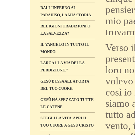
pensier
DALL'INFERNO AL
PARADISO, LA MIA STORIA.
mio pae
RELIGIONI TRADIZIONI O
trovarm
LA SALVEZZA?
Verso i
IL VANGELO IN TUTTO IL
MONDO.
present
LARGA ê LA VIA DELLA
loro no
PERDIZIONE."
volevo 
GESÙ BUSSA ALLA PORTA
DEL TUO CUORE.
così io
GESÙ HÀ SPEZZATO TUTTE
siamo a
LE CATENE
tutto a
SCEGLI LA VITA, APRI IL
vento, 
TUO CUORE A GESÙ CRISTO