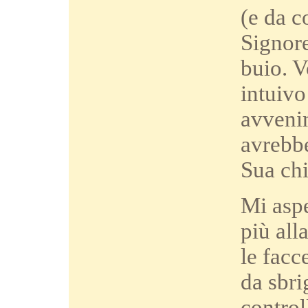
(e da c
Signore
buio. V
intuivo
avvenim
avrebbe
Sua chi
Mi aspe
più all
le facc
da sbri
control