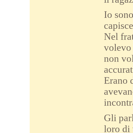
Io sono
capisce
Nel fra
volevo 
non vol
accurat
Erano d
avevano
incontra
Gli par
loro di