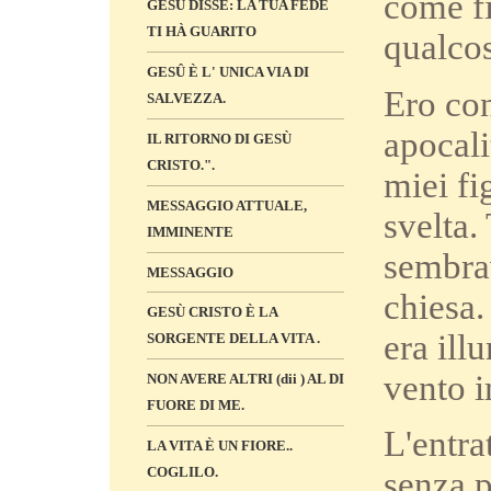
come fi
GESÙ DISSE: LA TUA FEDE
TI HÀ GUARITO
qualcos
GESÛ È L' UNICA VIA DI
Ero co
SALVEZZA.
apocali
IL RITORNO DI GESÙ
CRISTO.".
miei fi
MESSAGGIO ATTUALE,
svelta.
IMMINENTE
sembra
MESSAGGIO
chiesa.
GESÙ CRISTO È LA
era ill
SORGENTE DELLA VITA .
vento 
NON AVERE ALTRI (dii ) AL DI
FUORE DI ME.
L'entra
LA VITA È UN FIORE..
COGLILO.
senza p