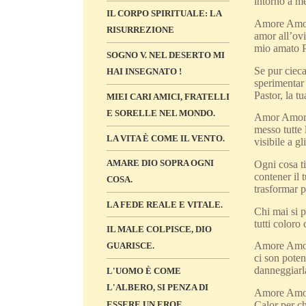
intorno a me
IL CORPO SPIRITUALE: LA
Amore Amore 
RISURREZIONE
amor all’ovi
mio amato P
SOGNO V. NEL DESERTO MI
Se pur cieca
HAI INSEGNATO !
sperimentar 
Pastor, la t
MIEI CARI AMICI, FRATELLI
E SORELLE NEL MONDO.
Amor Amore t
messo tutte 
LA VITA È COME IL VENTO.
visibile a gl
AMARE DIO SOPRA OGNI
Ogni cosa ti
contener il 
COSA.
trasformar p
LA FEDE REALE E VITALE.
Chi mai si p
tutti coloro
IL MALE COLPISCE, DIO
Amore Amore
GUARISCE.
ci son poten
danneggiarla
L'UOMO È COME
L'ALBERO, SI PENZA DI
Amore Amore 
ESSERE UN EROE
Calor per chi