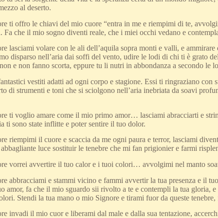
mezzo al deserto.
ti offro le chiavi del mio cuore “entra in me e riempimi di te, avvolgimi 
a. Fa che il mio sogno diventi reale, che i miei occhi vedano e contempla
lasciami volare con le ali dell’aquila sopra monti e valli, e ammirare dal
 disparso nell’aria dai soffi del vento, udire le lodi di chi ti è grato del
on e non fanno scorta, eppure tu li nutri in abbondanza a secondo le lor
i fantastici vestiti adatti ad ogni corpo e stagione. Essi ti ringraziano con
to di strumenti e toni che si sciolgono nell’aria inebriata da soavi profu
 ti voglio amare come il mio primo amor… lasciami abracciarti e strinc
 ti sono state inflitte e poter sentire il tuo dolor.
riempimi il cuore e scaccia da me ogni paura e terror, lasciami diventa
 abbagliante luce sostituir le tenebre che mi fan prigionier e farmi ris
vorrei avvertire il tuo calor e i tuoi colori… avvolgimi nel manto soav
abbracciami e stammi vicino e fammi avvertir la tua presenza e il tuo C
o amor, fa che il mio sguardo sii rivolto a te e contempli la tua gloria,
olori. Stendi la tua mano o mio Signore e tirami fuor da queste tenebre,
invadi il mio cuor e liberami dal male e dalla sua tentazione, accerchi