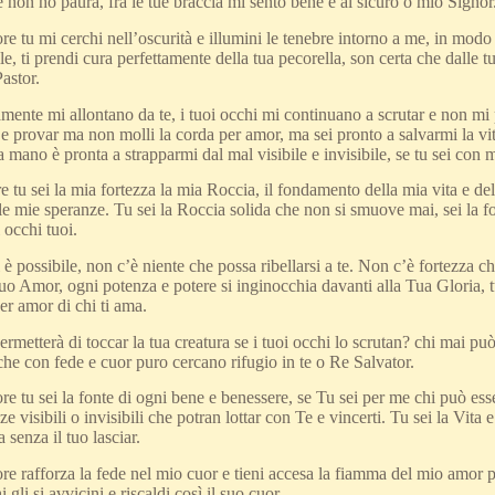
 non ho paura, fra le tue braccia mi sento bene e al sicuro o mio Signor
tu mi cerchi nell’oscurità e illumini le tenebre intorno a me, in modo
le, ti prendi cura perfettamente della tua pecorella, son certa che dalle
astor.
mente mi allontano da te, i tuoi occhi mi continuano a scrutar e non mi p
e provar ma non molli la corda per amor, ma sei pronto a salvarmi la vi
ua mano è pronta a strapparmi dal mal visibile e invisibile, se tu sei con
u sei la mia fortezza la mia Roccia, il fondamento della mia vita e dell
le mie speranze. Tu sei la Roccia solida che non si smuove mai, sei la fon
i occhi tuoi.
 è possibile, non c’è niente che possa ribellarsi a te. Non c’è fortezza 
tuo Amor, ogni potenza e potere si inginocchia davanti alla Tua Gloria, t
er amor di chi ti ama.
ermetterà di toccar la tua creatura se i tuoi occhi lo scrutan? chi mai può
 che con fede e cuor puro cercano rifugio in te o Re Salvator.
 tu sei la fonte di ogni bene e benessere, se Tu sei per me chi può ess
ze visibili o invisibili che potran lottar con Te e vincerti. Tu sei la Vita
 senza il tuo lasciar.
rafforza la fede nel mio cuor e tieni accesa la fiamma del mio amor per
 gli si avvicini e riscaldi così il suo cuor.