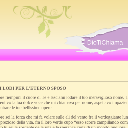
DioTiChiama
I LODI PER L’ETERNO SPOSO
 riempimi il cuore di Te e lasciami lodare il tuo meraviglioso nome. Ti
ntivo la tua dolce voce che mi chiamava per nome, aspettavo impaziente 
mirare le tue bellissime opere.
sei la forza che mi fa volare sulle ali del vento fra il verdeggiante lum
 prezioso della vita, fra il loro verde cupo “esso scorre zampillando come 
 tu sei la sorgente della vita e la speranza certa di un mondo miglior