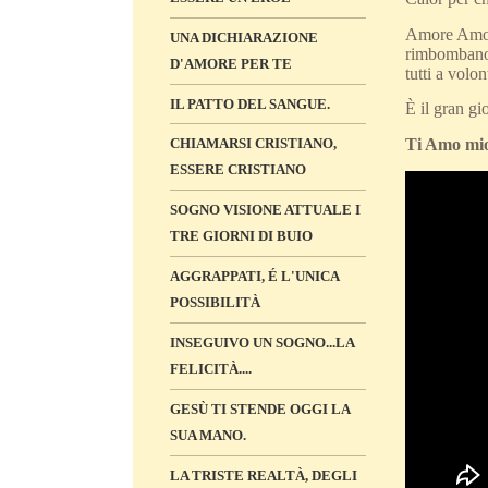
Amore Amore 
UNA DICHIARAZIONE
rimbombano i
D'AMORE PER TE
tutti a volo
IL PATTO DEL SANGUE.
È il gran gi
CHIAMARSI CRISTIANO,
Ti Amo mi
ESSERE CRISTIANO
SOGNO VISIONE ATTUALE I
TRE GIORNI DI BUIO
AGGRAPPATI, É L'UNICA
POSSIBILITÀ
INSEGUIVO UN SOGNO...LA
FELICITÀ....
GESÙ TI STENDE OGGI LA
SUA MANO.
LA TRISTE REALTÀ, DEGLI