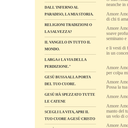
neanche in 
DALL'INFERNO AL
Amore Amore 
PARADISO, LA MIA STORIA.
di chi ti am
RELIGIONI TRADIZIONI O
Amore Amore 
LA SALVEZZA?
soave profumo
seminano e n
IL VANGELO IN TUTTO IL
e li vesti d
MONDO.
in un concer
LARGA ê LA VIA DELLA
PERDIZIONE."
Amore Amore
per colpa mia
GESÙ BUSSA ALLA PORTA
Amore Amore 
DEL TUO CUORE.
Possa la tua
GESÙ HÀ SPEZZATO TUTTE
Amore Amore 
LE CATENE
Amore Amore 
manto del tu
SCEGLI LA VITA, APRI IL
un velo di c
TUO CUORE A GESÙ CRISTO
Amore Amore 