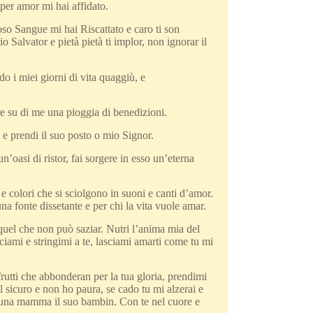
 per amor mi hai affidato.
so Sangue mi hai Riscattato e caro ti son
 Salvator e pietà pietà ti implor, non ignorar il
o i miei giorni di vita quaggiù, e
e su di me una pioggia di benedizioni.
 e prendi il suo posto o mio Signor.
oasi di ristor, fai sorgere in esso un’eterna
 colori che si sciolgono in suoni e canti d’amor.
a fonte dissetante e per chi la vita vuole amar.
quel che non può saziar. Nutri l’anima mia del
ciami e stringimi a te, lasciami amarti come tu mi
utti che abbonderan per la tua gloria, prendimi
 sicuro e non ho paura, se cado tu mi alzerai e
me una mamma il suo bambin. Con te nel cuore e