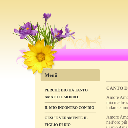
Menü
CANTO D
PERCHÈ DIO HÀ TANTO
AMATO IL MONDO.
Amore Amore
mia madre se
lodare e am
IL MIO INCONTRO CON DIO
Amore Amore 
GESÙ È VERAMENTE IL
nell’oro più
FIGLIO DI DIO
O mio Amato