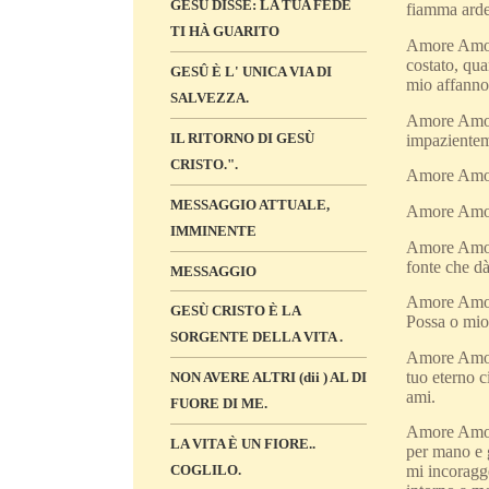
GESÙ DISSE: LA TUA FEDE
fiamma arden
TI HÀ GUARITO
Amore Amore
costato, qua
GESÛ È L' UNICA VIA DI
mio affanno 
SALVEZZA.
Amore Amore 
IL RITORNO DI GESÙ
impazienteme
CRISTO.".
Amore Amore
MESSAGGIO ATTUALE,
Amore Amore 
IMMINENTE
Amore Amore 
fonte che dà
MESSAGGIO
Amore Amore 
GESÙ CRISTO È LA
Possa o mio 
SORGENTE DELLA VITA .
Amore Amore 
tuo eterno c
NON AVERE ALTRI (dii ) AL DI
ami.
FUORE DI ME.
Amore Amore 
LA VITA È UN FIORE..
per mano e g
COGLILO.
mi incoragge