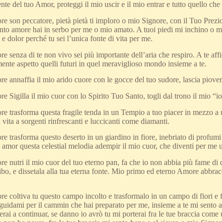
te del tuo Amor, proteggi il mio uscir e il mio entrar e tutto quello che
 son peccatore, pietà pietà ti imploro o mio Signore, con il Tuo Prezio
nto amore hai in serbo per me o mio amato. A tuoi piedi mi inchino o mio
e dolor perché tu sei l’unica fonte di vita per me.
senza di te non vivo sei più importante dell’aria che respiro. A te affid
nte aspetto quelli futuri in quel meraviglioso mondo insieme a te.
 annaffia il mio arido cuore con le gocce del tuo sudore, lascia piover
Sigilla il mio cuor con lo Spirito Tuo Santo, togli dal trono il mio “io
trasforma questa fragile tenda in un Tempio a tuo piacer in mezzo a un’
 vita a sorgenti rinfrescanti e luccicanti come diamanti.
trasforma questo deserto in un giardino in fiore, inebriato di profumi e
amor questa celestial melodia adempir il mio cuor, che diventi per me un
nutri il mio cuor del tuo eterno pan, fa che io non abbia più fame di 
ibo, e dissetala alla tua eterna fonte. Mio primo ed eterno Amore abbrac
coltiva tu questo campo incolto e trasformalo in un campo di fiori e fr
uidami per il cammin che hai preparato per me, insieme a te mi sento al
rai a continuar, se danno io avrò tu mi porterai fra le tue braccia co