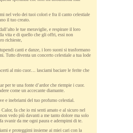
nel velo dei tuoi colori e fra il canto celestiale
no il tuo creato.
l’alto le tue meraviglie, e respirare il loro
la vita e di quello che gli offri, essi non
o richieste,
 stupendi canti e danze, i loro suoni si trasformano
mi. Tutto diventa un concerto celestiale a tua lode
erti al mio cuor… lasciami baciare le ferite che
r per te una fonte d’ardor che riempie i cuor.
plendere come un accecante diamante.
e e inebriami del tuo profumo celestial.
alor, fa che io mi senti amato e al sicuro nel
 e non vedo più davanti a me tanto dolore ma solo
 fa svanir da me ogni paura e adempimi di te.
ami e proteggimi insieme ai miei cari con la