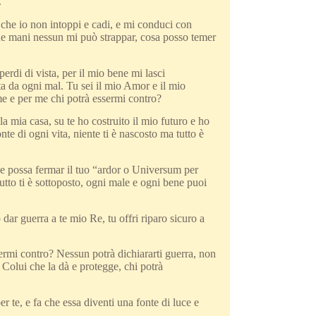
.
 che io non intoppi e cadi, e mi conduci con
 tue mani nessun mi può strappar, cosa posso temer
erdi di vista, per il mio bene mi lasci
ta da ogni mal. Tu sei il mio Amor e il mio
 me e per me chi potrà essermi contro?
a mia casa, su te ho costruito il mio futuro e ho
te di ogni vita, niente ti è nascosto ma tutto è
che possa fermar il tuo “ardor o Universum per
utto ti è sottoposto, ogni male e ogni bene puoi
 dar guerra a te mio Re, tu offri riparo sicuro a
ermi contro? Nessun potrà dichiararti guerra, non
 e Colui che la dà e protegge, chi potrà
 te, e fa che essa diventi una fonte di luce e