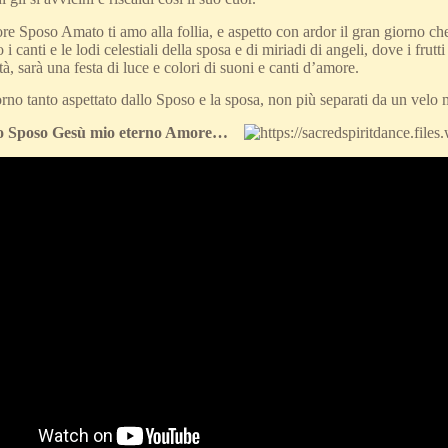
Sposo Amato ti amo alla follia, e aspetto con ardor il gran giorno che 
 canti e le lodi celestiali della sposa e di miriadi di angeli, dove i frut
ntà, sarà una festa di luce e colori di suoni e canti d’amore.
orno tanto aspettato dallo Sposo e la sposa, non più separati da un velo
o Sposo Gesù mio eterno Amore…