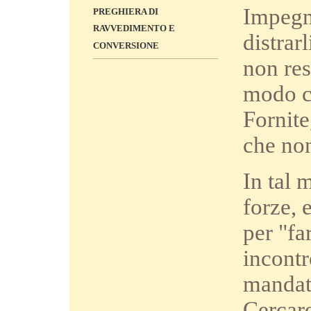
Impegna
PREGHIERA DI
RAVVEDIMENTO E
distrar
CONVERSIONE
non res
modo ch
Fornite
che no
In tal 
forze, 
per "fa
incontr
mandat
Cercaro