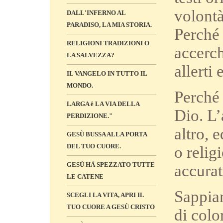
volontà
DALL'INFERNO AL
PARADISO, LA MIA STORIA.
Perché 
RELIGIONI TRADIZIONI O
accerch
LA SALVEZZA?
allerti 
IL VANGELO IN TUTTO IL
MONDO.
Perché 
LARGA ê LA VIA DELLA
Dio. L’
PERDIZIONE."
altro, 
GESÙ BUSSA ALLA PORTA
DEL TUO CUORE.
o relig
GESÙ HÀ SPEZZATO TUTTE
accurat
LE CATENE
Sappia
SCEGLI LA VITA, APRI IL
TUO CUORE A GESÙ CRISTO
di colo