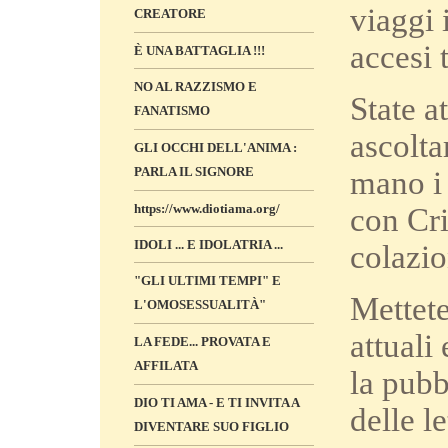
viaggi 
CREATORE
accesi 
È UNA BATTAGLIA !!!
NO AL RAZZISMO E
State a
FANATISMO
ascolta
GLI OCCHI DELL'ANIMA :
PARLA IL SIGNORE
mano i 
https://www.diotiama.org/
con Cri
IDOLI ... E IDOLATRIA ...
colazio
"GLI ULTIMI TEMPI" E
Mettete
L'OMOSESSUALITÀ"
attuali
LA FEDE... PROVATA E
AFFILATA
la pubb
DIO TI AMA - E TI INVITA A
delle le
DIVENTARE SUO FIGLIO