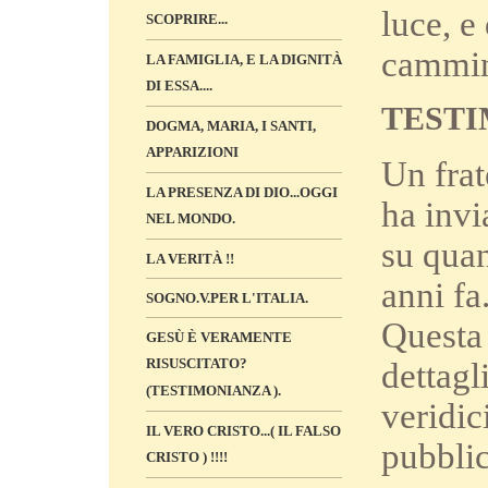
luce, e
SCOPRIRE...
cammin
LA FAMIGLIA, E LA DIGNITÀ
DI ESSA....
TEST
DOGMA, MARIA, I SANTI,
APPARIZIONI
Un frat
LA PRESENZA DI DIO...OGGI
ha invi
NEL MONDO.
su quan
LA VERITÀ !!
anni fa
SOGNO.V.PER L'ITALIA.
Questa 
GESÙ È VERAMENTE
RISUSCITATO?
dettagli
(TESTIMONIANZA ).
veridic
IL VERO CRISTO...( IL FALSO
pubbli
CRISTO ) !!!!