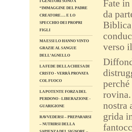
Fate in
I GENITORI SONO A
“IMMAGGINE DEL PADRE
da part
CREATORE…. E LO
Biblica
SPECCHIO DEI PROPRI
FIGLI
conduc
MA ESSI LO HANNO VINTO
verso i
GRAZIE AL SANGUE
DELL’AGNELLO
Diffond
LA FEDE DELLA CHIESA DI
distrug
CRISTO - VERRÀ PROVATA
COL FUOCO
perché 
LA POTENTE FORZA DEL
rovina.
PERDONO - LIBERAZIONE -
nostra 
GUARIGIONE
grida i
RAVVEDERSI – PREPARARSI
– NUTRIRSI DELLA
fantocc
SAPIENZA DEL SIGNORE –