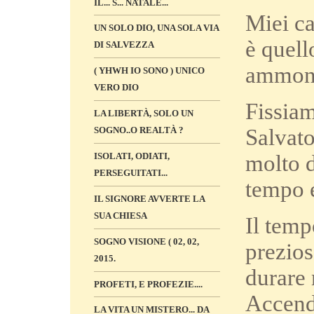
IL... S... NATALE...
Miei ca
UN SOLO DIO, UNA SOLA VIA
è quell
DI SALVEZZA
ammonir
( YHWH IO SONO ) UNICO
VERO DIO
Fissiam
LA LIBERTÀ, SOLO UN
Salvato
SOGNO..O REALTÀ ?
molto d
ISOLATI, ODIATI,
PERSEGUITATI...
tempo e
IL SIGNORE AVVERTE LA
SUA CHIESA
Il temp
SOGNO VISIONE ( 02, 02,
prezios
2015.
durare 
PROFETI, E PROFEZIE....
Accendi
LA VITA UN MISTERO... DA