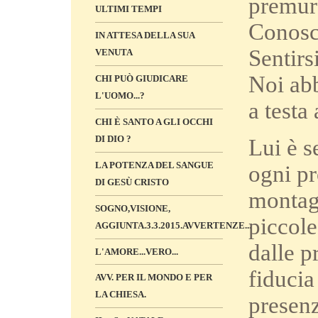
premuro
ULTIMI TEMPI
Conosce
IN ATTESA DELLA SUA
Sentirs
VENUTA
Noi abb
CHI PUÒ GIUDICARE
L'UOMO...?
a testa
CHI È SANTO A GLI OCCHI
DI DIO ?
Lui è s
LA POTENZA DEL SANGUE
ogni pr
DI GESÙ CRISTO
montagn
SOGNO,VISIONE,
piccole
AGGIUNTA.3.3.2015.AVVERTENZE...
dalle p
L'AMORE...VERO...
fiducia
AVV. PER IL MONDO E PER
LA CHIESA.
presenz