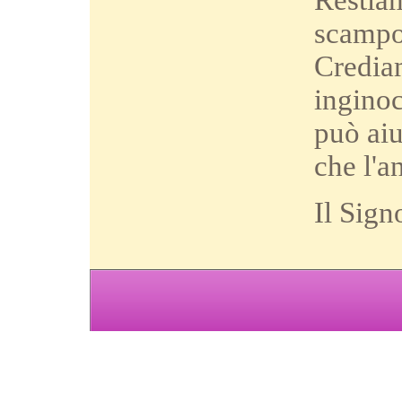
scampo 
Credia
inginoc
può aiu
che l'a
Il Sign