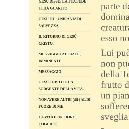
GESÙ DISSE: LA TUA FEDE
parte d
TI HÀ GUARITO
dominar
GESÛ È L' UNICA VIA DI
creatur
SALVEZZA.
esso no
IL RITORNO DI GESÙ
CRISTO.".
Lui può
MESSAGGIO ATTUALE,
non può
IMMINENTE
della T
MESSAGGIO
frutto 
GESÙ CRISTO È LA
SORGENTE DELLA VITA .
un pian
NON AVERE ALTRI (dii ) AL DI
soffere
FUORE DI ME.
sveglia
LA VITA È UN FIORE..
COGLILO.