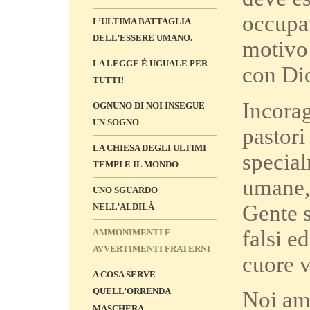
occupa
L’ULTIMA BATTAGLIA
DELL’ESSERE UMANO.
motivo
LA LEGGE É UGUALE PER
con Di
TUTTI!
Incorag
OGNUNO DI NOI INSEGUE
UN SOGNO
pastori
LA CHIESA DEGLI ULTIMI
special
TEMPI E IL MONDO
umane, 
UNO SGUARDO
Gente s
NELL’ALDILÀ
falsi e
AMMONIMENTI E
AVVERTIMENTI FRATERNI
cuore v
A COSA SERVE
QUELL’ORRENDA
Noi ami
MASCHERA