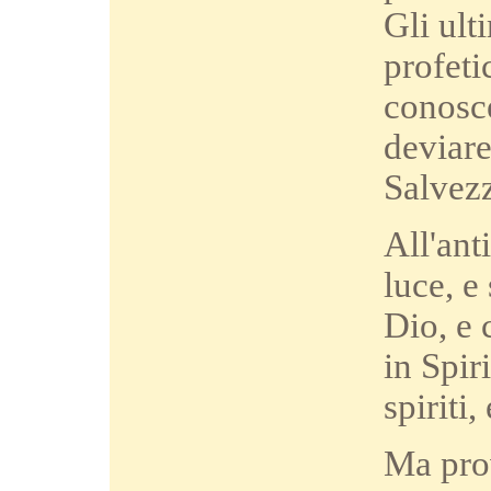
Gli ult
profeti
conosc
deviare
Salvezz
All'ant
luce, e
Dio, e 
in Spiri
spiriti,
Ma prov