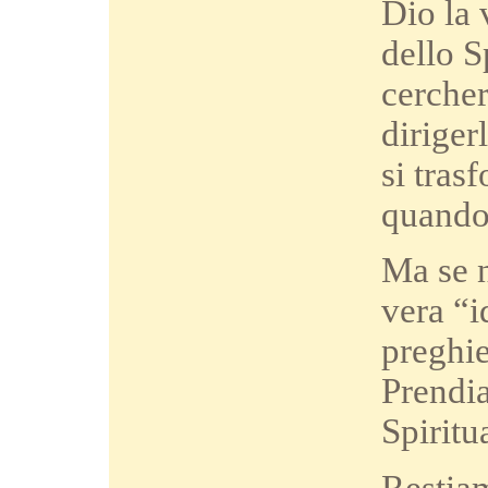
Dio la 
dello S
cercher
diriger
si tras
quando 
Ma se n
vera “i
preghi
Prendi
Spiritu
Restiam