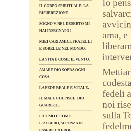
Io pens
IL CORPO SPIRITUALE: LA
salvarc
RISURREZIONE
avvicin
SOGNO V. NEL DESERTO MI
HAI INSEGNATO !
ama, e 
MIEI CARI AMICI, FRATELLI
liberam
E SORELLE NEL MONDO.
interve
LA VITA È COME IL VENTO.
Mettiam
AMARE DIO SOPRA OGNI
COSA.
codesta
LA FEDE REALE E VITALE.
fedeli 
IL MALE COLPISCE, DIO
noi ris
GUARISCE.
sulla T
L'UOMO È COME
fedelme
L'ALBERO, SI PENZA DI
ESSERE UN EROE