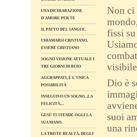
Non ci 
UNA DICHIARAZIONE
D'AMORE PER TE
mondo,
IL PATTO DEL SANGUE.
fissi s
CHIAMARSI CRISTIANO,
Usiamo 
ESSERE CRISTIANO
combat
SOGNO VISIONE ATTUALE I
visibile
TRE GIORNI DI BUIO
AGGRAPPATI, É L'UNICA
Dio è s
POSSIBILITÀ
immagi
INSEGUIVO UN SOGNO...LA
avviene
FELICITÀ....
suoi am
GESÙ TI STENDE OGGI LA
SUA MANO.
una rin
LA TRISTE REALTÀ, DEGLI