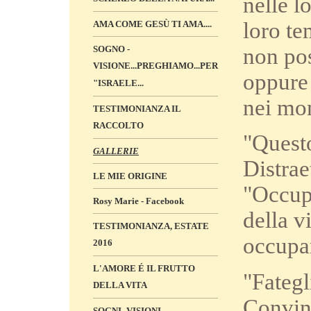
nelle lo
loro t
AMA COME GESÙ TI AMA....
non pos
SOGNO -
VISIONE...PREGHIAMO...PER
oppure 
"ISRAELE...
nei mom
TESTIMONIANZA IL
RACCOLTO
"Questo
GALLERIE
Distrae
LE MIE ORIGINE
"Occup
Rosy Marie - Facebook
della v
TESTIMONIANZA, ESTATE
occupar
2016
L'AMORE É IL FRUTTO
"Fategli
DELLA VITA
Convinc
SOGNI -VISIONI „