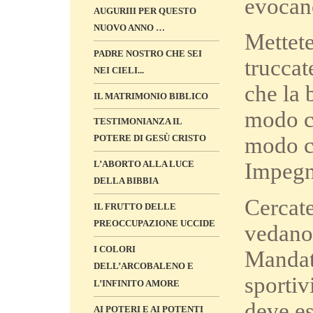
evocano
AUGURIII PER QUESTO
NUOVO ANNO …
Mettete
PADRE NOSTRO CHE SEI
truccat
NEI CIELI...
che la 
IL MATRIMONIO BIBLICO
modo ch
TESTIMONIANZA IL
POTERE DI GESÙ CRISTO
modo ch
L’ABORTO ALLA LUCE
Impegna
DELLA BIBBIA
Cercate
IL FRUTTO DELLE
PREOCCUPAZIONE UCCIDE
vedano 
I COLORI
Mandate
DELL’ARCOBALENO E
sportiv
L’INFINITO AMORE
deve es
AI POTERI E AI POTENTI