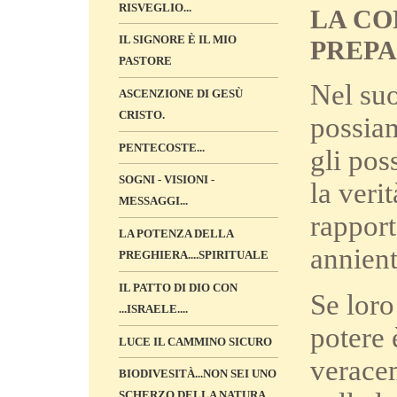
RISVEGLIO...
LA CO
IL SIGNORE È IL MIO
PREPA
PASTORE
Nel suo
ASCENZIONE DI GESÙ
CRISTO.
possiam
PENTECOSTE...
gli pos
SOGNI - VISIONI -
la veri
MESSAGGI...
rapport
LA POTENZA DELLA
annient
PREGHIERA....SPIRITUALE
IL PATTO DI DIO CON
Se loro
...ISRAELE....
potere 
LUCE IL CAMMINO SICURO
veracem
BIODIVESITÀ...NON SEI UNO
SCHERZO DELLA NATURA...