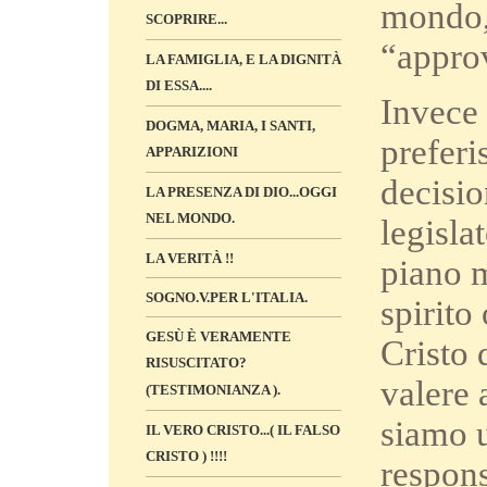
mondo, 
SCOPRIRE...
“appro
LA FAMIGLIA, E LA DIGNITÀ
DI ESSA....
Invece 
DOGMA, MARIA, I SANTI,
preferi
APPARIZIONI
decisio
LA PRESENZA DI DIO...OGGI
NEL MONDO.
legisla
LA VERITÀ !!
piano m
SOGNO.V.PER L'ITALIA.
spirito
GESÙ È VERAMENTE
Cristo 
RISUSCITATO?
valere 
(TESTIMONIANZA ).
siamo u
IL VERO CRISTO...( IL FALSO
CRISTO ) !!!!
respons