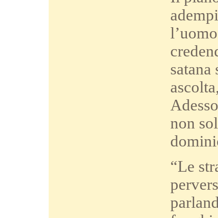
adempie
l’uomo 
credend
satana 
ascolta
Adesso 
non sol
domini
“Le str
pervers
parland