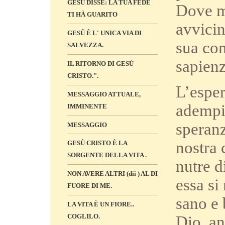
GESÙ DISSE: LA TUA FEDE
Dove ma
TI HÀ GUARITO
avvicin
GESÛ È L' UNICA VIA DI
sua con
SALVEZZA.
sapienz
IL RITORNO DI GESÙ
CRISTO.".
L’esper
MESSAGGIO ATTUALE,
adempie
IMMINENTE
speranz
MESSAGGIO
nostra 
GESÙ CRISTO È LA
SORGENTE DELLA VITA .
nutre d
NON AVERE ALTRI (dii ) AL DI
essa si
FUORE DI ME.
sano e 
LA VITA È UN FIORE..
COGLILO.
Dio, an