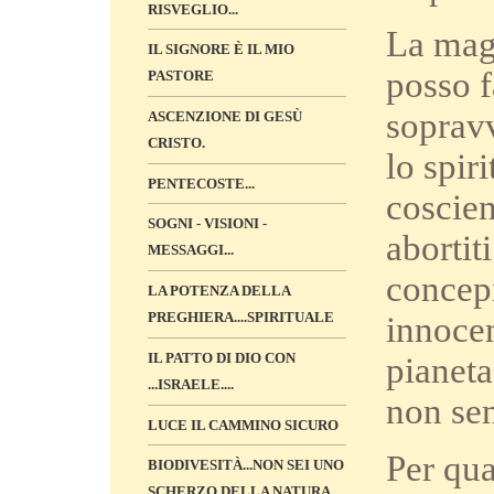
RISVEGLIO...
La magg
IL SIGNORE È IL MIO
posso f
PASTORE
sopravv
ASCENZIONE DI GESÙ
CRISTO.
lo spir
PENTECOSTE...
coscien
SOGNI - VISIONI -
abortit
MESSAGGI...
concepi
LA POTENZA DELLA
PREGHIERA....SPIRITUALE
innocen
IL PATTO DI DIO CON
pianeta
...ISRAELE....
non sen
LUCE IL CAMMINO SICURO
Per qu
BIODIVESITÀ...NON SEI UNO
SCHERZO DELLA NATURA...