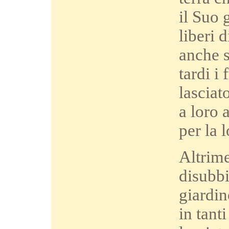
il Suo 
liberi 
anche s
tardi i
lasciat
a loro 
per la 
Altrime
disubbi
giardin
in tant