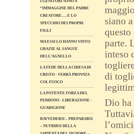
I GENITORI SONO A
maggior
“IMMAGGINE DEL PADRE
CREATORE…. E LO
siano 
SPECCHIO DEI PROPRI
questo
FIGLI
parte. 
MA ESSI LO HANNO VINTO
GRAZIE AL SANGUE
inteso 
DELL’AGNELLO
toglier
LA FEDE DELLA CHIESA DI
di togl
CRISTO - VERRÀ PROVATA
COL FUOCO
legitti
LA POTENTE FORZA DEL
Dio ha 
PERDONO - LIBERAZIONE -
GUARIGIONE
Tuttav
RAVVEDERSI – PREPARARSI
l’omici
– NUTRIRSI DELLA
SAPIENZA DEL SIGNORE –