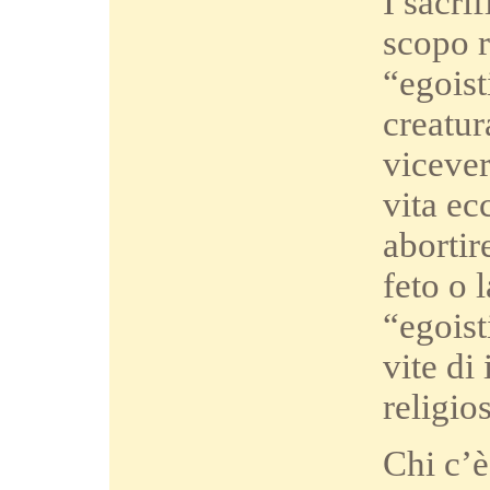
I sacri
scopo r
“egoist
creatur
vicever
vita ec
abortir
feto o 
“egoist
vite di
religio
Chi c’è