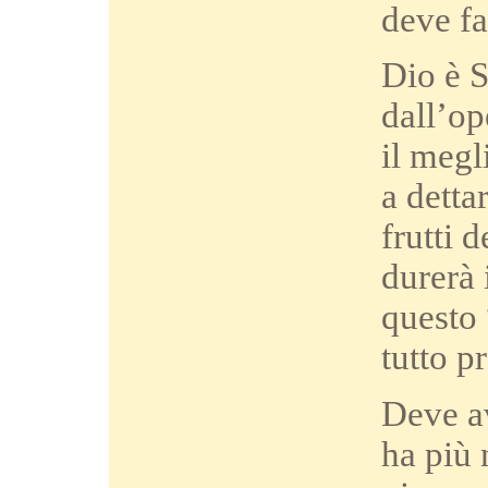
deve fa
Dio è S
dall’op
il megl
a detta
frutti 
durerà 
questo 
tutto 
Deve a
ha più 