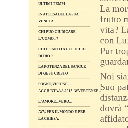
ULTIMI TEMPI
La mort
IN ATTESA DELLA SUA
frutto 
VENUTA
vita? L
CHI PUÒ GIUDICARE
con Lui
L'UOMO...?
Pur tro
CHI È SANTO A GLI OCCHI
DI DIO ?
guardar
LA POTENZA DEL SANGUE
Noi sia
DI GESÙ CRISTO
Suo pat
SOGNO,VISIONE,
AGGIUNTA.3.3.2015.AVVERTENZE...
distanz
L'AMORE...VERO...
dovrà “
AVV. PER IL MONDO E PER
affidat
LA CHIESA.