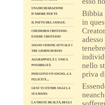
esso no
UNA DICHIARAZIONE
Bibbia 
D'AMORE PER TE
in ques
IL PATTO DEL SANGUE.
Creator
CHIAMARSI CRISTIANO,
ESSERE CRISTIANO
adesso 
SOGNO VISIONE ATTUALE I
tenebre
TRE GIORNI DI BUIO
individ
AGGRAPPATI, É L'UNICA
nello s
POSSIBILITÀ
priva d
INSEGUIVO UN SOGNO...LA
FELICITÀ....
Essendo
GESÙ TI STENDE OGGI LA
neanche
SUA MANO.
soffere
LA TRISTE REALTÀ, DEGLI