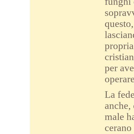
funghi 
soprav
questo,
lascian
propria
cristia
per ave
operare
La fede
anche, 
male h
cerano 