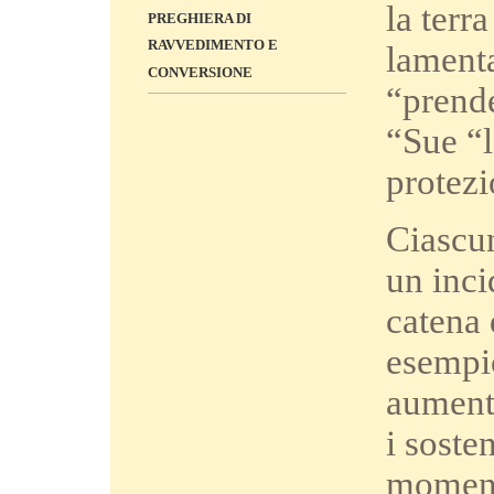
la terr
PREGHIERA DI
RAVVEDIMENTO E
lamenta
CONVERSIONE
“prende
“Sue “l
protezi
Ciascu
un inci
catena 
esempio
aumenta
i soste
moment