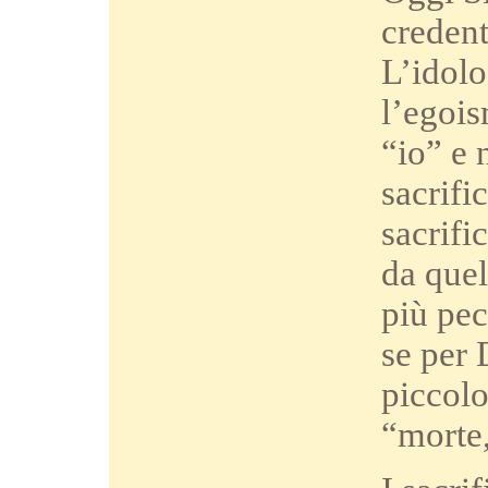
credenti
L’idolo
l’egois
“io” e 
sacrifi
sacrifi
da quel
più pec
se per 
piccolo
“morte,