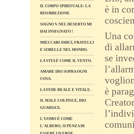
IL CORPO SPIRITUALE: LA
è in co
RISURREZIONE
coscien
SOGNO V. NEL DESERTO MI
HAI INSEGNATO !
Una cos
MIEI CARI AMICI, FRATELLI
di alla
E SORELLE NEL MONDO.
se inve
LA VITA È COME IL VENTO.
l’allar
AMARE DIO SOPRA OGNI
voglio
COSA.
è parag
LA FEDE REALE E VITALE.
Creator
IL MALE COLPISCE, DIO
GUARISCE.
l’indiv
L'UOMO È COME
comuni
L'ALBERO, SI PENZA DI
ESSERE UN EROE