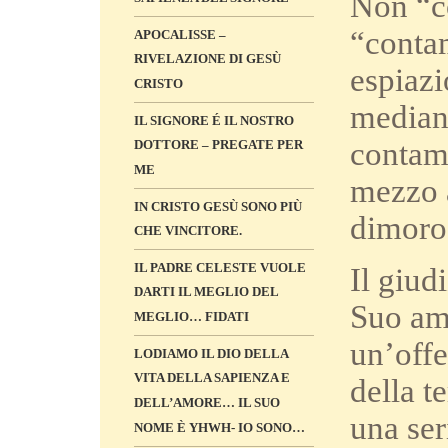
Non “co
“contam
APOCALISSE –
RIVELAZIONE DI GESÙ
espiazi
CRISTO
mediant
IL SIGNORE É IL NOSTRO
contami
DOTTORE – PREGATE PER
ME
mezzo a
IN CRISTO GESÙ SONO PIÙ
dimoro 
CHE VINCITORE.
IL PADRE CELESTE VUOLE
Il giud
DARTI IL MEGLIO DEL
Suo amo
MEGLIO… FIDATI
un’offe
LODIAMO IL DIO DELLA
VITA DELLA SAPIENZA E
della t
DELL’AMORE… IL SUO
una se
NOME È YHWH- IO SONO…