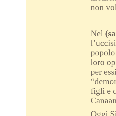
non vol
Nel
(s
l’uccis
popolo:
loro op
per essi
“demoni
figli e 
Canaan;
Oggi Si