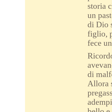
storia 
un past
di Dio 
figlio,
fece un
Ricordo
avevano
di malf
Allora 
pregass
adempis
bello e