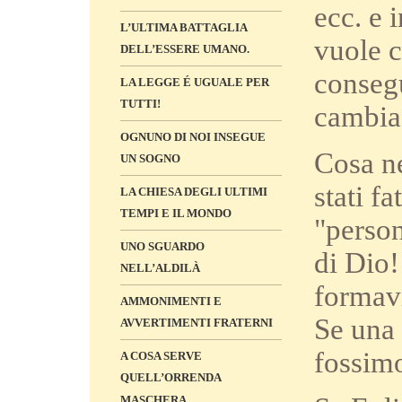
ecc. e 
L’ULTIMA BATTAGLIA
vuole c
DELL’ESSERE UMANO.
consegu
LA LEGGE É UGUALE PER
TUTTI!
cambia 
OGNUNO DI NOI INSEGUE
Cosa ne
UN SOGNO
stati f
LA CHIESA DEGLI ULTIMI
TEMPI E IL MONDO
"person
UNO SGUARDO
di Dio!
NELL’ALDILÀ
formavi
AMMONIMENTI E
Se una 
AVVERTIMENTI FRATERNI
fossimo
A COSA SERVE
QUELL’ORRENDA
MASCHERA