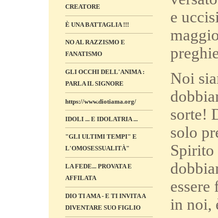
CREATORE
e uccis
È UNA BATTAGLIA !!!
maggior
NO AL RAZZISMO E
preghie
FANATISMO
GLI OCCHI DELL'ANIMA :
Noi sia
PARLA IL SIGNORE
dobbiam
https://www.diotiama.org/
sorte! 
IDOLI ... E IDOLATRIA ...
solo pr
"GLI ULTIMI TEMPI" E
Spirito
L'OMOSESSUALITÀ"
dobbia
LA FEDE... PROVATA E
AFFILATA
essere 
DIO TI AMA - E TI INVITA A
in noi,
DIVENTARE SUO FIGLIO