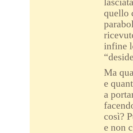
lasciat
quello 
parabol
ricevut
infine 
“deside
Ma quan
e quant
a porta
facendo
così? P
e non c