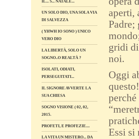
opera 
IL... S... NATALE...
aperti, 
UN SOLO DIO, UNA SOLA VIA
DI SALVEZZA
Padre; 
( YHWH IO SONO ) UNICO
mondo; 
VERO DIO
gridi d
LA LIBERTÀ, SOLO UN
noi.
SOGNO..O REALTÀ ?
ISOLATI, ODIATI,
Oggi ab
PERSEGUITATI...
questo!
IL SIGNORE AVVERTE LA
perché 
SUA CHIESA
“meretr
SOGNO VISIONE ( 02, 02,
2015.
pratich
PROFETI, E PROFEZIE....
Essi si
LA VITA UN MISTERO... DA