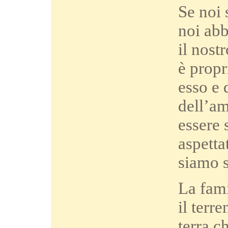
Se noi 
noi abb
il nost
è propr
esso e 
dell’am
essere 
aspetta
siamo s
La fami
il terr
terra c