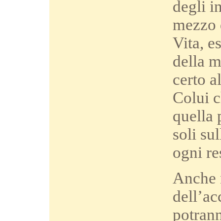
degli i
mezzo d
Vita, e
della m
certo a
Colui c
quella 
soli sul
ogni re
Anche n
dell’ac
potrann