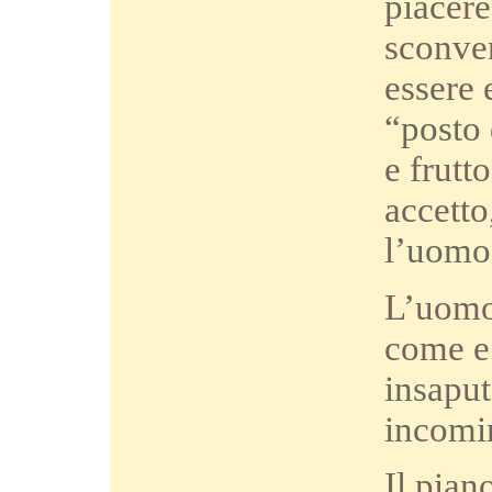
piacere
sconven
essere 
“posto 
e frutt
accetto
l’uomo 
L’uomo 
come e 
insaput
incomin
Il pian