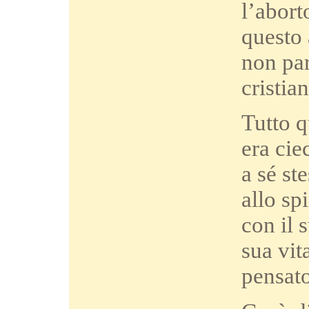
l’aborto
questo 
non par
cristian
Tutto q
era cie
a sé st
allo sp
con il 
sua vit
pensato