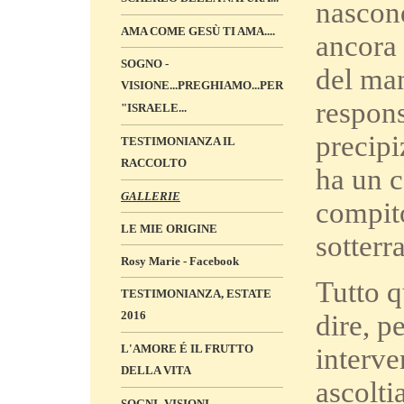
nascond
AMA COME GESÙ TI AMA....
ancora 
SOGNO -
del man
VISIONE...PREGHIAMO...PER
respon
"ISRAELE...
precipi
TESTIMONIANZA IL
RACCOLTO
ha un c
GALLERIE
compito
LE MIE ORIGINE
sotterr
Rosy Marie - Facebook
Tutto q
TESTIMONIANZA, ESTATE
2016
dire, p
L'AMORE É IL FRUTTO
interve
DELLA VITA
ascolti
SOGNI -VISIONI „