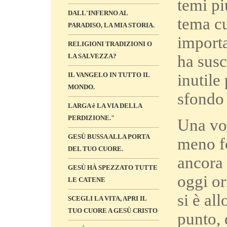
temi pi
DALL'INFERNO AL
tema cu
PARADISO, LA MIA STORIA.
importa
RELIGIONI TRADIZIONI O
ha susc
LA SALVEZZA?
inutile
IL VANGELO IN TUTTO IL
MONDO.
sfondo 
LARGA ê LA VIA DELLA
PERDIZIONE."
Una vol
GESÙ BUSSA ALLA PORTA
meno fo
DEL TUO CUORE.
ancora 
GESÙ HÀ SPEZZATO TUTTE
oggi or
LE CATENE
si è al
SCEGLI LA VITA, APRI IL
TUO CUORE A GESÙ CRISTO
punto, 