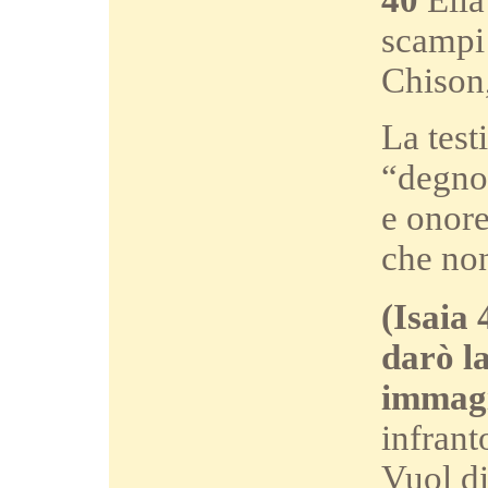
scampi!
Chison,
La test
“degno 
e onore
che non
(Isaia 
darò la
immagi
infrant
Vuol di