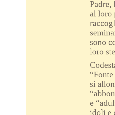
Padre, 
al loro
raccogl
seminan
sono co
loro st
Codesta
“Fonte 
si allo
“abbomi
e “adul
idoli e 