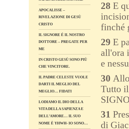
28
E que
APOCALISSE –
incisio
RIVELAZIONE DI GESÙ
CRISTO
finché
IL SIGNORE É IL NOSTRO
29
E pa
DOTTORE – PREGATE PER
ME
all'ora
IN CRISTO GESÙ SONO PIÙ
e nessu
CHE VINCITORE.
30
Allo
IL PADRE CELESTE VUOLE
DARTI IL MEGLIO DEL
Tutto i
MEGLIO… FIDATI
SIGNOR
LODIAMO IL DIO DELLA
VITA DELLA SAPIENZA E
31
Pres
DELL’AMORE… IL SUO
di Giac
NOME È YHWH- IO SONO…