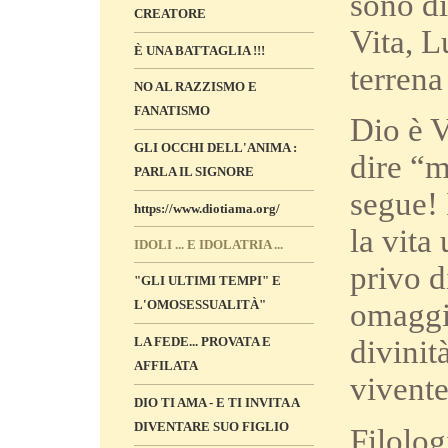
sono di
CREATORE
Vita, L
È UNA BATTAGLIA !!!
terrena
NO AL RAZZISMO E
FANATISMO
Dio è V
GLI OCCHI DELL'ANIMA :
dire “m
PARLA IL SIGNORE
segue! 
https://www.diotiama.org/
la vita
IDOLI ... E IDOLATRIA ...
privo d
"GLI ULTIMI TEMPI" E
L'OMOSESSUALITÀ"
omaggio
LA FEDE... PROVATA E
divinit
AFFILATA
vivente
DIO TI AMA - E TI INVITA A
DIVENTARE SUO FIGLIO
Filolog