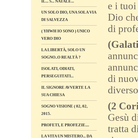
IL... S... NATALE...
e i tuo
UN SOLO DIO, UNA SOLA VIA
Dio che
DI SALVEZZA
di prof
( YHWH IO SONO ) UNICO
VERO DIO
(Galati
LA LIBERTÀ, SOLO UN
annunc
SOGNO..O REALTÀ ?
annunc
ISOLATI, ODIATI,
di nuo
PERSEGUITATI...
diverso
IL SIGNORE AVVERTE LA
SUA CHIESA
(2 Cori
SOGNO VISIONE ( 02, 02,
2015.
Gesù di
PROFETI, E PROFEZIE....
tratta 
LA VITA UN MISTERO... DA