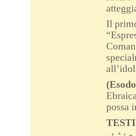
atteggi
Il prim
“Espre
Comanda
special
all’ido
(Esodo
Ebraica
possa i
TESTI