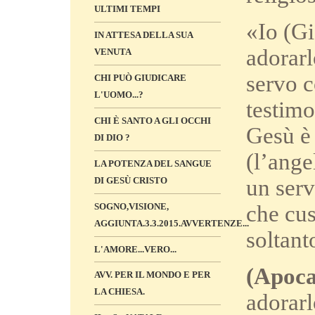
ULTIMI TEMPI
«Io (Gi
IN ATTESA DELLA SUA
adorarl
VENUTA
servo c
CHI PUÒ GIUDICARE
L'UOMO...?
testimo
CHI È SANTO A GLI OCCHI
Gesù è 
DI DIO ?
(l’ange
LA POTENZA DEL SANGUE
un serv
DI GESÙ CRISTO
che cus
SOGNO,VISIONE,
AGGIUNTA.3.3.2015.AVVERTENZE...
soltant
L'AMORE...VERO...
(Apoca
AVV. PER IL MONDO E PER
LA CHIESA.
adorarl