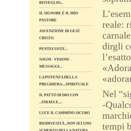
RISVEGLIO...
L’esemp
IL SIGNORE È IL MIO
PASTORE
reale: 
ASCENZIONE DI GESÙ
carnale
CRISTO.
dirgli 
PENTECOSTE...
l’esatt
SOGNI - VISIONI -
«Adora 
MESSAGGI...
«adora
LA POTENZA DELLA
PREGHIERA....SPIRITUALE
Nel “si
IL PATTO DI DIO CON
-Qualco
...ISRAELE....
marchio
LUCE IL CAMMINO SICURO
tempi b
BIODIVESITÀ...NON SEI UNO
SCHERZO DELLA NATURA...