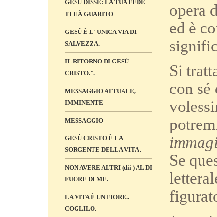
GESÙ DISSE: LA TUA FEDE
opera d
TI HÀ GUARITO
ed è co
GESÛ È L' UNICA VIA DI
signifi
SALVEZZA.
IL RITORNO DI GESÙ
Si trat
CRISTO.".
con sé 
MESSAGGIO ATTUALE,
volessi
IMMINENTE
potrem
MESSAGGIO
immagin
GESÙ CRISTO È LA
SORGENTE DELLA VITA .
Se ques
NON AVERE ALTRI (dii ) AL DI
lettera
FUORE DI ME.
figurat
LA VITA È UN FIORE..
COGLILO.