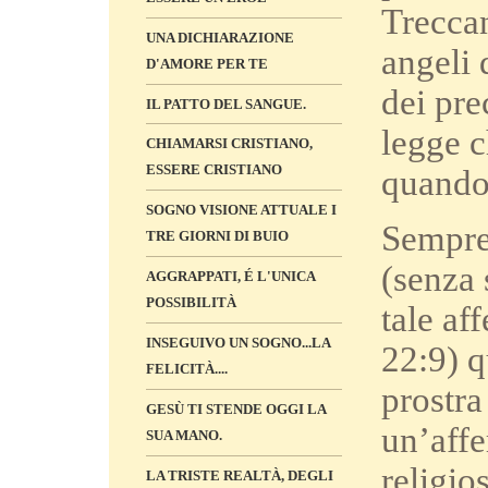
Treccan
UNA DICHIARAZIONE
angeli 
D'AMORE PER TE
dei pre
IL PATTO DEL SANGUE.
legge c
CHIAMARSI CRISTIANO,
ESSERE CRISTIANO
quando 
SOGNO VISIONE ATTUALE I
Sempre 
TRE GIORNI DI BUIO
(senza 
AGGRAPPATI, É L'UNICA
POSSIBILITÀ
tale af
INSEGUIVO UN SOGNO...LA
22:9) q
FELICITÀ....
prostra
GESÙ TI STENDE OGGI LA
un’affe
SUA MANO.
religio
LA TRISTE REALTÀ, DEGLI