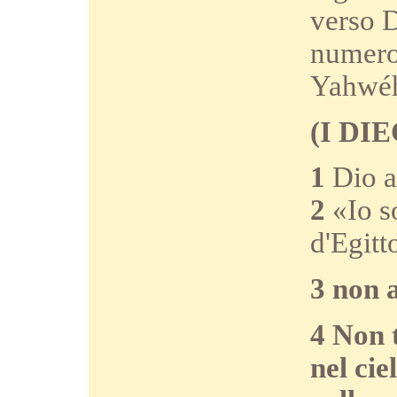
verso D
numeros
Yahwéh
(I DI
1
Dio al
2
«Io so
d'Egitt
3
non a
4
Non t
nel cie