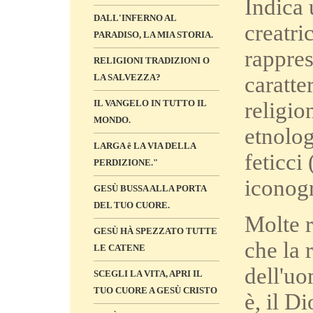
Indica 
DALL'INFERNO AL
creatri
PARADISO, LA MIA STORIA.
rappres
RELIGIONI TRADIZIONI O
caratte
LA SALVEZZA?
religio
IL VANGELO IN TUTTO IL
MONDO.
etnolog
LARGA ê LA VIA DELLA
feticci
PERDIZIONE."
iconogr
GESÙ BUSSA ALLA PORTA
DEL TUO CUORE.
Molte r
GESÙ HÀ SPEZZATO TUTTE
che la 
LE CATENE
dell'uo
SCEGLI LA VITA, APRI IL
TUO CUORE A GESÙ CRISTO
è, il D