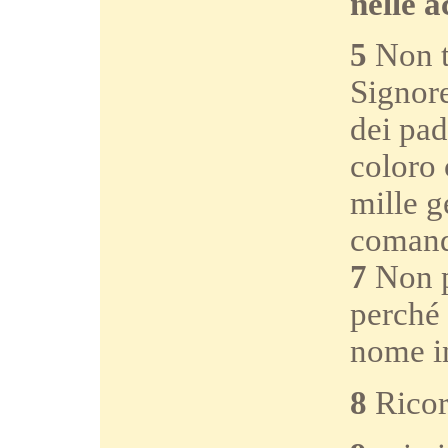
nelle a
5
Non ti
Signore
dei pad
coloro
mille g
comand
7
Non p
perché 
nome i
8
Ricord