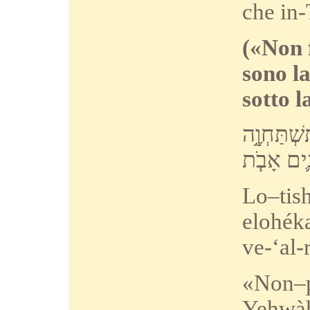
che in-
(«Non 
sono la
sotto l
ְתַּחְוֶ֥֣ה
֛ים
אָבֹ֧ת
Lo–tis
elohéka
ve-‘al-
«Non–pr
Yehwàh 