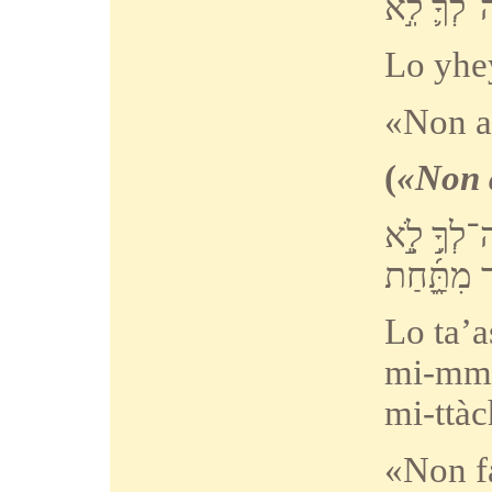
ה־לְךָ֛֩
לֹֽ֣א
Lo yhe
«Non av
(
«Non a
־לְךָ֥֣
לֹֽ֣֣א
ר
מִתַָּ֑֜חַת
Lo ta’a
mi-mma
mi-ttàc
«Non fa