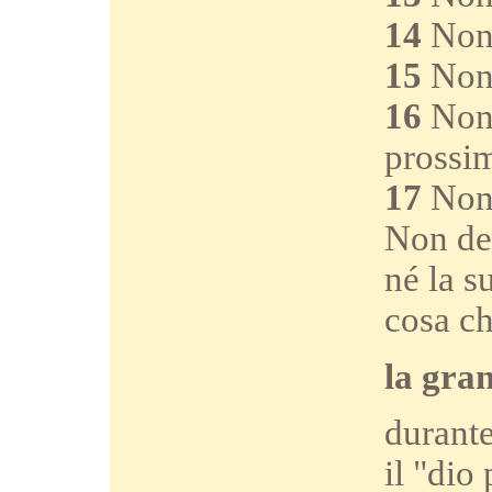
14
Non 
15
Non 
16
Non 
prossi
17
Non 
Non des
né la s
cosa ch
la gra
durante
il "dio