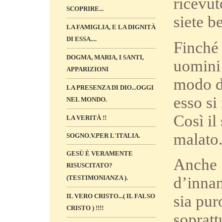
ricevut
SCOPRIRE...
siete b
LA FAMIGLIA, E LA DIGNITÀ
DI ESSA....
Finché 
DOGMA, MARIA, I SANTI,
uomini 
APPARIZIONI
modo di
LA PRESENZA DI DIO...OGGI
esso si
NEL MONDO.
Così il
LA VERITÀ !!
malato
SOGNO.V.PER L'ITALIA.
GESÙ È VERAMENTE
Anche 
RISUSCITATO?
(TESTIMONIANZA ).
d’innan
IL VERO CRISTO...( IL FALSO
sia pur
CRISTO ) !!!!
sopratt