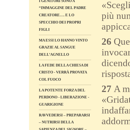
I GENITORI SONO A
«Scegli
“IMMAGGINE DEL PADRE
più num
CREATORE…. E LO
SPECCHIO DEI PROPRI
appicca
FIGLI
26
Quel
MA ESSI LO HANNO VINTO
GRAZIE AL SANGUE
invocar
DELL’AGNELLO
dicendo
LA FEDE DELLA CHIESA DI
rispost
CRISTO - VERRÀ PROVATA
COL FUOCO
27
A me
LA POTENTE FORZA DEL
«Gridat
PERDONO - LIBERAZIONE -
GUARIGIONE
indaffa
RAVVEDERSI – PREPARARSI
addorme
– NUTRIRSI DELLA
SAPIENZA DEL SIGNORE –