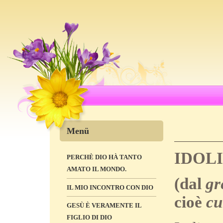
Menü
IDOLI
PERCHÈ DIO HÀ TANTO
AMATO IL MONDO.
(dal
gr
IL MIO INCONTRO CON DIO
cioè
cu
GESÙ È VERAMENTE IL
FIGLIO DI DIO