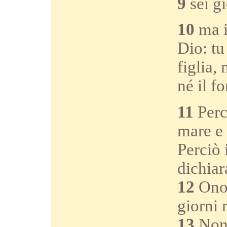
9
sei gi
10
ma i
Dio: tu
figlia,
né il f
11
Perch
mare e 
Perciò 
dichiar
12
Onor
giorni 
13
Non 