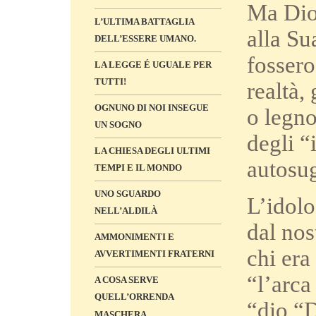
Ma Dio
L’ULTIMA BATTAGLIA
alla Su
DELL’ESSERE UMANO.
fossero
LA LEGGE É UGUALE PER
TUTTI!
realtà,
OGNUNO DI NOI INSEGUE
o legno
UN SOGNO
degli “
LA CHIESA DEGLI ULTIMI
autosu
TEMPI E IL MONDO
UNO SGUARDO
L’idolo
NELL’ALDILÀ
dal nos
AMMONIMENTI E
chi era
AVVERTIMENTI FRATERNI
“l’arca
A COSA SERVE
QUELL’ORRENDA
“dio “
MASCHERA