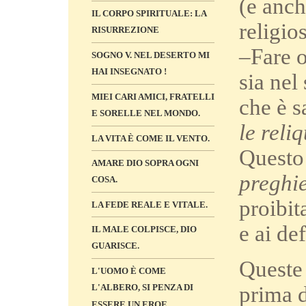
(e anch
IL CORPO SPIRITUALE: LA
religio
RISURREZIONE
–Fare o
SOGNO V. NEL DESERTO MI
HAI INSEGNATO !
sia nel 
MIEI CARI AMICI, FRATELLI
che è s
E SORELLE NEL MONDO.
le reli
LA VITA È COME IL VENTO.
Questo 
AMARE DIO SOPRA OGNI
preghie
COSA.
proibit
LA FEDE REALE E VITALE.
e ai de
IL MALE COLPISCE, DIO
GUARISCE.
Queste 
L'UOMO È COME
prima d
L'ALBERO, SI PENZA DI
ESSERE UN EROE