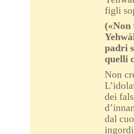
figli s
(«Non t
Yehwàh
padri s
quelli 
Non cre
L’idola
dei fal
d’innan
dal cuo
ingordi