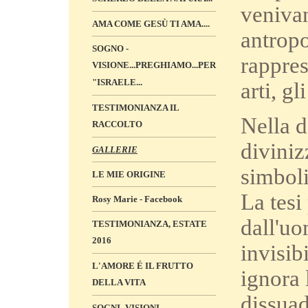
venivan
AMA COME GESÙ TI AMA....
antropo
SOGNO -
rappres
VISIONE...PREGHIAMO...PER
"ISRAELE...
arti, g
TESTIMONIANZA IL
Nella d
RACCOLTO
diviniz
GALLERIE
simboli
LE MIE ORIGINE
La tesi
Rosy Marie - Facebook
dall'uo
TESTIMONIANZA, ESTATE
2016
invisib
L'AMORE É IL FRUTTO
ignora 
DELLA VITA
dissuad
SOGNI -VISIONI „