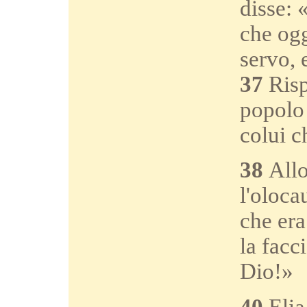
disse: 
che ogg
servo, 
37
Risp
popolo 
colui c
38
Allo
l'oloca
che era
la facc
Dio!»
40
Elia