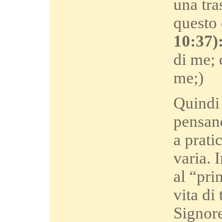
una tra
questo 
10:37)
di me; 
me;)
Quindi 
pensand
a prati
varia. 
al “pri
vita di
Signore