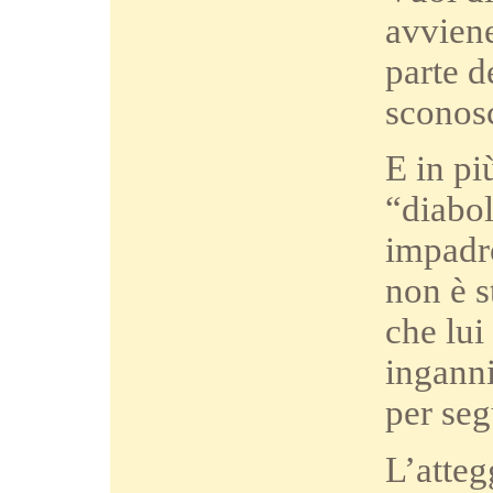
avviene
parte d
sconos
E in pi
“diabol
impadro
non è s
che lui
inganni
per seg
L’atteg